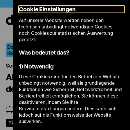
Direkt
Heute +
Cookie Einstellungen
zum
Seiteninhalt
Auf unserer Website werden neben den
springen
Navi
technisch unbedingt notwendigen Cookies
auf-
und
noch Cookies zur statistischen Auswertung
zuk
gesetzt.
Dokumentarische Positionen: Wiltrud Baier & Sigrun
Was bedeutet das?
Köhler
Sonntag, 19. Januar 2025, 18.00 Uhr
1) Notwendig
Alarm am Hauptbahnhof – Auf
Diese Cookies sind für den Betrieb der Website
unbedingt notwendig, weil sie grundlegende
den Straßen von Stuttgart 21
Funktionen wie Sicherheit, Netzwerkfreiheit und
Barrierefreiheit ermöglichen. Sie können diese
deaktivieren, indem Sie ihre
Browsereinstellungen ändern. Dies kann sich
Zu Gast: Wiltrud Baier und Sigrun Köhler
jedoch auf die Funktionsweise der Website
auswirken.
Tickets