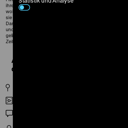
Statistik und Analyse
ihren Sinn fürs Komische im Ernsten bewahren. Längst
wollten sie weg aus der Stadt. „Doch dann machten
sie es sich zum Auftrag, die neue massenmediale
Darstellung Stuttgarts zu reflektieren und die Stadt
und darin sich selbst neu kennenzulernen. Und dies
gelingt ihnen wunderbar.“ (
Frankfurter Allgemeine
Zeitung
, 23.8.2011) (ps)
Alarm am Hauptbahnhof – Auf
den Straßen von Stuttgart 21
D 2011
DCP
OF
R/B/K/S: Wiltrud Baier, Sigrun Köhler, K: Pascal