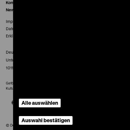
Kontakt
Newsletter
Impressum
Datenschutz
Erklärung digitale Barrierefreiheit
Deutsches Historisches Museum
Unter den Linden 2
10117 Berlin
Gefördert mit Mitteln des Beauftragten der Bundesregierung für
Kultur und Medien
Alle auswählen
Auswahl bestätigen
© Deutsches Historisches Museum, 2026