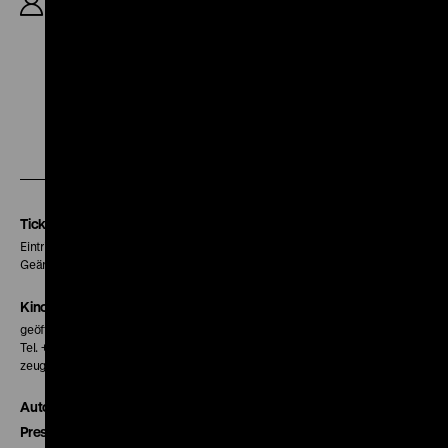
Fetzer, Stefan Zirwes, 90‘
Zu
Zu
Zu
unserer
unserer
unserer
Instagram
Facebook
Letterboxd
Seite
Seite
Seite
Tickets
Eintritt 5 €
Geänderte Preise sind im Programm vermerkt.
Kinokasse
geöffnet 30 Minuten vor Beginn der ersten Vorstellung
Tel. + 49 30 20304-770
zeughauskino@dhm.de
Autor*innen
Presse