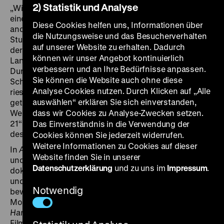
2) Statistik und Analyse
„Wir sind Bürger, keine Untertanen.“ So steht es auf
einem Papier am Zaun jener Baustelle, die wie keine
Diese Cookies helfen uns, Informationen über
andere in der Geschichte der Bundesrepublik einen
die Nutzungsweise und das Besucherverhalten
Sturm der Empörung entfacht: „Stuttgart 21“. Der Plan
auf unserer Website zu erhalten. Dadurch
der Deutschen Bahn, den Kopfbahnhof der
können wir unser Angebot kontinuierlich
Landeshauptstadt in einen unterirdischen
verbessern und an Ihre Bedürfnisse anpassen.
Durchgangsbahnhof umzubauen, macht seit 15 Jahren
Sie können die Website auch ohne diese
Schlagzeilen wegen explodierender Kosten. Eine
Analyse Cookies nutzen. Durch Klicken auf „Alle
riesige bürgerliche Protestbewegung ist auf den Plan
auswählen“ erklären Sie sich einverstanden,
getreten, die politische Landschaft ist umgepflügt.
Weit über Baden-Württemberg hinaus steht „Stuttgart
dass wir Cookies zu Analyse-Zwecken setzen.
21“ für die Forderung nach Mitsprache und den Verlust
Das Einverständnis in die Verwendung der
des Vertrauens in die Regierenden.
Cookies können Sie jederzeit widerrufen.
Weitere Informationen zu Cookies auf dieser
In
Alarm am Hauptbahnhof
begeben sich Wiltrud Baier
Website finden Sie in unserer
und Sigrun Köhler mitten ins Getümmel und
Datenschutzerklärung
und zu uns im
Impressum
.
dokumentieren das Aufeinandertreffen von Gegnern
und Befürwortern des Projekts. Bei aller Erregung
Notwendig
bewahren sie Distanz – und wenn im Vorspann Ennio
Morricones Musik aus dem Italowestern
Für eine
Handvoll Dollar
erklingt, dann ahnt man, dass die
Filmemacherinnen auch hier ihre spielerische Ader und