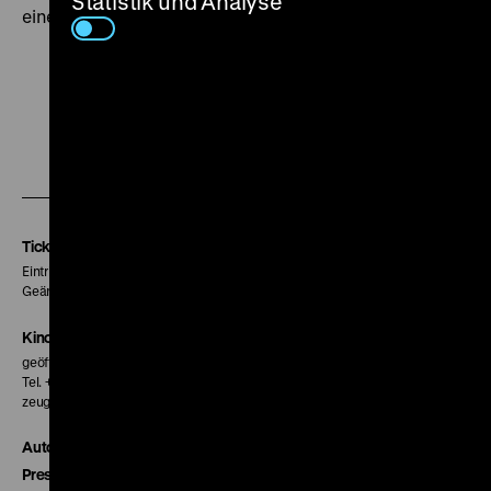
Statistik und Analyse
eines Schultheaterstücks offenbaren kann. (lf)
Zu
Zu
Zu
unserer
unserer
unserer
Instagram
Facebook
Letterboxd
Seite
Seite
Seite
Tickets
Eintritt 5 €
Geänderte Preise sind im Programm vermerkt.
Kinokasse
geöffnet 30 Minuten vor Beginn der ersten Vorstellung
Tel. + 49 30 20304-770
zeughauskino@dhm.de
Autor*innen
Presse