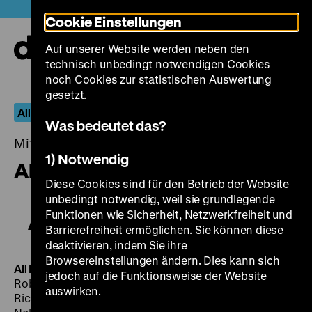
Direkt
Heute +
Cookie Einstellungen
zum
Seiteninhalt
Auf unserer Website werden neben den
springen
Navi
technisch unbedingt notwendigen Cookies
auf-
und
noch Cookies zur statistischen Auswertung
zuk
gesetzt.
All I Desire – Die Filme von Douglas Sirk
Was bedeutet das?
Mittwoch, 13. Juli 2016, 19.00 - 00.00 Uhr
1) Notwendig
All I Desire
Diese Cookies sind für den Betrieb der Website
unbedingt notwendig, weil sie grundlegende
Funktionen wie Sicherheit, Netzwerkfreiheit und
All I Desire
Barrierefreiheit ermöglichen. Sie können diese
deaktivieren, indem Sie ihre
Browsereinstellungen ändern. Dies kann sich
All I Desire
USA 1953, R: Douglas Sirk, B: James Gunn,
jedoch auf die Funktionsweise der Website
Robert Blees, K: Carl E. Guthrie, D: Barbara Stanwyck,
auswirken.
Richard Carlsen, Lytte Bettger, Marcia Henderson, Lori