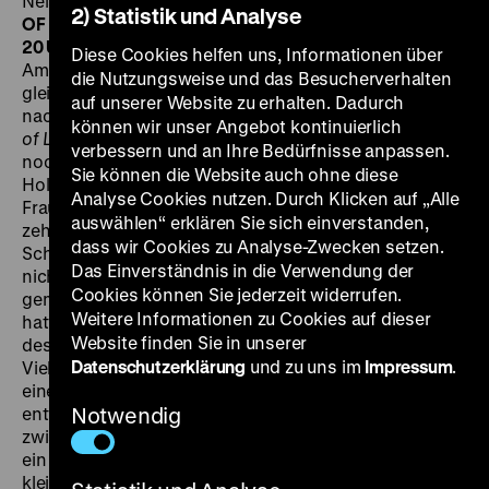
Nelson, Maureen O’Sullivan, 79‘
·
35 mm,
2) Statistik und Analyse
OF
SO 10.07. um 18.30 Uhr + MI 13.07. um
20 Uhr
Eine weitere Studie über das kleinstädtische
Diese Cookies helfen uns, Informationen über
Amerika und was es mit seinen Bewohnern anstellt,
die Nutzungsweise und das Besucherverhalten
gleichzeitig ein eindrückliches Frauenportrait – und
auf unserer Website zu erhalten. Dadurch
nach Sirks eigenen Worten eine Vorstudie zu
Imitation
können wir unser Angebot kontinuierlich
of Life
. Barbara Stanwyck, auch in den 1950er Jahren
verbessern und an Ihre Bedürfnisse anpassen.
noch eine der zentralen Charakterdarstellerinnen
Sie können die Website auch ohne diese
Hollywoods, spielt Naomi Murdoch, eine ehrgeizige
Analyse Cookies nutzen. Durch Klicken auf „Alle
Frau, die in ihren Heimatort zurückkehrt, nachdem sie
auswählen“ erklären Sie sich einverstanden,
zehn Jahre lang in der Großstadt eine
dass wir Cookies zu Analyse-Zwecken setzen.
Schauspielkarriere verfolgt hatte. Murdoch muss sich
Das Einverständnis in die Verwendung der
nicht nur ihrem Ehemann (Richard Carlson) und den
Cookies können Sie jederzeit widerrufen.
gemeinsamen Kindern stellen, die sie einst verlassen
Weitere Informationen zu Cookies auf dieser
hatte, sondern auch einem ehemaligen Verehrer,
Website finden Sie in unserer
dessen Avancen sie sich ein weiteres Mal entzieht.
Datenschutzerklärung
und zu uns im
Impressum
.
Viele kleine Gesten der Hilflosigkeit fügen sich zu
einem großen, vielschichtigen Panorama der
enttäuschten Hoffnungen. Ein Film über soziale Enge
Notwendig
zwischen weiß gestrichenen Gartenzäunen; aber auch
ein Film über die Schönheit, die sich inmitten
kleinbürgerlicher Tristesse während der Aufführung