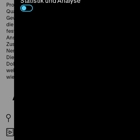
Statistik und Analyse
Produktion, dem Besuch des Ministers, notwendigen
Qualifikationen und der Wahl des
Gewerkschaftsvertrauensmannes entstehen Bilder,
die einerseits weitgehend ritualisierte Abläufe
festhalten, andererseits die Diskrepanz zwischen
Anspruch und Wirklichkeit in der gemeinschaftlichen
Zusammenarbeit offenlegen. Ein
Nervenzusammenbruch der Meisterin und ein
Diebstahl stellen die Brigade und damit auch das
Dokumentarfilmprojekt vor die herausfordernde Frage,
welches Bild der Wirklichkeit sich im Film letztlich
wiederfinden soll. (mg)
Alle meine Mädchen
DDR 1980
35mm