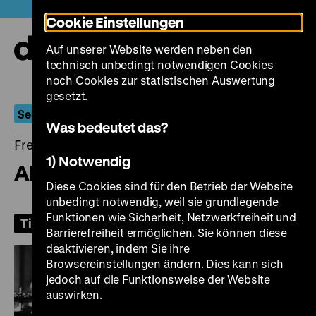
Direkt
Heute +
Cookie Einstellungen
zum
Seiteninhalt
Auf unserer Website werden neben den
springen
Navi
technisch unbedingt notwendigen Cookies
auf-
und
noch Cookies zur statistischen Auswertung
zuk
gesetzt.
Selbstauskünfte: Filme über Film
Was bedeutet das?
Freitag, 26. Juni 2026, 20.00 Uhr
1) Notwendig
Alle meine Mädchen
Diese Cookies sind für den Betrieb der Website
unbedingt notwendig, weil sie grundlegende
Funktionen wie Sicherheit, Netzwerkfreiheit und
Tickets
Barrierefreiheit ermöglichen. Sie können diese
deaktivieren, indem Sie ihre
Browsereinstellungen ändern. Dies kann sich
jedoch auf die Funktionsweise der Website
auswirken.