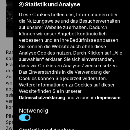
2) Statistik und Analyse
Diese Cookies helfen uns, Informationen über
die Nutzungsweise und das Besucherverhalten
auf unserer Website zu erhalten. Dadurch
können wir unser Angebot kontinuierlich
verbessern und an Ihre Bedürfnisse anpassen.
Sie können die Website auch ohne diese
Ralf Päschke, Regiestudent an der Filmhochschule,
Analyse Cookies nutzen. Durch Klicken auf „Alle
soll für das Fernsehen einen Dokumentarfilm über die
auswählen“ erklären Sie sich einverstanden,
Frauenbrigade im Berliner Glühlampenwerk NARVA
dass wir Cookies zu Analyse-Zwecken setzen.
drehen. Es ist kein Herzensprojekt, und ob die
Das Einverständnis in die Verwendung der
Zuschauer in ihrer Freizeit eine Frauenbrigade sehen
Cookies können Sie jederzeit widerrufen.
wollen, ist zweifelhaft. Da aber andere Projekte
Weitere Informationen zu Cookies auf dieser
abgelehnt werden, nimmt Päschke an und beginnt
Website finden Sie in unserer
seine Arbeit mit fünf Mädchen, die im Akkord an
Datenschutzerklärung
und zu uns im
Impressum
.
veralteten Maschinen Glühlampen herstellen. Sie
kommen sich auch persönlich näher.
Notwendig
Päschkes Dreharbeiten bringen die latenten
Spannungen innerhalb der Gruppe ans Tageslicht.
Zwischen der geplanten Modernisierung der