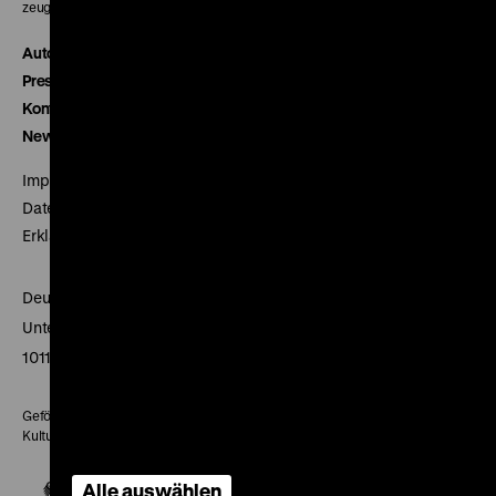
zeughauskino@dhm.de
Autor*innen
Presse
Kontakt
Newsletter
Impressum
Datenschutz
Erklärung digitale Barrierefreiheit
Deutsches Historisches Museum
Unter den Linden 2
10117 Berlin
Gefördert mit Mitteln des Beauftragten der Bundesregierung für
Kultur und Medien
Alle auswählen