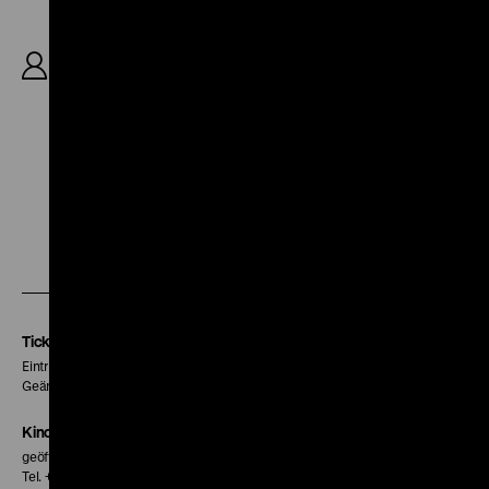
R: Iris Gusner, B: Günter Haubold, Iris Gusner, K:
Günter Haubold, D: Andrzej Pieczyński, Lissy
Tempelhof, Monica Bielenstein, Madeleine Lierck,
Barbara Schnitzler, Evelin Splitt, Viola
Schweizer, 86'
Zu
Zu
Zu
unserer
unserer
unserer
Instagram
Facebook
Letterboxd
Seite
Seite
Seite
Tickets
Eintritt 5 €
Geänderte Preise sind im Programm vermerkt.
Kinokasse
geöffnet 30 Minuten vor Beginn der ersten Vorstellung
Tel. + 49 30 20304-770