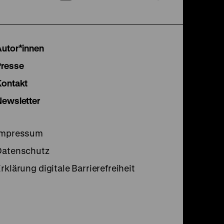
unserer
unserer
unser
Instagram
Facebook
Lette
Autor*innen
Seite
Seite
Seite
Presse
Kontakt
Newsletter
Impressum
Datenschutz
rklärung digitale Barrierefreiheit