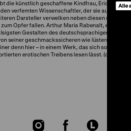
t die künstlich geschaffene Kindfrau, Erich von St
Alle
 den verfemten Wissenschaftler, der sie aus
teren Darsteller verwelken neben diesen schillern
 zum Opfer fallen. Arthur Maria Rabenalt, eine der
lsigsten Gestalten des deutschsprachigen Kinos d
 von seiner geschmackssicheren wie lüsternen Seite.
iner denn hier – in einem Werk, das sich so gut als e
ortierten erotischen Treibens lesen lässt. (om)
Zu
Zu
Zu