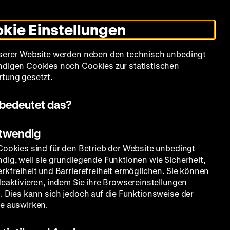
Leichte
Gebärdensprache
Suche
Heute +
Deutsch
Englisch
DHM
Dunklen
De
En
Sprache
Modus
kie Einstellungen
umschalten
Spielplan
Filmreihen
Über uns
serer Website werden neben den technisch unbedingt
digen Cookies noch Cookies zur statistischen
tung gesetzt.
bedeutet das?
otwendig
Cookies sind für den Betrieb der Website unbedingt
dig, weil sie grundlegende Funktionen wie Sicherheit,
rkfreiheit und Barrierefreiheit ermöglichen. Sie können
deaktivieren, indem Sie ihre Browsereinstellungen
. Dies kann sich jedoch auf die Funktionsweise der
e auswirken.