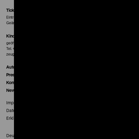
Instagram
Facebook
Letterboxd
Seite
Seite
Seite
Tickets
Eintritt 5 €
Geänderte Preise sind im Programm vermerkt.
Kinokasse
geöffnet 30 Minuten vor Beginn der ersten Vorstellung
Tel. + 49 30 20304-770
zeughauskino@dhm.de
Autor*innen
Presse
Kontakt
Newsletter
Impressum
Datenschutz
Erklärung digitale Barrierefreiheit
Deutsches Historisches Museum