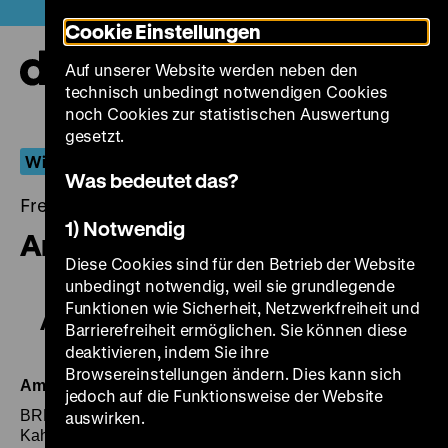
Direkt
Heute +
Cookie Einstellungen
zum
Seiteninhalt
Auf unserer Website werden neben den
springen
Navi
technisch unbedingt notwendigen Cookies
auf-
und
noch Cookies zur statistischen Auswertung
zuk
gesetzt.
Wiederentdeckt
Was bedeutet das?
Freitag, 07. September 2018, 18.00 - 00.00 Uhr
1) Notwendig
Am Ama Am Amazonas
Diese Cookies sind für den Betrieb der Website
unbedingt notwendig, weil sie grundlegende
Funktionen wie Sicherheit, Netzwerkfreiheit und
Am Ama Am Amazonas
Barrierefreiheit ermöglichen. Sie können diese
deaktivieren, indem Sie ihre
Browsereinstellungen ändern. Dies kann sich
Am Ama Am Amazonas
jedoch auf die Funktionsweise der Website
BRD 1969/1980, R: Epplwoi Motion Pictures (Reinhard
auswirken.
Kahn, Michel Leiner, Jeanine Meerapfel, Ingeborg