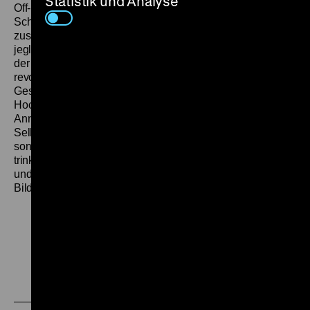
Statistik und Analyse
Off-Kommentaren, Texttafeln, auffällig vielen
Schwarzbildern, Freeze Frames und Fotos
zusammengeflickte Gemeinschaftswerk verweigert
jegliche Konvention des filmisches Erzählens, selbst die
der ohnehin konventionsbrechenden 1960er. Statt
revolutionären Subjekten gibt es skurrile, kleinbürgerliche
Gestalten, die sich im bundesdeutschen Alltag zu
Hochzeiten des Eisernen Vorhangs nach sexuellen
Annäherungen sehnen, an DAG-
Selbstdarstellungsverbesserungskursen teilnehmen,
sonntags in bedrückenden Familienkonstellationen Kaffee
trinken und speisen oder die Macht der Rüstungsindustrie
und koloniale, imperialistische Phantasien des deutschen
Bildungsbürgertums repräsentieren. (bg)
Zu
Zu
Zu
unserer
unserer
unserer