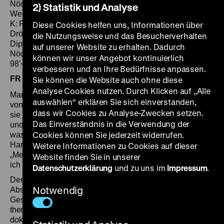
Nödinger, Rolf Scheimeister, Pavel Schnabel, Klaus
2) Statistik und Analyse
Werner, Marion Zemann), B: Reinhard Kahn, Michel Leiner,
K: Pavel Schnabel, Rolf Scheimeister, Dr. Fleck, D: Angela
Diese Cookies helfen uns, Informationen über
Drögemöller, Horst Walter, Mathias Eichhorn, Hanni Knöss,
die Nutzungsweise und das Besucherverhalten
Dipl. Ing. Ferdinand Kramer, Hella Schartenberg, Ingeborg
auf unserer Website zu erhalten. Dadurch
Nödinger, Dr. Werner Bockelmann, Dr. Fleck und Gattin,
können wir unser Angebot kontinuierlich
98’
· 35mm
verbessern und an Ihre Bedürfnisse anpassen.
FR 07.09. um 18 Uhr
Einführung: Borjana Gakovic
Sie können die Website auch ohne diese
·
Analyse Cookies nutzen. Durch Klicken auf „Alle
Marion ist schwanger von Fred. Oder von Dr. Morath? Oder
auswählen“ erklären Sie sich einverstanden,
von Thomas von Stein? Es ist eigentlich auch egal, denn
dass wir Cookies zu Analyse-Zwecken setzen.
sie lässt das Kind sowieso in der Schweiz wegmachen
Das Einverständnis in die Verwendung der
und am Ende sind eh alle tot – bloß manche werden vorher
Cookies können Sie jederzeit widerrufen.
was erleben. Der vermeintliche Regisseur, der die
Handlung aus dem Off kommentiert, erläutert schlüssig:
Weitere Informationen zu Cookies auf dieser
„Meine Darsteller sterben alle. Das habe ich gewollt, denn
Website finden Sie in unserer
ich kann mir nicht vorstellen, mit ihnen zusammenzuleben.“
Datenschutzerklärung
und zu uns im
Impressum
.
Der Film des Kollektivs „Epplwoi Motion Pictures“ – acht
Notwendig
Absolventinnen und Absolventen der Hochschule für
Gestaltung in Ulm – ist ein Zeitdokument par excellence,
thematisch wie ästhetisch. Das aus im semi-
dokumentarischen Stil gedrehten Szenen, Archivmaterial,