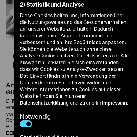
2) Statistik und Analyse
Diese Cookies helfen uns, Informationen über
die Nutzungsweise und das Besucherverhalten
auf unserer Website zu erhalten. Dadurch
können wir unser Angebot kontinuierlich
verbessern und an Ihre Bedürfnisse anpassen.
Sie können die Website auch ohne diese
Amphitryon – Aus den Wolken
Analyse Cookies nutzen. Durch Klicken auf „Alle
auswählen“ erklären Sie sich einverstanden,
kommt das Glück
dass wir Cookies zu Analyse-Zwecken setzen.
Das Einverständnis in die Verwendung der
Cookies können Sie jederzeit widerrufen.
Amphitryon – Aus den Wolken kommt das
Weitere Informationen zu Cookies auf dieser
Glück
Website finden Sie in unserer
D 1935, R/B: Reinhold Schünzel nach Titus Maccius
Datenschutzerklärung
und zu uns im
Impressum
.
Plautus‘
Amphitruo
, Molières
Amphitryon
und Heinrich
von Kleists
Amphitryon
, K: Fritz Arno Wagner, Werner
Notwendig
Bohne, D: Willy Fritsch, Käthe Gold, Paul Kemp, Fita
Benkhoff, Adele Sandrock, Hilde Hildebrand, 105'
·
DCP