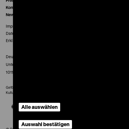
Presse
Kontakt
Newsletter
Impressum
Datenschutz
Erklärung digitale Barrierefreiheit
Deutsches Historisches Museum
Unter den Linden 2
10117 Berlin
Gefördert mit Mitteln des Beauftragten der Bundesregierung für
Kultur und Medien
Alle auswählen
Auswahl bestätigen