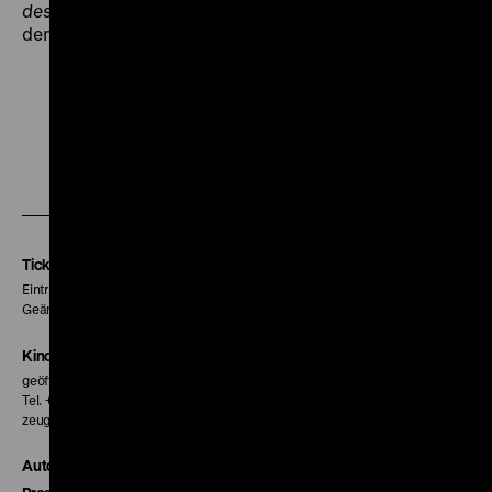
des Willens
zu sehen war, im Abstieg der Götter aus
dem Olymp parodiert. (obr)
Zu
Zu
Zu
unserer
unserer
unserer
Instagram
Facebook
Letterboxd
Seite
Seite
Seite
Tickets
Eintritt 5 €
Geänderte Preise sind im Programm vermerkt.
Kinokasse
geöffnet 30 Minuten vor Beginn der ersten Vorstellung
Tel. + 49 30 20304-770
zeughauskino@dhm.de
Autor*innen