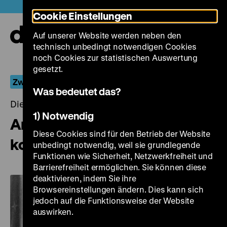
Direkt
Heute +
Cookie Einstellungen
zum
Seiteninhalt
Auf unserer Website werden neben den
springen
Navi
technisch unbedingt notwendigen Cookies
auf-
und
noch Cookies zur statistischen Auswertung
zuk
gesetzt.
Zwischen Polit-Komödie und Gesellschafts-Satire
Was bedeutet das?
Dienstag, 21. Januar 2020, 19.00 - 00.00 Uhr
1) Notwendig
Amphitryon – Aus den Wolken
Diese Cookies sind für den Betrieb der Website
kommt das Glück
unbedingt notwendig, weil sie grundlegende
Funktionen wie Sicherheit, Netzwerkfreiheit und
Barrierefreiheit ermöglichen. Sie können diese
deaktivieren, indem Sie ihre
Browsereinstellungen ändern. Dies kann sich
jedoch auf die Funktionsweise der Website
auswirken.