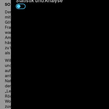
Statistik und Analyse
SO 19.01. um 16 Uhr + DI 21.01. um 20 Uhr
Der alternde Göttervater Jupiter hat Lust auf einen Flirt
mit einer Menschenfrau und steigt, begleitet vom
Götterboten Merkur, hinab nach Theben, wo die
Frauen auf die Rückkehr ihrer Männer aus dem Krieg
warten. Dabei nimmt Jupiter die Gestalt des Feldherrn
Amphitryon an, Merkur muss mit dem Körper des
hässlichen Dieners Sosias vorliebnehmen. Das führt
zu Verwechslungen und Verwicklungen, die erst enden
als Jupiters Gattin Juno ihm auf die Schliche kommt.
Willy Fritsch spielt Jupiter mit Halbglatze, Löckchen
und beachtlicher Wampe, Paul Kemp gibt einen Merkur
auf Rollschuhen, und Regisseur Schünzel nutzt den
antiken Stoff, um sich subtil über die
Nationalsozialisten lustig zu machen. So veralbert er
deren Masseninszenierungen, indem er die
„Leibstandarte SS Adolf Hitler“ als Griechen in kurzen
Röckchen auftreten lässt und Hitlers Flug über den
Wolken von Nürnberg, wie er in Leni Riefenstahls kurz
zuvor herausgekommenen Propagandafilm
Triumph