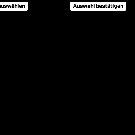
 auswählen
Auswahl bestätigen
rlans
l
Das
och
enden
rd
lte. In
iedrich
moderner