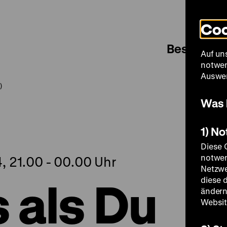
Coo
Besuch
Auf un
notwen
Auswer
)
Was 
1) N
Diese 
notwen
, 21.00 - 00.00 Uhr
Netzwe
 als Du
diese 
ändern
Websit