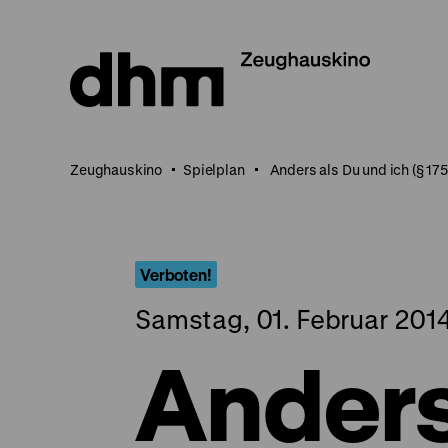
Direkt
zum
Seiteninhalt
springen
Zeughauskino
Spielplan
Anders als Du und ich (§ 175
Verboten!
Samstag, 01. Februar 2014
Anders