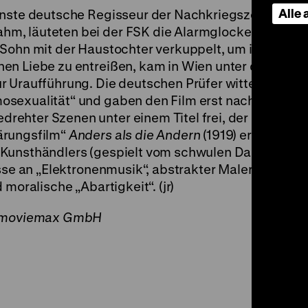
Alle
enste deutsche Regisseur der Nachkriegszeit eines
m, läuteten bei der FSK die Alarmglocken. Veit Ha
 Sohn mit der Haustochter verkuppelt, um ihn den
en Liebe zu entreißen, kam in Wien unter dem Tite
 Uraufführung. Die deutschen Prüfer witterten jed
osexualität“ und gaben den Film erst nach gravier
ehter Szenen unter einem Titel frei, der an Richa
ärungsfilm“
Anders als die Andern
(1919) erinnern sol
Kunsthändlers (gespielt vom schwulen Darsteller Fr
esse an „Elektronenmusik“, abstrakter Malerei und 
moralische „Abartigkeit“. (jr)
on moviemax GmbH