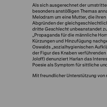
Als sich ausgerechnet der umstritt
besonders anstößigen Themas annah
Melodram um eine Mutter, die ihren
Abgründen der gleichgeschlechtlich
dritte Geschlecht
unbeanstandet zur
„Propaganda für die männliche Hom
Kürzungen und Hinzufügung nachgedr
Oswalds „sozialhygienischen Aufkl
der Figur des Knaben verführenden 
Joloff) denunziert Harlan das Inter
Poesie als Symptom für sittliche und 
Mit freundlicher Unterstützung v