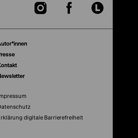
Zu
Zu
Zu
unserer
unserer
unser
Instagram
Facebook
Lette
Autor*innen
Seite
Seite
Seite
Presse
Kontakt
Newsletter
Impressum
Datenschutz
rklärung digitale Barrierefreiheit