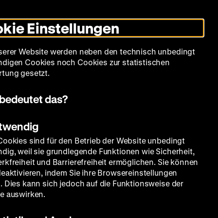
Leichte
Gebärdensprache
Suche
Heute +
Deutsch
Englisch
DHM
Dunklen
De
En
Sprache
Modus
kie Einstellungen
umschalten
Spielplan
Filmreihen
Über uns
serer Website werden neben den technisch unbedingt
digen Cookies noch Cookies zur statistischen
tung gesetzt.
bedeutet das?
otwendig
Cookies sind für den Betrieb der Website unbedingt
dig, weil sie grundlegende Funktionen wie Sicherheit,
rkfreiheit und Barrierefreiheit ermöglichen. Sie können
deaktivieren, indem Sie ihre Browsereinstellungen
. Dies kann sich jedoch auf die Funktionsweise der
e auswirken.