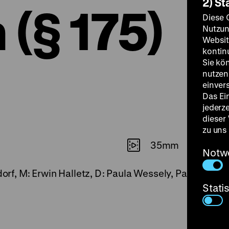
2) St
 (§ 175)
Diese 
Nutzun
Websit
kontin
Sie kö
nutzen.
einver
Das Ei
jederz
dieser
zu uns
35mm
Notw
dorf, M: Erwin Halletz, D: Paula Wessely, Paul Dahlke, 
Stati