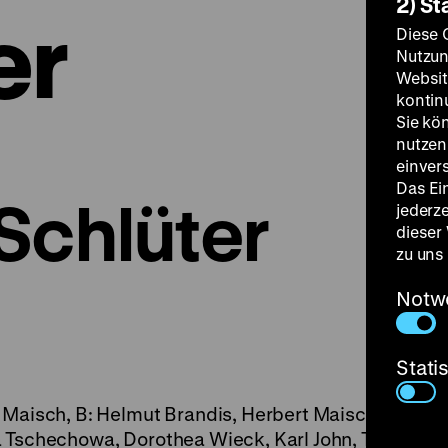
2) St
er
Diese 
Nutzun
Websit
kontin
Sie kö
nutzen.
einver
Das Ei
Schlüter
jederz
dieser
zu uns
Notw
Stati
 Maisch, B: Helmut Brandis, Herbert Maisch, K: Ewa
a Tschechowa, Dorothea Wieck, Karl John, Theodor L