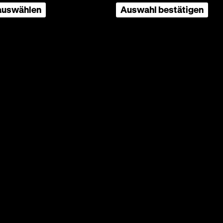
r Zeit
 auswählen
Auswahl bestätigen
barocke
. Sobald
ist,
können.
siert
- und
s nach.
h den
sollte)
erzen