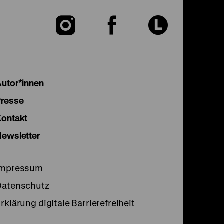
Zu
Zu
Zu
unserer
unserer
unser
Instagram
Facebook
Lette
Autor*innen
Seite
Seite
Seite
Presse
Kontakt
Newsletter
Impressum
Datenschutz
rklärung digitale Barrierefreiheit