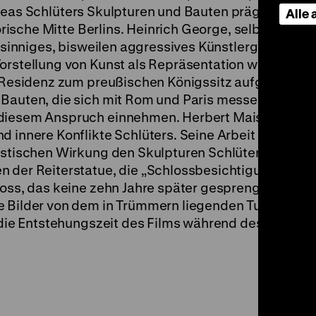
as Schlüters Skulpturen und Bauten prägen seit de
Alle
torische Mitte Berlins. Heinrich George, selber eine 
ensinniges, bisweilen aggressives Künstlergenie, das
orstellung von Kunst als Repräsentation wissen will
n Residenz zum preußischen Königssitz aufgestiegen 
 Bauten, die sich mit Rom und Paris messen lassen 
 diesem Anspruch einnehmen. Herbert Maisch fokus
 innere Konflikte Schlüters. Seine Arbeit mit Licht
astischen Wirkung den Skulpturen Schlüters in nicht
n der Reiterstatue, die „Schlossbesichtigung“ durc
loss, das keine zehn Jahre später gesprengt werden 
e Bilder von dem in Trümmern liegenden Turm im H
f die Entstehungszeit des Films während des Zweiten