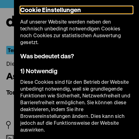
Direkt
Heute +
Cookie Einstellungen
zum
Seiteninhalt
Auf unserer Website werden neben den
springen
Navi
technisch unbedingt notwendigen Cookies
auf-
und
noch Cookies zur statistischen Auswertung
zuk
gesetzt.
Terror und Transgression im Niemandsland
Was bedeutet das?
Dienstag, 14. September 2021, 20.00 Uhr
1) Notwendig
Ashita no Shokutaku
Diese Cookies sind für den Betrieb der Website
unbedingt notwendig, weil sie grundlegende
Tomorrow's Dining Table
Funktionen wie Sicherheit, Netzwerkfreiheit und
Barrierefreiheit ermöglichen. Sie können diese
deaktivieren, indem Sie ihre
Browsereinstellungen ändern. Dies kann sich
jedoch auf die Funktionsweise der Website
JP 2021
auswirken.