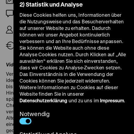
DCP
2) Statistik und Analyse
OmeU
Diese Cookies helfen uns, Informationen über
die Nutzungsweise und das Besucherverhalten
R: Takahisa Zeze, B: Tomoko Ogawa, D: Keito
auf unserer Website zu erhalten. Dadurch
Akutsu, Shunsuke Daitô, Kisetsu Fujiwara, 124’
können wir unser Angebot kontinuierlich
verbessern und an Ihre Bedürfnisse anpassen.
Tickets
Sie können die Website auch ohne diese
Analyse Cookies nutzen. Durch Klicken auf „Alle
auswählen“ erklären Sie sich einverstanden,
Video-Einführung: Lukas Foerster
dass wir Cookies zu Analyse-Zwecken setzen.
Verstörende Bilder zum Filmstart: Eine nicht klar
Das Einverständnis in die Verwendung der
identifizierbare Frau schlägt und schreit ein Kind an,
Cookies können Sie jederzeit widerrufen.
bis dieses bewusstlos am Boden zusammensackt. Die
Weitere Informationen zu Cookies auf dieser
Hintergründe der Tat legt
Ashita no Shokutaku
erst
Website finden Sie in unserer
spät offen. Zunächst springt der Film in der
Datenschutzerklärung
und zu uns im
Impressum
.
Chronologie zurück und faltet die miteinander
verschränkten Geschichten dreier Mütter mittleren
Notwendig
Alters auf, die alle denselben Nachnamen tragen und
einen 10-jährigen Sohn Yu haben, ansonsten aber
geographisch und durch Klassenunterschiede