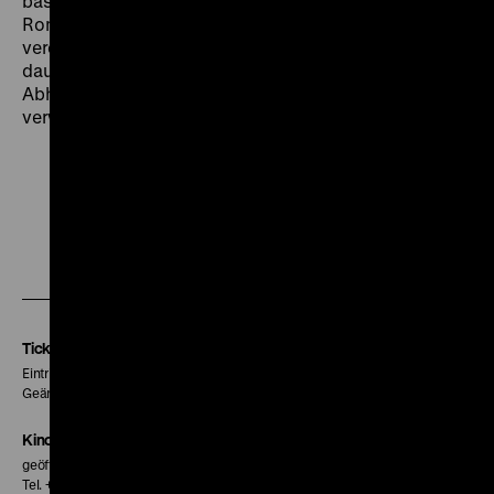
basiert auch diese Kadokawa-Produktion auf einer
Roman-Vorlage, die über die Buch-Sparte des Studios
veröffentlicht wurde und verarbeitet die bei Zeze
dauerpräsenten Themen Familiendynamiken und
Abhängigkeitsverhältnisse in einer komplex
verwobenen, multiperspektivischen Erzählung. (chl)
Zu
Zu
Zu
unserer
unserer
unserer
Instagram
Facebook
Letterboxd
Seite
Seite
Seite
Tickets
Eintritt 5 €
Geänderte Preise sind im Programm vermerkt.
Kinokasse
geöffnet 30 Minuten vor Beginn der ersten Vorstellung
Tel. + 49 30 20304-770