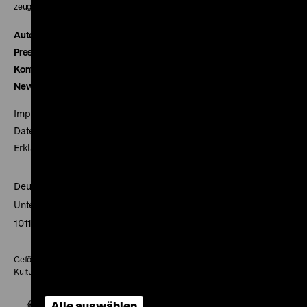
zeughauskino@dhm.de
Autor*innen
Presse
Kontakt
Newsletter
Impressum
Datenschutz
Erklärung digitale Barrierefreiheit
Deutsches Historisches Museum
Unter den Linden 2
10117 Berlin
Gefördert mit Mitteln des Beauftragten der Bundesregierung für
Kultur und Medien
Alle auswählen