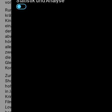
Statistik und Analyse
voneinander getrennt sind.
Rumiko bloggt aus der Präfaktur Kanagawa über die
kräftezehrende Erziehung ihrer beiden aufmüpfigen
Kinder und versucht wieder ins Vollzeit-Berufsleben
einzusteigen. Währenddessen bahnen sich zwischen
der Hausfrau Asumi und ihrem größtenteils
abwesenden, der nebenan lebenden Schwiegermutter
hörigen Geschäftsmann-Gatten Spannungen an. Die
alleinerziehende Kana schlägt sich indes in Osaka mit
zwei Jobs durch. Auf unterschiedliche Weisen geraten
die Leben der drei Frauen zunehmend aus dem
Gleichgewicht – was auch zu immer intensiveren
Konflikten mit dem Nachwuchs führt.
Zum Zeitpunkt dieser Retrospektive ist
Ashita no
Shokutaku
die letztveröffentlichte Arbeit des auch im
hohen Alter noch äußerst produktiven Zezes. Mit dem
in Japan für einen Oktober-Start geplanten Shōchiku-
Krimi
Mamoranakatta monotachi e
hängt ein weiterer
Film aber bereits in der Pipeline. Wie schon
Satei./The
Lowlife
(2017) und
Rakuen/The Promised Land
(2019)