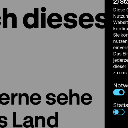
2) St
ch dieses
Diese 
Nutzun
Websit
kontin
Sie kö
nutzen.
einver
Das Ei
jederz
dieser
zu uns
Notw
Ferne sehe
Stati
s Land