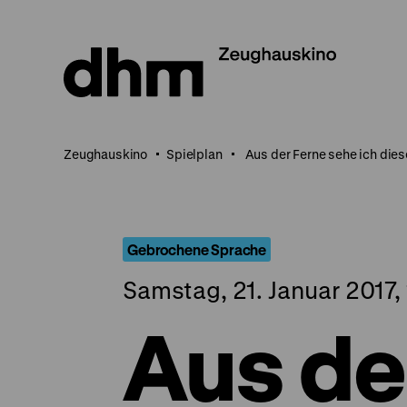
Direkt
zum
Seiteninhalt
springen
Zeughauskino
Spielplan
Aus der Ferne sehe ich die
Gebrochene Sprache
Samstag, 21. Januar 2017,
Aus de