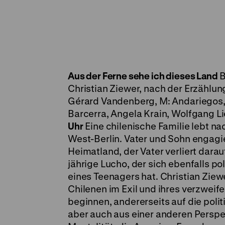
Aus der Ferne sehe ich dieses Land
B
Christian Ziewer, nach der Erzählu
Gérard Vandenberg, M: Andariegos, D:
Barcerra, Angela Krain, Wolfgang Li
Uhr
Eine chilenische Familie lebt na
West-Berlin. Vater und Sohn engagie
Heimatland, der Vater verliert darau
jährige Lucho, der sich ebenfalls p
eines Teenagers hat. Christian Ziewe
Chilenen im Exil und ihres verzweif
beginnen, andererseits auf die poli
aber auch aus einer anderen Perspek