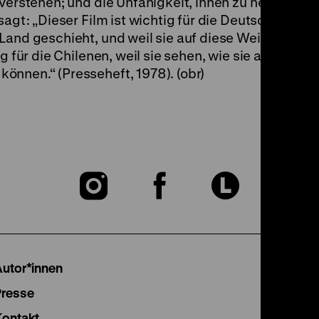
verstehen; und die Unfähigkeit, ihnen zu helfen. Aní
agt: „Dieser Film ist wichtig für die Deutschen, weil
Land geschieht, und weil sie auf diese Weise etwas 
g für die Chilenen, weil sie sehen, wie sie als Chilen
önnen.“ (Presseheft, 1978). (obr)
Zu
Zu
Zu
unserer
unserer
unser
Instagram
Facebook
Lette
Autor*innen
Seite
Seite
Seite
Presse
Kontakt