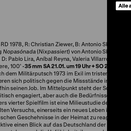
Alle
RD 1978, R: Christian Ziewer, B: Antonio Skármeta,
ng
Nopasónada
(
Nixpassiert
) von Antonio Skármeta, 
 Pablo Lira, Aníbal Reyna, Valeria Villarroel, Raul
ere, 100’
· 35 mm
SA 21.01. um 19 Uhr + SO 22.01. um
ch dem Militärputsch 1973 im Exil im tristen und fr
ren sich politisch gegen die Missstände in ihrem
fhin seinen Job. Im Mittelpunkt steht der Sohn, der 1
olitisch engagiert, aber auch die Bedürfnisse und So
rs vierter Spielfilm ist eine Milieustudie des Lebens
elten Versuchs, einerseits ein neues Leben in der Fr
tischen Geschehnisse in der Heimat zu reagieren. Er 
tive einen Blick auf das Deutschland der 1970er Ja