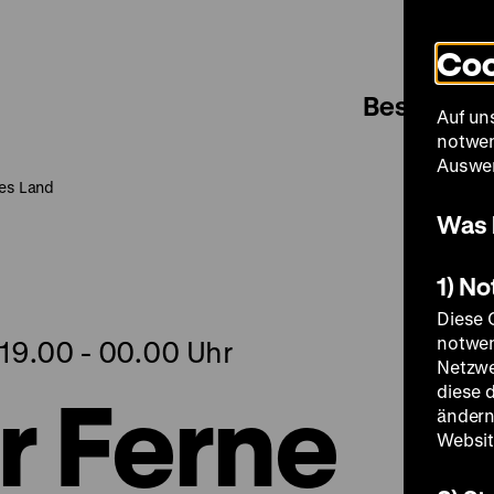
Coo
Besuch
Auf un
notwen
Auswer
ses Land
Was 
1) N
Diese 
notwen
 19.00 - 00.00 Uhr
Netzwe
r Ferne
diese 
ändern
Websit