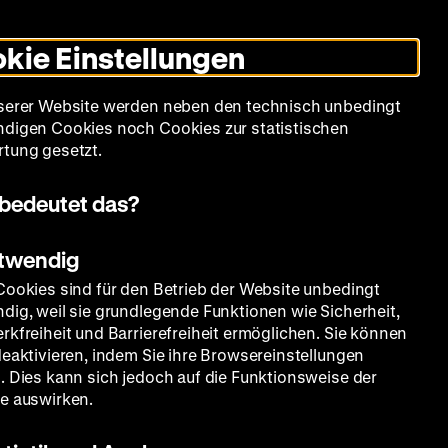
Leichte
Gebärdensprache
Suche
Heute +
Deutsch
Englisch
DHM
Dunklen
De
En
Sprache
Modus
kie Einstellungen
umschalten
Spielplan
Filmreihen
Über uns
serer Website werden neben den technisch unbedingt
digen Cookies noch Cookies zur statistischen
tung gesetzt.
bedeutet das?
otwendig
Cookies sind für den Betrieb der Website unbedingt
dig, weil sie grundlegende Funktionen wie Sicherheit,
rkfreiheit und Barrierefreiheit ermöglichen. Sie können
deaktivieren, indem Sie ihre Browsereinstellungen
. Dies kann sich jedoch auf die Funktionsweise der
e auswirken.