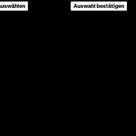
 auswählen
Auswahl bestätigen
K:
 20.30
emden
6-
rgen
 der
emde zu
wirft
hre: die