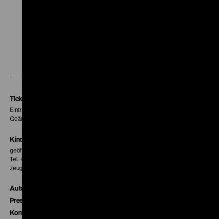
Zu
Zu
Zu
unserer
unserer
unserer
Instagram
Facebook
Letterboxd
Seite
Seite
Seite
Tickets
Eintritt 5 €
Geänderte Preise sind im Programm vermerkt.
Kinokasse
geöffnet 30 Minuten vor Beginn der ersten Vorstellung
Tel. + 49 30 20304-770
zeughauskino@dhm.de
Autor*innen
Presse
Kontakt