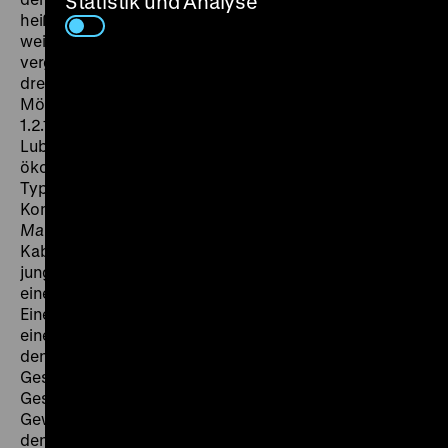
Statistik und Analyse
heißt vom Anfang bis zum Ende Lubitsch. Nicht allein
weil er den komischen Helden spielt und sich die
vergnügte Handlung schließlich nur um seine Person
dreht, sondern weil niemand, wie er, den Sinn und die
Möglichkeiten des Filmlustspiels erfaßt hat.“ (
Der Film
,
1.2.1919). Travestie und Verwandlung haben in
Lubitschs frühen Komödien stets eine sexuelle,
ökonomische und – da seine Figuren als jüdische
Typen erkennbar sind – milieuspezifische
Komponente. Sie sind auch das Thema von
Aus eines
Mannes Mädchenzeit
. Der großartige Komiker und
Kabarettist Wilhelm Bendow (1884-1950) spielt einen
jungen Arbeitslosen, der sich als Frau verkleidet, um
eine Anstellung als Dienstmädchen zu ergattern.
Einerseits ist es ihm nun leichter möglich, in der Nähe
einer Kollegin zu sein; andererseits ist er nun selbst
den Avancen seines Arbeitsgebers ausgesetzt.
Gesellschaftliche Normen, Hierarchien und
Geschlechteridentitäten geraten ins Rutschen – im
Gewand einer Komödie, in der Bendow andauernd mit
den Gelüsten des Publikums kokettiert. (ps)