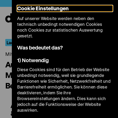
Direkt
Heute +
Cookie Einstellungen
zum
Seiteninhalt
Auf unserer Website werden neben den
springen
Navi
technisch unbedingt notwendigen Cookies
auf-
und
noch Cookies zur statistischen Auswertung
zuk
gesetzt.
Lachende Erben: Komödianten der Stummfilmzeit
Was bedeutet das?
Mittwoch, 18. Januar 2017, 20.00 - 00.00 Uhr
1) Notwendig
Aus eines Mannes
Diese Cookies sind für den Betrieb der Website
Mädchenzeit & Meyer aus
unbedingt notwendig, weil sie grundlegende
Funktionen wie Sicherheit, Netzwerkfreiheit und
Berlin
Barrierefreiheit ermöglichen. Sie können diese
deaktivieren, indem Sie ihre
Browsereinstellungen ändern. Dies kann sich
Aus eines Mannes Mädchenzeit
jedoch auf die Funktionsweise der Website
auswirken.
& Meyer aus Berlin