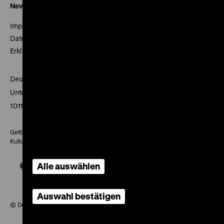
Newsletter
Impressum
Datenschutz
Erklärung digitale Barrierefreiheit
Deutsches Historisches Museum
Unter den Linden 2
10117 Berlin
Gefördert mit Mitteln des Beauftragten der Bundesregierung für
Kultur und Medien
Alle auswählen
Auswahl bestätigen
© Deutsches Historisches Museum, 2026