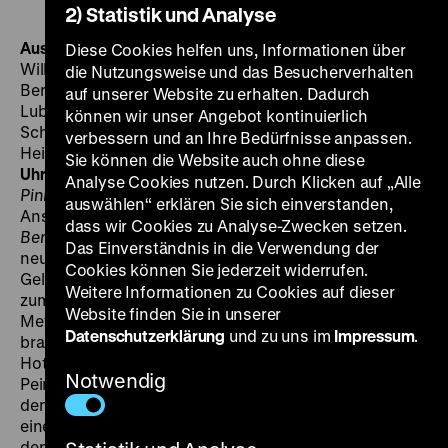
2) Statistik und Analyse
Aus eines Mannes Mädchenzeit
D 1913, R: unbekannt, D:
Diese Cookies helfen uns, Informationen über
Wilhelm Bendow, Manny Ziener, Olga Engl, Siegfried
die Nutzungsweise und das Besucherverhalten
Berisch, 21‘
· 35 mm
Meyer aus Berlin
D 1918, R: Ernst
auf unserer Website zu erhalten. Dadurch
Lubitsch, B: Ernst Lubitsch, Hanns Kräly, Erich
können wir unser Angebot kontinuierlich
Schönfelder, D: Ernst Lubitsch, Trude Troll, Ethel Orff,
verbessern und an Ihre Bedürfnisse anpassen.
Heinz Landsmann, 50‘
· 35 mm, ndl. ZT
MI 18.01. um 20
Sie können die Website auch ohne diese
Uhr · Am Flügel: David Schwarz
Geht es in
Schuhpalast
Analyse Cookies nutzen. Durch Klicken auf „Alle
Pinkus
um den sozialen Aufstieg zu Stellung, Geld und
auswählen“ erklären Sie sich einverstanden,
Ansehen, so parodiert Ernst Lubitsch in
Meyer aus
dass wir Cookies zu Analyse-Zwecken setzen.
Berlin
die modischen und erotischen Eskapaden des
Das Einverständnis in die Verwendung der
neuen Bürgers, der zwar mittlerweile über genügend
Cookies können Sie jederzeit widerrufen.
Geld verfügt, aber weiter mit Dreistigkeit und Chuzpe
Weitere Informationen zu Cookies auf dieser
zum Erfolg kommen will. Aus Sally Pinkus wird Sally
Website finden Sie in unserer
Meyer (Ernst Lubitsch), der Urlaub von seiner Frau
Datenschutzerklärung
und zu uns im
Impressum
.
braucht und deshalb von Berlin in die Alpen reist. Im
Hotel beginnt er sofort ohne den geringsten Sinn für
Notwendig
Peinlichkeit, einer bereits verlobten Frau (Trude Troll)
den Hof zu machen. Als Sally seiner Angebeteten auf
eine Klettertour zum Watzmann folgt, wird es turbulent,
denn seine Ehefrau ist ihm auf den Fersen. „Der Film