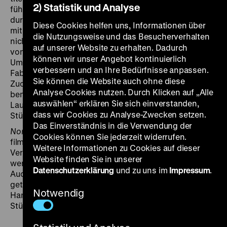
2) Statistik und Analyse
führt und in der Vogelschau die Landschaft mehrfach
durchschneidet. Präzis kadrierte Bilder verbinden sich
Diese Cookies helfen uns, Informationen über
mit einem Ton, wie ihn Rainer Komers bis dato noch
die Nutzungsweise und das Besucherverhalten
nicht eingesetzt hat: Statt der Dialoge und Monologe
auf unserer Website zu erhalten. Dadurch
von Menschen sind vor allem die Geräusche ihrer
können wir unser Angebot kontinuierlich
Umwelt zu hören, etwa ein rhythmisches Rattern von
verbessern und an Ihre Bedürfnisse anpassen.
Fabrikfließbändern oder das Gackern von
Sie können die Website auch ohne diese
Zuchtgänsen. Der Dokumentarist Klaus Wildenhahn
Analyse Cookies nutzen. Durch Klicken auf „Alle
bemerkte hierzu: „Stumm mit wenigen eingeübten
auswählen“ erklären Sie sich einverstanden,
Lauten als Brückenschlag. Gleichzeitig auch natürlich 1
dass wir Cookies zu Analyse-Zwecken setzen.
Stück über Heimatlichkeit. Beeindruckt.“
Das Einverständnis in die Verwendung der
Nome Road System
(2004) setzt diesen
Cookies können Sie jederzeit widerrufen.
filmpoetischen Weg fort, nun entlang einer
Weitere Informationen zu Cookies auf dieser
Versorgungsstraße im entlegenen Alaska, einem weit
Website finden Sie in unserer
weniger überformten Landstrich als das Ruhrgebiet.
Datenschutzerklärung
und zu uns im
Impressum
.
Auch hier flüchtige, in sanftes Analogfilmlicht
getauchte Eindrücke des Alltags: eingeübte
Notwendig
Handgriffe, lebendige Traditionen. Ein kondensiertes
Stück Americana. (ts)