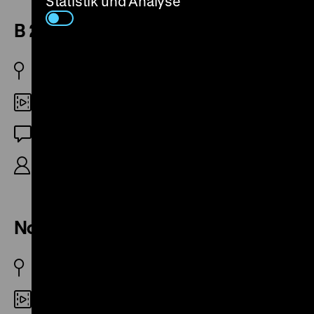
Statistik und Analyse
B 224
D 1999
35mm
OF
R/K: Rainer Komers, S: Bert Schmidt, 23‘
Nome Road System
D/USA 2004
35mm