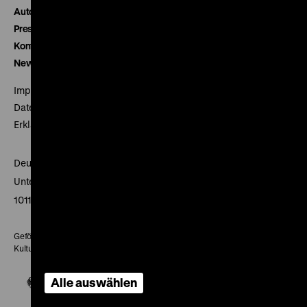
Autor*innen
Presse
Kontakt
Newsletter
Impressum
Datenschutz
Erklärung digitale Barrierefreiheit
Deutsches Historisches Museum
Unter den Linden 2
10117 Berlin
Gefördert mit Mitteln des Beauftragten der Bundesregierung für
Kultur und Medien
Alle auswählen