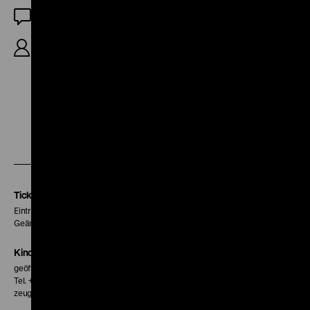
OF
R/K: Rainer Komers, S: Bert Schmidt, 26‘
Zu
Zu
Zu
unserer
unserer
unserer
Instagram
Facebook
Letterboxd
Seite
Seite
Seite
Tickets
Eintritt 5 €
Geänderte Preise sind im Programm vermerkt.
Kinokasse
geöffnet 30 Minuten vor Beginn der ersten Vorstellung
Tel. + 49 30 20304-770
zeughauskino@dhm.de