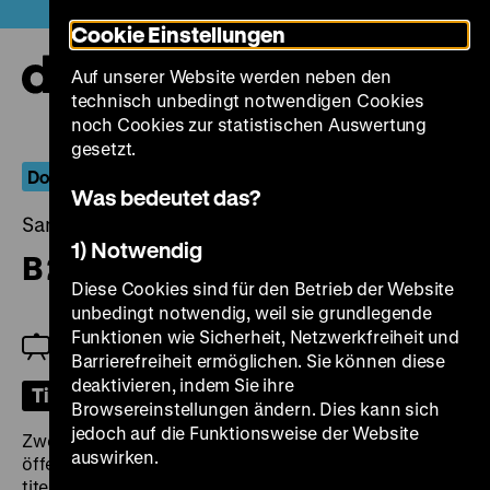
Direkt
Heute +
Cookie Einstellungen
zum
Seiteninhalt
Auf unserer Website werden neben den
springen
Navi
technisch unbedingt notwendigen Cookies
auf-
und
noch Cookies zur statistischen Auswertung
zuk
gesetzt.
Dokumentarische Positionen: Rainer Komers
Was bedeutet das?
Samstag, 23. August 2025, 18.00 Uhr
1) Notwendig
B 224 & Nome Road System
Diese Cookies sind für den Betrieb der Website
unbedingt notwendig, weil sie grundlegende
Funktionen wie Sicherheit, Netzwerkfreiheit und
Zu Gast: Rainer Komers
Barrierefreiheit ermöglichen. Sie können diese
deaktivieren, indem Sie ihre
Tickets
Browsereinstellungen ändern. Dies kann sich
jedoch auf die Funktionsweise der Website
Zwei „Roadmovies“:
B 224
(1999) interessiert sich für
auswirken.
öffentliche wie gewerbliche Räume entlang der
titelgebenden Bundesstraße, die durch das Ruhrgebiet