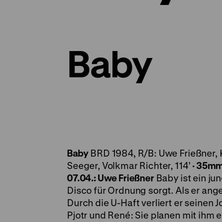
Baby
Baby
BRD 1984, R/B: Uwe Frießner, K
See­ger, Volkmar Richter, 114’
·
35m
07.04.: Uwe Frießner
Baby ist ein ju
Disco für Ordnung sorgt. Als er ange
Durch die U-Haft verliert er seinen 
Pjotr und René: Sie planen mit ihm 