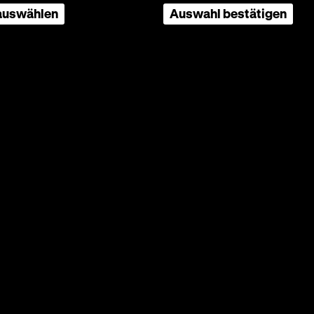
n
 auswählen
Auswahl bestätigen
ibler,
, auf
 die
inen
ein
chrader
ißchen
emeine
Seite
nach