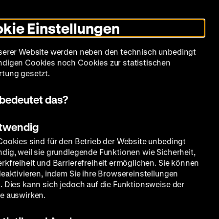
Leichte
Gebärdensprache
Suche
Heute +
Deutsch
Englisch
DHM
Dunklen
De
En
Sprache
Modus
kie Einstellungen
umschalten
Spielplan
Filmreihen
Über uns
serer Website werden neben den technisch unbedingt
digen Cookies noch Cookies zur statistischen
tung gesetzt.
bedeutet das?
otwendig
Cookies sind für den Betrieb der Website unbedingt
dig, weil sie grundlegende Funktionen wie Sicherheit,
rkfreiheit und Barrierefreiheit ermöglichen. Sie können
deaktivieren, indem Sie ihre Browsereinstellungen
. Dies kann sich jedoch auf die Funktionsweise der
e auswirken.