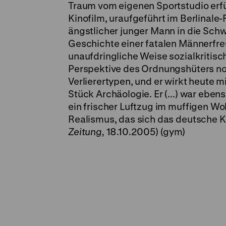
Traum vom eigenen Sportstudio erfü
Kinofilm, uraufgeführt im Berlinale-
ängstlicher junger Mann in die Schwer
Geschichte einer fatalen Männerfreu
unauf­dringliche Weise sozial­kritisch
Perspektive des Ordnungshüters noch
Verlierertypen, und er wirkt heute 
Stück Archäo­logie. Er (...) war ebe
ein frischer Luftzug im muffigen W
Realismus, das sich das deutsche K
Zeitung,
18.10.2005) (gym)