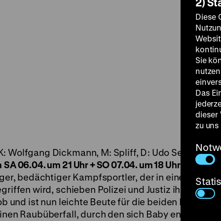
2) St
Diese 
Nutzun
Websit
kontin
Sie kö
nutzen.
einver
Das Ei
jederz
dieser
zu uns
Notw
: Wolfgang Dickmann, M: Spliff, D: Udo Seidler, Re
m
SA 06.04. um 21 Uhr + SO 07.04. um 18 Uhr
·
Zu Gast
nger, bedächtiger Kampfsportler, der in einer Kuda
Stati
griffen wird, schieben Polizei und Justiz ihm die Sch
Job und ist nun leichte Beute für die beiden Kleingan
einen Raubüberfall, durch den sich Baby endlich sei