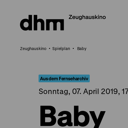
Direkt
zum
Seiteninhalt
springen
Zeughauskino
Spielplan
Baby
Aus dem Fernseharchiv
Sonntag, 07. April 2019, 1
Baby