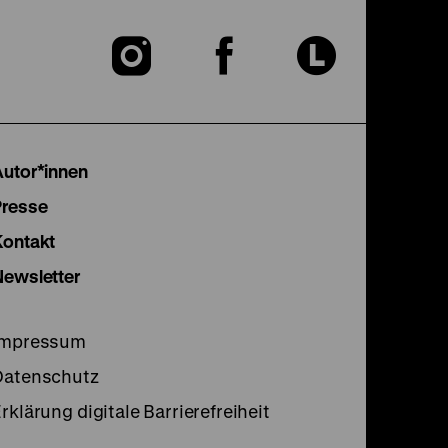
Zu
Zu
Zu
unserer
unserer
unser
Instagram
Facebook
Lette
Autor*innen
Seite
Seite
Seite
Presse
Kontakt
Newsletter
Impressum
Datenschutz
rklärung digitale Barrierefreiheit