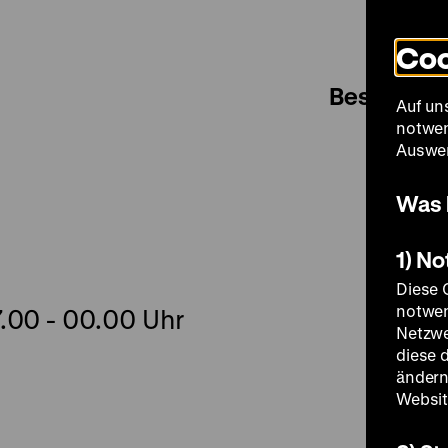
Coo
Besuch
Auf un
notwen
Auswer
Was 
1) N
Diese 
notwen
7.00 - 00.00 Uhr
Netzwe
diese 
ändern
Websit