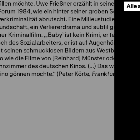
llen möchte. Uwe Frießner erzählt in seinem zweite
Alle
Forum 1984, wie ein hinter seiner groben Schale sens
krimi­na­lität abrutscht. Eine Milieu­studie und die
ndschaft, ein Verliererdrama und subtil gestalteter
er Kriminalfilm. „‚Baby’ ist kein Krimi, er teilt weder
 des Sozialarbeiters, er ist auf Augen­höhe mit se
mit seinen schmucklosen Bildern aus Westberlin wie 
n­so wie die Filme von [Reinhard] Münster oder Uwe S
ohnzimmer des deutschen Kinos. (...) Das war das b
ino gönnen mochte.“ (Peter Körte,
Frankfurter Allg