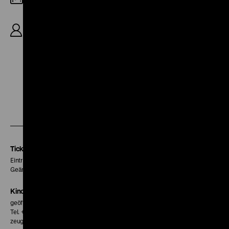
R: Roland Gräf, B: Martin Stephan, K: Jürgen Lenz,
D: Erwin Geschonneck, Carl-Heinz Choynski, Gert
Gütschow, Jutta Wachowiak, 89'
Zu
Zu
Zu
unserer
unserer
unserer
Instagram
Facebook
Letterboxd
Seite
Seite
Seite
Tickets
Eintritt 5 €
Geänderte Preise sind im Programm vermerkt.
Kinokasse
geöffnet 30 Minuten vor Beginn der ersten Vorstellung
Tel. + 49 30 20304-770
zeughauskino@dhm.de