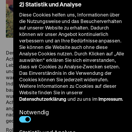
2) Statistik und Analyse
Diese Cookies helfen uns, Informationen über
die Nutzungsweise und das Besucherverhalten
auf unserer Website zu erhalten. Dadurch
können wir unser Angebot kontinuierlich
verbessern und an Ihre Bedürfnisse anpassen.
Sie können die Website auch ohne diese
Der letzte Arbeitstag vor dem Ruhestand wird für Karl
Analyse Cookies nutzen. Durch Klicken auf „Alle
Achilles (Erwin Geschonneck) zur Bilanz seines
auswählen“ erklären Sie sich einverstanden,
Lebens. Während seine Kolleg*innen einen Porträtfilm
dass wir Cookies zu Analyse-Zwecken setzen.
und das titelgebende Abschiedsbankett vorbereiten,
Das Einverständnis in die Verwendung der
wandert Achilles durch die trostlose
Cookies können Sie jederzeit widerrufen.
Industrielandschaft von Bitterfeld. Nach dem Krieg
Weitere Informationen zu Cookies auf dieser
baute er den zerstörten Chemiebetrieb wieder auf und
Website finden Sie in unserer
wurde bald Meister. Doch mit seiner Arbeit trug
Datenschutzerklärung
und zu uns im
Impressum
.
Achilles zur Zerstörung der Umwelt bei. In einem selbst
angelegten Garten auf einer Halde ist er auf der Suche
Notwendig
nach einer ‚blauen Blume‘, die in der verseuchten Erde
gedeihen kann.
Roland Gräf und sein Team sahen sich in den