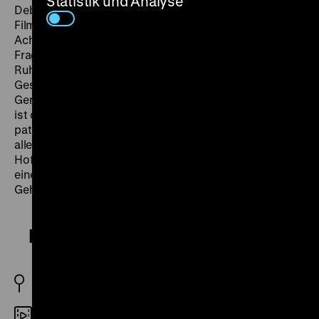
Statistik und Analyse
Debatten im Zuge der Abnahme und Zulassung des
Films mit dem Vorwurf konfrontiert, mit der Figur des
Achilles die Leistung der DDR-Aufbaugeneration in
Frage zu stellen, die in den 1970er Jahren in den
Ruhestand trat. Doch es ist komplexer: Erwin
Geschonneck versteht es, die Zerrissenheit dieser
Generation sensibel und wahrhaftig zu verkörpern: „Da
ist die Eigenbrötelei und starre Rechthaberei,
patriarchalische Attitüde und Abweisung. Doch vor
allem eine Utopie, die diesem Leben Kraft und
Hoffnung gibt: der ‚Traum von der blauen Blume‘, die
eine beschädigte Landschaft zu heilen versteht.“ (Fred
Gehler,
Sonntag
, 21.12.1975) (sa)
Bankett für Achilles
DDR 1975
35mm