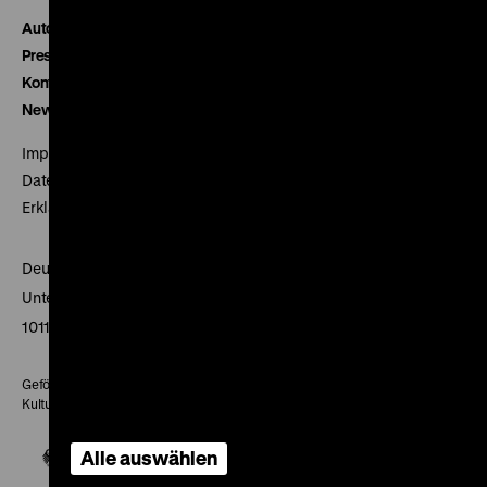
Autor*innen
Presse
Kontakt
Newsletter
Impressum
Datenschutz
Erklärung digitale Barrierefreiheit
Deutsches Historisches Museum
Unter den Linden 2
10117 Berlin
Gefördert mit Mitteln des Beauftragten der Bundesregierung für
Kultur und Medien
Alle auswählen