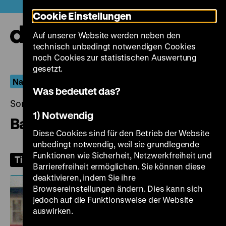
Direkt
Heute +
Cookie Einstellungen
zum
Seiteninhalt
Auf unserer Website werden neben den
springen
Navi
technisch unbedingt notwendigen Cookies
auf-
und
noch Cookies zur statistischen Auswertung
zuk
gesetzt.
Naturschauspiele
Was bedeutet das?
Sonntag, 22. Februar 2026, 15.00 Uhr
1) Notwendig
Bankett für Achilles
Diese Cookies sind für den Betrieb der Website
unbedingt notwendig, weil sie grundlegende
Funktionen wie Sicherheit, Netzwerkfreiheit und
Tickets
Barrierefreiheit ermöglichen. Sie können diese
deaktivieren, indem Sie ihre
Browsereinstellungen ändern. Dies kann sich
jedoch auf die Funktionsweise der Website
auswirken.