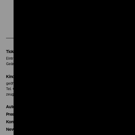
Zu
Zu
Zu
unserer
unserer
unserer
Instagram
Facebook
Letterboxd
Seite
Seite
Seite
Tickets
Eintritt 5 €
Geänderte Preise sind im Programm vermerkt.
Kinokasse
geöffnet 30 Minuten vor Beginn der ersten Vorstellung
Tel. + 49 30 20304-770
zeughauskino@dhm.de
Autor*innen
Presse
Kontakt
Newsletter