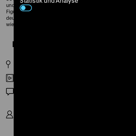
Statistik und Analyse
und führt die ungeheure Vielfalt vor Augen, mit der sich
Figuren und Motive aus der literarischen Welt des
deutschen „Schauerromantikers“ im Film
wiederfinden. (awb)
Barcarole
D 1935
35mm
OF
R: Gerhard Lamprecht, B: Gerhard Menzel, K:
Friedl Behn-Grund, D: Gustav Fröhlich, Lída
Baarová, Willy Birgel, Will Dohm, Hilde
Hildebrand, 88‘