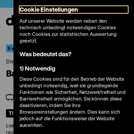
Direkt
Heute +
Cookie Einstellungen
zum
Seiteninhalt
Auf unserer Website werden neben den
springen
Navi
technisch unbedingt notwendigen Cookies
auf-
und
noch Cookies zur statistischen Auswertung
zuk
gesetzt.
S wie Sonderprogramm
Was bedeutet das?
Dienstag, 01. April 2025, 19.00 Uhr
1) Notwendig
Barcarole
Diese Cookies sind für den Betrieb der Website
unbedingt notwendig, weil sie grundlegende
Funktionen wie Sicherheit, Netzwerkfreiheit und
Einführung und Buchvorstellung: Anett Werner-
Barrierefreiheit ermöglichen. Sie können diese
Burgmann
deaktivieren, indem Sie ihre
Browsereinstellungen ändern. Dies kann sich
Tickets
jedoch auf die Funktionsweise der Website
auswirken.
Liebesnacht, Du schöne Nacht: Während eines
rauschenden Festes in Venedig im Jahr 1911 wetten