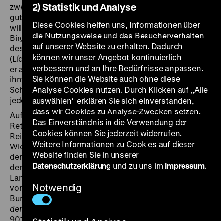
2) Statistik und Analyse
zwei Herren um die Tugendhaftigkeit einer Dame. Der
gutgelaunte Gigolo Eugen Colloredo (Gustav Fröhlich)
Diese Cookies helfen uns, Informationen über
will dem reichen Mexikaner Alfredo Zubaran (Willy
die Nutzungsweise und das Besucherverhalten
Birgel) beweisen, dass er nur eine Nacht benötigt, um
auf unserer Website zu erhalten. Dadurch
dessen als besonders keusch geltende Gattin Giacinta
können wir unser Angebot kontinuierlich
(Lída Baarová) zu verführen. Gelingt es ihm und kann
verbessern und an Ihre Bedürfnisse anpassen.
er als Beweis Giacintas Medaillon vorzeigen, stünde
Sie können die Website auch ohne diese
ihm im Duell gegen Zubaran, einem exzellenten
Schützen, der erste Schuss zu. Colloredo rechnet
Analyse Cookies nutzen. Durch Klicken auf „Alle
jedoch nicht damit, sich in Giacinta zu verlieben.
auswählen“ erklären Sie sich einverstanden,
dass wir Cookies zu Analyse-Zwecken setzen.
Auf den Spuren E.T.A. Hoffmanns im Film lud die
Das Einverständnis in die Verwendung der
Retrospektive
Hoffmannesk
im Frühjahr 2022 zu einer
Cookies können Sie jederzeit widerrufen.
Reise durch seine fantastischen Welten ein. Nun ist im
Weitere Informationen zu Cookies auf dieser
Wiener Verlag SYNEMA ein Sammelband erschienen,
Website finden Sie in unserer
der sich nicht nur Jacques Offenbachs
Barcarole
aus
Datenschutzerklärung
und zu uns im
Impressum
.
der Oper
Hoffmanns Erzählungen
und Gerhard
Lamprechts filmischer Anverwandlung widmet. Das
Notwendig
von der Kunst- und Filmhistorikerin Anett Werner-
Burgmann herausgegebene Buch
Hoffmannesk. Auf
den Spuren E.T.A. Hoffmanns im Film
(ISBN 978-3-
901644-96-2) durchstreift 100 Jahre Kinogeschichte