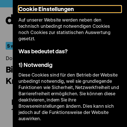
Direkt
Heute +
Cookie Einstellungen
zum
Seiteninhalt
Auf unserer Website werden neben den
springen
Navi
technisch unbedingt notwendigen Cookies
auf-
und
noch Cookies zur statistischen Auswertung
zuk
gesetzt.
S wie Sonderprogramm
Was bedeutet das?
Donnerstag, 03. Juli 2014, 17.00 - 00.00 Uhr
1) Notwendig
Bilderwelten vom Grossen
Diese Cookies sind für den Betrieb der Website
Krieg 1914-1918
unbedingt notwendig, weil sie grundlegende
Funktionen wie Sicherheit, Netzwerkfreiheit und
Barrierefreiheit ermöglichen. Sie können diese
deaktivieren, indem Sie ihre
Bilderwelten vom Grossen Krieg
Browsereinstellungen ändern. Dies kann sich
1914-1918
jedoch auf die Funktionsweise der Website
auswirken.