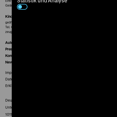
Statistik und Analyse
Eintritt 5 €
Geänderte Preise sind im Programm vermerkt.
Kinokasse
geöffnet 30 Minuten vor Beginn der ersten Vorstellung
Tel. + 49 30 20304-770
zeughauskino@dhm.de
Autor*innen
Presse
Kontakt
Newsletter
Impressum
Datenschutz
Erklärung digitale Barrierefreiheit
Deutsches Historisches Museum
Unter den Linden 2
10117 Berlin