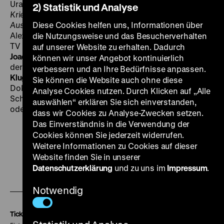
Uraufführung des Films
Bilderwelten vom Grossen
2) Statistik und Analyse
Krieg 1914-1918. Aus der Schweiz / Von den Fronten /
Aus dem Herzen
Diese Cookies helfen uns, Informationen über
. Ein Film von Heinz Bütler und
Alexander Kluge. Eine Zusammenarbeit zwischen NZZ
die Nutzungsweise und das Besucherverhalten
TV und dctp.tv Im Anschluss Podiumsdiskussion, mit:
auf unserer Website zu erhalten. Dadurch
Joachim Güntner
, Kulturkorrespondent Deutschland
können wir unser Angebot kontinuierlich
der Neuen Zürcher Zeitung (Moderation)
Alexander
verbessern und an Ihre Bedürfnisse anpassen.
Kluge
, Autor und Filmemacher
Heinz Bütler
,
Sie können die Website auch ohne diese
Dokumentarfilmer
Peter Pfrunder
, Direktor Fotostiftung
Analyse Cookies nutzen. Durch Klicken auf „Alle
Schweiz Anmeldung erbeten:
nzzpodiumberlin
@
nzz.ch
auswählen“ erklären Sie sich einverstanden,
oder Telefon 030 484 96 701
dass wir Cookies zu Analyse-Zwecken setzen.
Das Einverständnis in die Verwendung der
Cookies können Sie jederzeit widerrufen.
Weitere Informationen zu Cookies auf dieser
Website finden Sie in unserer
Datenschutzerklärung
und zu uns im
Impressum
.
Zu
Zu
Zu
unserer
unserer
unserer
Notwendig
Instagram
Facebook
Letterboxd
Seite
Seite
Seite
Tickets