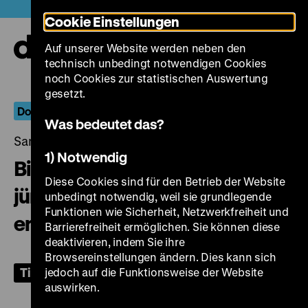
Direkt
Heute +
Cookie Einstellungen
zum
Seiteninhalt
Auf unserer Website werden neben den
springen
Navi
technisch unbedingt notwendigen Cookies
auf-
und
noch Cookies zur statistischen Auswertung
zuk
gesetzt.
Dokumentarische Positionen: Gisela Tuchtenhagen
Was bedeutet das?
Samstag, 22. Oktober 2022, 18.00 Uhr
1) Notwendig
Bingo – toletzt entscheed
Diese Cookies sind für den Betrieb der Website
jümmers dat Glück, zuletzt
unbedingt notwendig, weil sie grundlegende
Funktionen wie Sicherheit, Netzwerkfreiheit und
entscheidet immer das Glück
Barrierefreiheit ermöglichen. Sie können diese
deaktivieren, indem Sie ihre
Browsereinstellungen ändern. Dies kann sich
Tickets
jedoch auf die Funktionsweise der Website
auswirken.