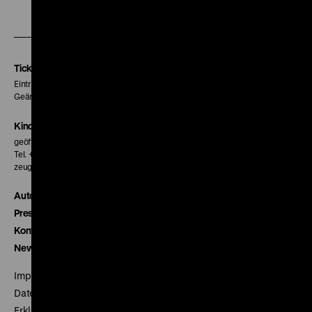
Zu
Zu
Zu
unserer
unserer
unserer
Instagram
Facebook
Letterboxd
Seite
Seite
Seite
Tickets
Eintritt 5 €
Geänderte Preise sind im Programm vermerkt.
Kinokasse
geöffnet 30 Minuten vor Beginn der ersten Vorstellung
Tel. + 49 30 20304-770
zeughauskino@dhm.de
Autor*innen
Presse
Kontakt
Newsletter
Impressum
Datenschutz
Erklärung digitale Barrierefreiheit