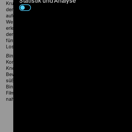
Statistik und Analyse
Krusau. Die fünf Frauen leben schon seit langem auf
dem norddeutschen Land, sind größtenteils hier
aufgewachsen und blicken nun auf ihr Leben zurück:
Weitgehend unbeschwerte Kindheiten haben sie
erlebt, aber auch unter den patriarchalen Strukturen
der Gesellschaft gelitten. Nun, ohne Mann, nehmen die
fünf ihr Glück selbst in die Hand – sofern es das Bingo-
Los zulässt.
Bingo – Zuletzt entscheidet immer das Glück
ist
Komplementär- und Gegenstück zu
Der Wirt, die
Kneipe und das Fest
. Die Liebe zum Land und seinen
Bewohnerinnen, den herzhaften Mettwürsten und
süßen Friesentorten tragen den Film und, ob in der
Bingo-Halle oder im eigenen Heim, stets darf die
Filmkamera den Damen und ihrem Alltag
nahekommen. (mbh)