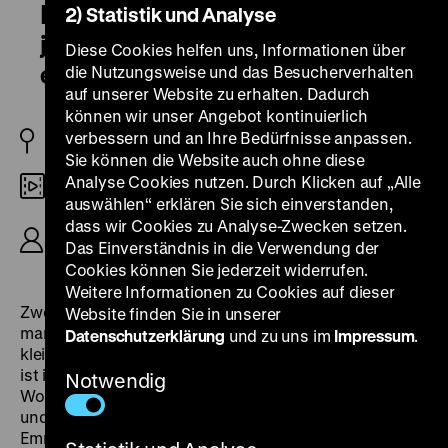
Bingo – toletzt entscheed
2) Statistik und Analyse
jümmers dat Glück, zuletzt
Diese Cookies helfen uns, Informationen über
entscheidet immer das Glück
die Nutzungsweise und das Besucherverhalten
auf unserer Website zu erhalten. Dadurch
können wir unser Angebot kontinuierlich
verbessern und an Ihre Bedürfnisse anpassen.
D 2011
Sie können die Website auch ohne diese
Analyse Cookies nutzen. Durch Klicken auf „Alle
DCP
auswählen“ erklären Sie sich einverstanden,
dass wir Cookies zu Analyse-Zwecken setzen.
R: Margot Neubert-Marić, Gisela Tuchtenhagen,
Das Einverständnis in die Verwendung der
B: Gisela Tuchtenhagen, 84‘
Cookies können Sie jederzeit widerrufen.
Weitere Informationen zu Cookies auf dieser
Zweimal im Monat zum Bingo fahren, mehr braucht
Website finden Sie in unserer
man eigentlich nicht im Leben, stellt Gisela aus dem
Datenschutzerklärung
und zu uns im
Impressum
.
kleinen norddeutschen Ort Högel fest. Aber schöner
ist ihr Leben, wenn sie drei- oder gar viermal in der
Notwendig
Woche zum Bingo fahren kann. Ein Bus sammelt Gisela
und ihre Mitstreiterinnen Christel, Elke, Helga und
Emmi ein und bringt sie in die Spielhalle im dänischen