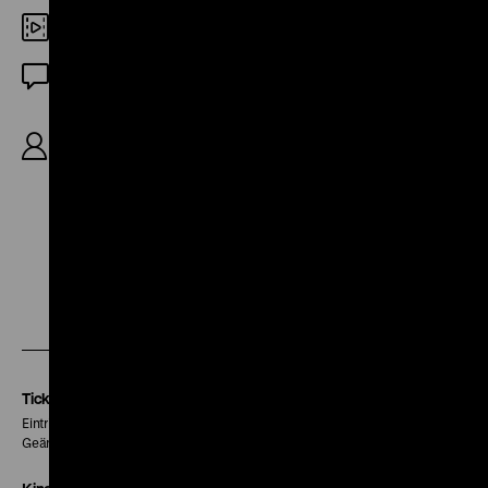
35mm
OF
R/K: Wolfgang Ramsbott, R/B: Peter Paul
Bergman, D: Gabrielle Rose, Peter Paul Bergman,
31'
Zu
Zu
Zu
unserer
unserer
unserer
Instagram
Facebook
Letterboxd
Seite
Seite
Seite
Tickets
Eintritt 5 €
Geänderte Preise sind im Programm vermerkt.