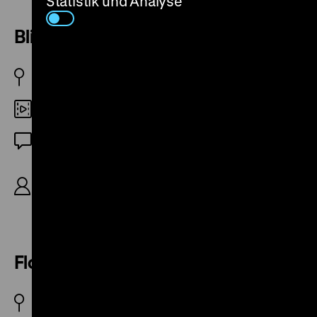
Statistik und Analyse
Blinker
BRD 1969
DCP
OF
R/B: Uwe Brandner, K: Jörg Michael Baldenius, D:
Hanns Zischler, Karina Ehret, Günter Bruno Fuchs,
Robert Wolfgang Schnell, 57'
Flowers ist sein Name
BRD 1966