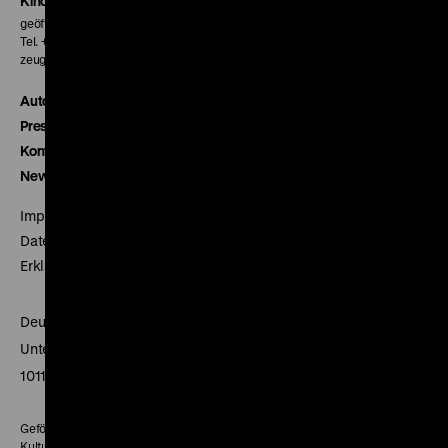
Kinokasse
geöffnet 30 Minuten vor Beginn der ersten Vorstellung
Tel. + 49 30 20304-770
zeughauskino@dhm.de
Autor*innen
Presse
Kontakt
Newsletter
Impressum
Datenschutz
Erklärung digitale Barrierefreiheit
Deutsches Historisches Museum
Unter den Linden 2
10117 Berlin
Gefördert mit Mitteln des Beauftragten der Bundesregierung für
Kultur und Medien