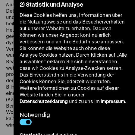
2) Statistik und Analyse
Name
bildete. In dieser Krimiparodie bekommt es der
Detektiv Peter Flowers mit Nola zu tun, der „schönsten
Diese Cookies helfen uns, Informationen über
und verderblichsten Frau der Welt“, wie es im Vorspann
die Nutzungsweise und das Besucherverhalten
heißt: „Liebe ist der Stoff, Ekstase die Handlung, das
auf unserer Website zu erhalten. Dadurch
Heute die Zeit“. Den Drehbuchwettbewerb des LCB
können wir unser Angebot kontinuierlich
gewann 1967 der Schriftsteller Uwe Brandner mit einer
verbessern und an Ihre Bedürfnisse anpassen.
dystopisch-experimentellen Geschichte, deren
Sie können die Website auch ohne diese
Verfilmung vom Bayerischen Rundfunk finanziert
Analyse Cookies nutzen. Durch Klicken auf „Alle
wurde. Die Idee: „Was man allgemein als Wirklichkeit,
Realität, Dasein und so weiter bezeichnet, ist nichts
auswählen“ erklären Sie sich einverstanden,
weiter als ein Film. Nichts anderes führen wir als eine
dass wir Cookies zu Analyse-Zwecken setzen.
projizierte Existenz, nichts weiter sind wir als Film.“ Auf
Das Einverständnis in die Verwendung der
der Suche nach dem Regisseur dieser Wirklichkeit wird
Cookies können Sie jederzeit widerrufen.
Blinker (Hanns Zischler in einer seiner ersten Rollen),
Weitere Informationen zu Cookies auf dieser
eine Mischung aus Denker und Agent, von Lizzy
Website finden Sie in unserer
(Karina Ehret) unterstützt. Ihre Gegenspieler: die
Datenschutzerklärung
und zu uns im
Impressum
.
Berliner Szenegrößen Günter Bruno Fuchs und Robert
Wolfgang Schnell, die schwer bewaffnet und
Notwendig
kalauernd durch die Stadt stapfen: „Fliege zur Linken
wird mir ewig stinken.“ (fl)