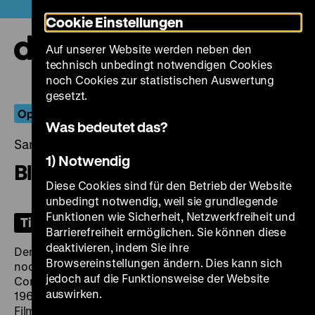
Direkt
Heute +
Cookie Einstellungen
zum
Seiteninhalt
Auf unserer Website werden neben den
springen
Navi
technisch unbedingt notwendigen Cookies
auf-
und
noch Cookies zur statistischen Auswertung
zuk
gesetzt.
Optische Literatur
Was bedeutet das?
Samstag, 03. Juni 2023, 19.30 Uhr
1) Notwendig
Blinker
Diese Cookies sind für den Betrieb der Website
unbedingt notwendig, weil sie grundlegende
Funktionen wie Sicherheit, Netzwerkfreiheit und
Tickets
Barrierefreiheit ermöglichen. Sie können diese
deaktivieren, indem Sie ihre
Dem Autorennachwuchs eine Chance oder besser
Browsereinstellungen ändern. Dies kann sich
noch: zwei. Der amerikanische Dramatiker und spätere
jedoch auf die Funktionsweise der Website
Comedian Peter Paul Bergman verfasste im Sommer
auswirken.
1964 beim LCB-Workshop „Dramenschreiben“ ein
Filmskript, das die Grundlage von
Flowers ist sein