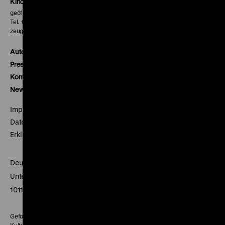
Kinokasse
geöffnet 30 Minuten vor Beginn der ersten Vorstellung
Tel. + 49 30 20304-770
zeughauskino@dhm.de
Autor*innen
Presse
Kontakt
Newsletter
Impressum
Datenschutz
Erklärung digitale Barrierefreiheit
Deutsches Historisches Museum
Unter den Linden 2
10117 Berlin
Gefördert mit Mitteln des Beauftragten der Bundesregierung für