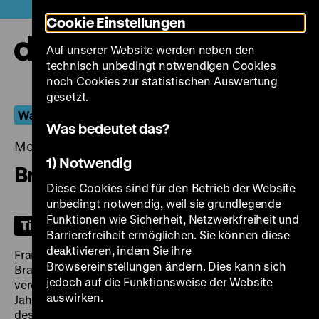
Direkt
Heute +
Cookie Einstellungen
zum
Seiteninhalt
Auf unserer Website werden neben den
springen
Navi
technisch unbedingt notwendigen Cookies
auf-
und
noch Cookies zur statistischen Auswertung
zuk
gesetzt.
Wandelbarer Stilist
Was bedeutet das?
Montag, 29. September 2025, 19.00 Uhr
1) Notwendig
Bram Stoker's Dracula
Diese Cookies sind für den Betrieb der Website
unbedingt notwendig, weil sie grundlegende
Funktionen wie Sicherheit, Netzwerkfreiheit und
Tickets
Barrierefreiheit ermöglichen. Sie können diese
deaktivieren, indem Sie ihre
Francis Ford Coppola setzt in seiner Adaption von
Browsereinstellungen ändern. Dies kann sich
Bram Stokers
Dracula
weit vor der Handlung des 1897
jedoch auf die Funktionsweise der Website
veröffentlichten Romans ein. Ende des 15.
auswirken.
Jahrhunderts zieht der Ritter Dracul gegen das Heer
des Osmanischen Reiches in den Krieg. Aufgrund