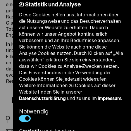
2) Statistik und Analyse
einer Täuschung glaubt seine Frau Elisabeth, Dracul sei
gefallen. Sie nimmt sich das Leben. In einem Anfall von
Diese Cookies helfen uns, Informationen über
Raserei sagt sich Dracul von seinem christlichen
die Nutzungsweise und das Besucherverhalten
Glauben los und schwört auf Rache. Er wird zum Un-
auf unserer Website zu erhalten. Dadurch
Toten verdammt. Jahrhunderte später erkennt er in der
können wir unser Angebot kontinuierlich
Engländerin Mina das Ebenbild seiner Frau.
verbessern und an Ihre Bedürfnisse anpassen.
In Kilars Komposition zu seinem Hollywood-Debut
Sie können die Website auch ohne diese
findet sich auch eine Hommage an die Traditionen der
Analyse Cookies nutzen. Durch Klicken auf „Alle
Filmmusik. Die Liebesgeschichte zwischen Dracula
auswählen“ erklären Sie sich einverstanden,
und Mina wird von einem „Orchesterthema begleitet,
dass wir Cookies zu Analyse-Zwecken setzen.
das die Filmkompositionen von Miklos Rozsa
Das Einverständnis in die Verwendung der
evoziere“, so Jonathan Rosenbaum 1992 im
Chicago
Cookies können Sie jederzeit widerrufen.
Reader
. (sa)
Weitere Informationen zu Cookies auf dieser
Website finden Sie in unserer
Datenschutzerklärung
und zu uns im
Impressum
.
Bram Stoker's Dracula
Notwendig
USA 1992