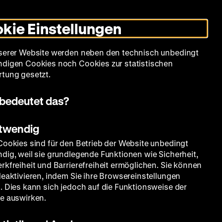
Leichte
Gebärdensprache
Suche
Heute +
Deutsch
Englisch
DHM
Dunklen
De
En
Sprache
Modus
kie Einstellungen
umschalten
Spielplan
Filmreihen
Über uns
serer Website werden neben den technisch unbedingt
digen Cookies noch Cookies zur statistischen
tung gesetzt.
bedeutet das?
otwendig
Cookies sind für den Betrieb der Website unbedingt
dig, weil sie grundlegende Funktionen wie Sicherheit,
rkfreiheit und Barrierefreiheit ermöglichen. Sie können
deaktivieren, indem Sie ihre Browsereinstellungen
. Dies kann sich jedoch auf die Funktionsweise der
e auswirken.