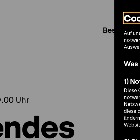
Coo
Besuch
Auf un
notwen
Auswer
Was 
1) N
Diese 
notwen
9.00 Uhr
Netzwe
endes
diese 
ändern
Websit