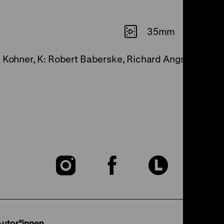
35mm
 Kohner, K: Robert Baberske, Richard Angst, D: Willi
Zu
Zu
Zu
unserer
unserer
unser
Instagram
Facebook
Lette
Autor*innen