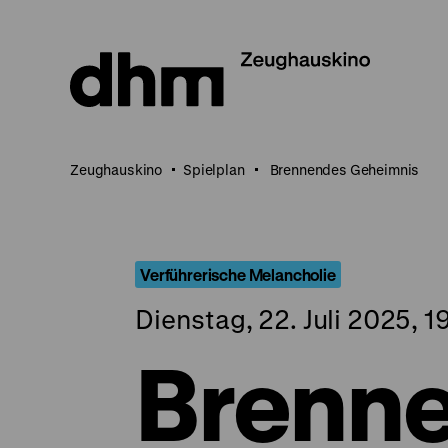
Direkt
zum
Seiteninhalt
springen
Zeughauskino
Spielplan
Brennendes Geheimnis
Verführerische Melancholie
Dienstag, 22. Juli 2025, 1
Brenn