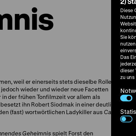
2) St
mnis
Diese 
Nutzun
Websit
kontin
Sie kö
nutzen.
einver
Das Ei
jederz
dieser
zu uns
men, weil er einerseits stets dieselbe Rolle zu
s jedoch wieder und wieder neue Facetten
Notw
 der frühen Tonfilmzeit vor allem als
 besetzt ihn Robert Siodmak in einer deutlich
Stati
den (fast) wortwörtlichen Ladykiller aus
Café
nnendes Geheimnis
spielt Forst den