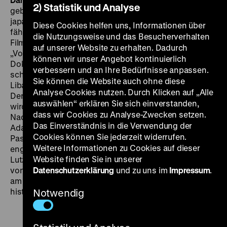
2) Statistik und Analyse
geborene Masao Adachi ist einer der bekanntesten
japanischen Drehbuchautoren und Regisseure. 1971
Diese Cookies helfen uns, Informationen über
fährt er mit seinem Kollegen Koji Wakamatsu vom
die Nutzungsweise und das Besucherverhalten
Filmfestival in Cannes in den Libanon und dreht für die
auf unserer Website zu erhalten. Dadurch
„Volksfront zur Befreiung Palästinas“ (PFLP) einen
können wir unser Angebot kontinuierlich
Dokumentar- und Propagandafilm. Drei Jahre später
verbessern und an Ihre Bedürfnisse anpassen.
schließt sich Adachi der von Fusako Shigenobu im
Sie können die Website auch ohne diese
Libanon gegründeten „Japanischen Roten Armee“ an.
Analyse Cookies nutzen. Durch Klicken auf „Alle
Der Regisseur von Experimental- und Pink-Eiga-Filmen
auswählen“ erklären Sie sich einverstanden,
wird vom politischen Filmemacher zum Guerillero.
dass wir Cookies zu Analyse-Zwecken setzen.
Nach dreiundzwanzig Jahren in der Illegalität wird
Das Einverständnis in die Verwendung der
Adachi verhaftet, vor Gericht gestellt und wegen eines
Cookies können Sie jederzeit widerrufen.
Passvergehens verurteilt. Heute lebt er in Tokyo und
Weitere Informationen zu Cookies auf dieser
engagiert sich gegen die japanische Atomindustrie.
Website finden Sie in unserer
Lutz Dammbeck spricht mit ihm über das Verhältnis
von Kunst, Revolution und Terrorismus – und wartet
Datenschutzerklärung
und zu uns im
Impressum
.
am Ende des Gesprächs mit einem überraschenden
historischen Dokument auf. (ld)
Notwendig