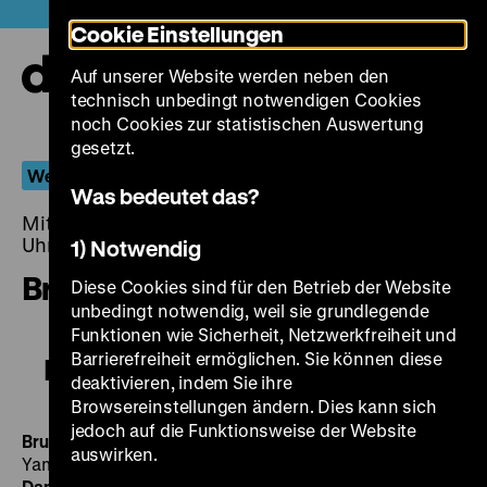
Direkt
Heute +
Cookie Einstellungen
zum
Seiteninhalt
Auf unserer Website werden neben den
springen
Navi
technisch unbedingt notwendigen Cookies
auf-
und
noch Cookies zur statistischen Auswertung
zuk
gesetzt.
Werkschau Lutz Dammbeck
Was bedeutet das?
Mittwoch, 14. November 2018, 20.00 - 00.00
Uhr
1) Notwendig
Bruno & Bettina
Diese Cookies sind für den Betrieb der Website
unbedingt notwendig, weil sie grundlegende
Funktionen wie Sicherheit, Netzwerkfreiheit und
Barrierefreiheit ermöglichen. Sie können diese
Bruno & Bettina
deaktivieren, indem Sie ihre
Browsereinstellungen ändern. Dies kann sich
jedoch auf die Funktionsweise der Website
Bruno & Bettina
D 2018, R/B: Lutz Dammbeck, K: Yutaka
auswirken.
Yamazaki, 99‘
·
DCP
MI 14.11. um 20 Uhr
·
Zu Gast: Lutz
Dammbeck
·
Eröffnung der Werkschau
Der 1939