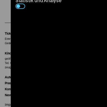
Statistik und Analyse
Zu
Zu
Zu
unserer
unserer
unserer
Instagram
Facebook
Letterboxd
Seite
Seite
Seite
Tickets
Eintritt 5 €
Geänderte Preise sind im Programm vermerkt.
Kinokasse
geöffnet 30 Minuten vor Beginn der ersten Vorstellung
Tel. + 49 30 20304-770
zeughauskino@dhm.de
Autor*innen
Presse
Kontakt
Newsletter
Impressum