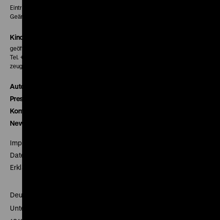
Eintritt 5 €
Geänderte Preise sind im Programm vermerkt.
Kinokasse
geöffnet 30 Minuten vor Beginn der ersten Vorstellung
Tel. + 49 30 20304-770
zeughauskino@dhm.de
Autor*innen
Presse
Kontakt
Newsletter
Impressum
Datenschutz
Erklärung digitale Barrierefreiheit
Deutsches Historisches Museum
Unter den Linden 2