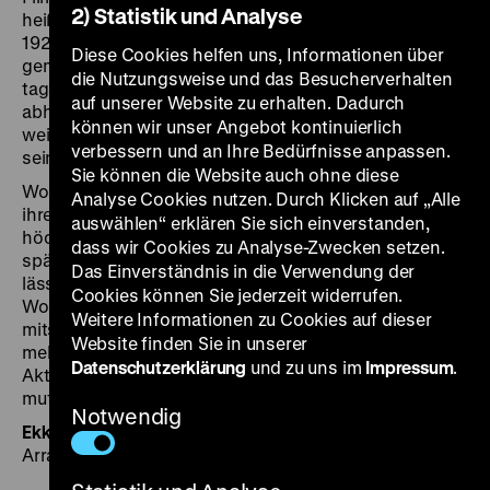
2) Statistik und Analyse
heiß her ging es zwischen den beiden wohl im Jahr
1927, während des Drehs zu ihrem ersten
Diese Cookies helfen uns, Informationen über
gemeinsamen Film. Forst spielt den Hallodri Ferdl, der
die Nutzungsweise und das Besucherverhalten
tagaus tagein in der Halbweltkaschemme Café Elektric
auf unserer Website zu erhalten. Dadurch
abhängt und alles um den Finger wickelt, was reich,
können wir unser Angebot kontinuierlich
weiblich und nicht bei drei auf den Bäumen ist. Zu
verbessern und an Ihre Bedürfnisse anpassen.
seinen Opfern zählt die naive Erni Göttlinger (Dietrich).
Sie können die Website auch ohne diese
Wo Dietrichs baldiger Durchbruch zum Superstar mit
Analyse Cookies nutzen. Durch Klicken auf „Alle
ihrem mondänen Marlene-Look in diesem Frühwerk
auswählen“ erklären Sie sich einverstanden,
höchstens zu erahnen ist, ist Forst in Gustav Ucickys
dass wir Cookies zu Analyse-Zwecken setzen.
spätem Stummfilm als eleganter, geradezu kriminell
Das Einverständnis in die Verwendung der
lässiger Tunichtgut bereits ganz in seinem Element.
Cookies können Sie jederzeit widerrufen.
Wobei in der Figur Ferdl eine sadistische Härte
Weitere Informationen zu Cookies auf dieser
mitschwingt, die in späteren Filmen weicheren,
Website finden Sie in unserer
melancholischen Charakterzügen weicht. Der letzte
Datenschutzerklärung
und zu uns im
Impressum
.
Akt des Films, in dem Forst gar zum Messerstecher
mutiert, ist leider verschollen. (lf)
Notwendig
Ekkehard Wölk
ist Jazz- und Stummfilmpianist,
Arrangeur und Komponist.