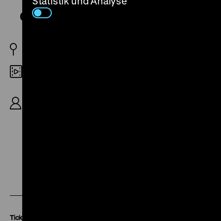
Statistik und Analyse
Café Elektric
AT 1927
DCP
R: Gustav Ucicky, B: Jacques Bachrach, K: Hans
Androschin, D: Willi Forst, Marlene Dietrich, Fritz
Alberti, Igo Sym, 91’
Zu
Zu
Zu
unserer
unserer
unserer
Instagram
Facebook
Letterboxd
Seite
Seite
Seite
Tickets