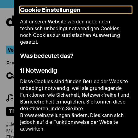
Direkt
Heute +
Cookie Einstellungen
zum
Seiteninhalt
Auf unserer Website werden neben den
springen
Navi
technisch unbedingt notwendigen Cookies
auf-
und
noch Cookies zur statistischen Auswertung
zuk
gesetzt.
Verführerische Melancholie
Was bedeutet das?
Freitag, 08. August 2025, 19.00 Uhr
1) Notwendig
Café Elektric
Diese Cookies sind für den Betrieb der Website
unbedingt notwendig, weil sie grundlegende
Funktionen wie Sicherheit, Netzwerkfreiheit und
Am Klavier: Ekkehard Wölk
Barrierefreiheit ermöglichen. Sie können diese
deaktivieren, indem Sie ihre
Tickets
Browsereinstellungen ändern. Dies kann sich
jedoch auf die Funktionsweise der Website
„Liebestoll und unzertrennlich” waren Willi Forst und
auswirken.
Marlene Dietrich zumindest eine Weile lang, weiß der
Filmhistoriker Viktor Rotthaler zu berichten. Besonders