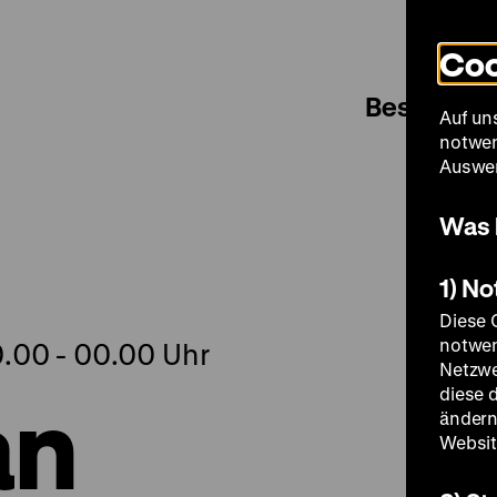
Coo
Besuch
Auf un
notwen
Auswer
Was 
1) N
Diese 
notwen
0.00 - 00.00 Uhr
Netzwe
an
diese 
ändern
Websit