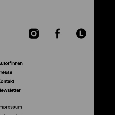
Zu
Zu
Zu
unserer
unserer
unser
Instagram
Facebook
Lette
Autor*innen
Seite
Seite
Seite
Presse
Kontakt
Newsletter
Impressum