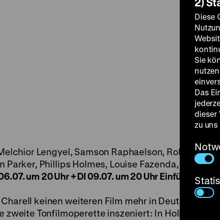
2) St
Diese 
Nutzun
Websit
kontin
Sie kö
nutzen.
einver
Das Ei
jederz
dieser
zu uns
Notw
B: Melchior Lengyel, Samson Raphaelson, Robert Lie
n Parker, Phillips Holmes, Louise Fazenda, Eugene P
06.07. um 20 Uhr + DI 09.07. um 20 Uhr Einführung am
Stati
 Charell keinen weiteren Film mehr in Deutschland
e zweite Tonfilmoperette inszeniert: In Hollywood, w