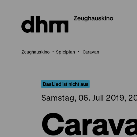
Direkt
zum
Seiteninhalt
springen
Zeughauskino
Spielplan
Caravan
Das Lied ist nicht aus
Samstag, 06. Juli 2019, 2
Carav