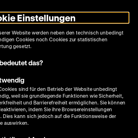
Leichte
Gebärdensprache
Suche
Heute +
Deutsch
Englisch
DHM
Dunklen
De
En
Sprache
Modus
kie Einstellungen
umschalten
Spielplan
Filmreihen
Über uns
serer Website werden neben den technisch unbedingt
digen Cookies noch Cookies zur statistischen
tung gesetzt.
bedeutet das?
otwendig
Cookies sind für den Betrieb der Website unbedingt
dig, weil sie grundlegende Funktionen wie Sicherheit,
rkfreiheit und Barrierefreiheit ermöglichen. Sie können
deaktivieren, indem Sie ihre Browsereinstellungen
. Dies kann sich jedoch auf die Funktionsweise der
e auswirken.