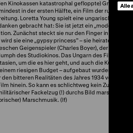
den Kinokassen katastrophal gefloppte) Großprodu
Alle
umindest in der ersten Hälfte, ein Film der ruhelosen
itung. Loretta Young spielt eine ungarische Prinzes
nken gebracht hat: Sie ist jetzt ein „modern girl” u
ition. Zunächst steckt sie nur den Finger in den
rd sie eine „gypsy princess” – sie heiratet, halb a
feschen Geigenspieler (Charles Boyer), der vor ihre
Triumph des Studiokinos. Das Ungarn des Films ist re
tasien, um die es hier geht, und auch die Kulissen, di
 einem riesigen Budget – aufgebaut wurden, sind ke
 den bitteren Realitäten des Jahres 1934 verschanzt
ilm hinein. So kann es schlichtweg kein Zufall sein, 
militärischer Fackelzug (!) durchs Bild marschiert, b
rischer) Marschmusik. (lf)