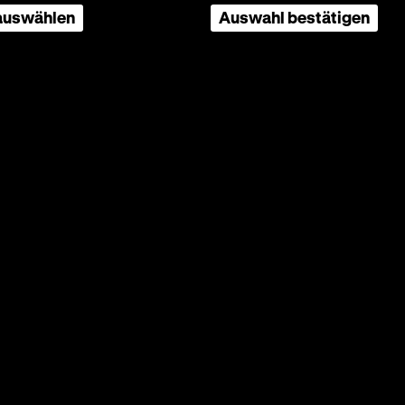
ktion
 auswählen
Auswahl bestätigen
sin, die
nd hält
us
m
ine
e hier –
ine
. Diese
dass in
egleitet