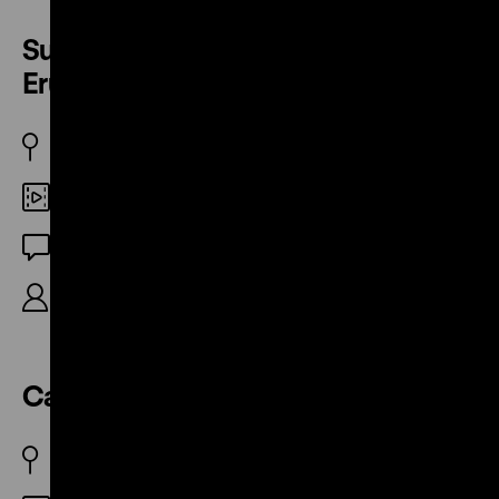
Supervixens / Supervixens –
Eruption (Trailer)
USA 1975
35mm
DF
R: Russ Meyer, 3‘
Cattorna – verbotene Zärtlichkeiten
SE 1965