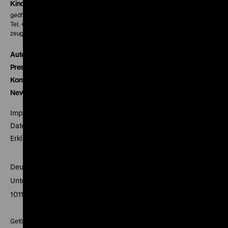
Kinokasse
geöffnet 30 Minuten vor Beginn der ersten Vorstellung
Tel. + 49 30 20304-770
zeughauskino@dhm.de
Autor*innen
Presse
Kontakt
Newsletter
Impressum
Datenschutz
Erklärung digitale Barrierefreiheit
Deutsches Historisches Museum
Unter den Linden 2
10117 Berlin
Gefördert mit Mitteln des Beauftragten der Bundesregierung für