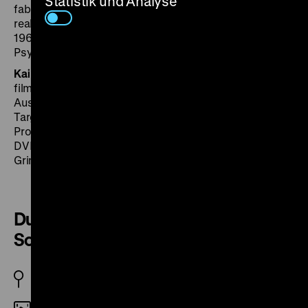
Statistik und Analyse
fabelhaftes Sortiment ordinärer Typen auf vollkommen
realistischer Basis agieren“, so Elvira Reitze im August
1967 in
Der Abend
. Ihr Fazit: „Seriöses Igitt-Stück, mit
Psychologie verfeinert!“ (ps)
Kai Nowak
sammelt seit seiner Jugend Filme und
filmbezogene Materialien wie Prospekte, Plakate und
Aushangfotos. Mit seiner Kreuzberger Firma Media
Target Distribution hat er sich spezialisiert auf die
Produktion und den Vertrieb hochwertiger Blu-ray- und
DVD-Editionen, unter anderem von Eastern, Gialli und
Grindhouse-Filmen.
Du hou mi shi / Kung Fu-Brigade
Schwarzer Panther (Trailer)
HK 1976