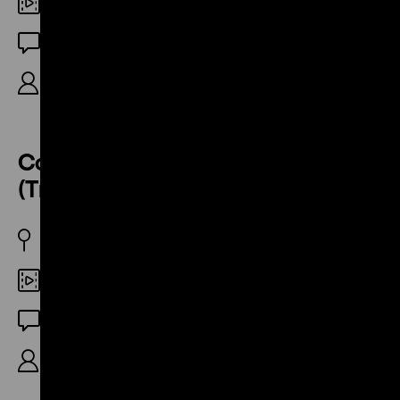
35mm
DF
R: Chung Sun, 3‘
Coffy / Coffy – Die Raubkatze
(Trailer)
USA 1973
35mm
DF
R: Jack Hill, 3‘