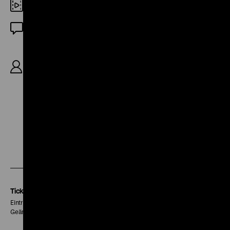
35mm
DF
R: Henning Carlsen, B: Walentin Chorell, M:
Krzysztof T. Komeda, D: Eva Dahlbeck, Gio Petré,
Monica Nielsen, Lena Granhagen, Hjördis
Petterson, 91‘
Zu
Zu
Zu
unserer
unserer
unserer
Instagram
Facebook
Letterboxd
Seite
Seite
Seite
Tickets
Eintritt 5 €
Geänderte Preise sind im Programm vermerkt.