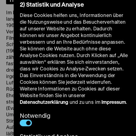
2) Statistik und Analyse
Im Kino der Nachkriegszeit waren sexuelle Themen
Diese Cookies helfen uns, Informationen über
lange tabu. Dass sich das in der Bundesrepublik der
die Nutzungsweise und das Besucherverhalten
1960er Jahre änderte und liberale Ansichten
auf unserer Website zu erhalten. Dadurch
Verbreitung fanden, ist auch mehreren schwedischen
können wir unser Angebot kontinuierlich
Filmen zu verdanken, darunter Ingmar Bergmans
Das
verbessern und an Ihre Bedürfnisse anpassen.
Schweigen
(
Tystnaden
, 1963) und Vilgot Sjömans
491
Sie können die Website auch ohne diese
(1963). Zu diesen skandalträchtigen „Schwedenfilmen“
Analyse Cookies nutzen. Durch Klicken auf „Alle
zählt auch
Cattorna – verbotene Zärtlichkeiten
. Die
auswählen“ erklären Sie sich einverstanden,
fast ausnahmslos mit Frauen besetzte Geschichte
dass wir Cookies zu Analyse-Zwecken setzen.
dreht sich um die Arbeiterinnen einer Großwäscherei,
Das Einverständnis in die Verwendung der
irgendwo in einem heißen Kellergeschoss, fern von
Cookies können Sie jederzeit widerrufen.
Luft und Licht. Man spricht über Sonderangebote und
Weitere Informationen zu Cookies auf dieser
Rückenschmerzen, den miesen Lohn, betrunkene
Ehemänner und den japanischen Film im Kino. Da
Website finden Sie in unserer
streut eine der Frauen das Gerücht, ihre Chefin Marta
Datenschutzerklärung
und zu uns im
Impressum
.
(Eva Dahlbeck) sei lesbisch und pflege privaten
Umgang mit einzelnen Arbeiterinnen. Sofort kippt die
Notwendig
Stimmung. Hass und Ablehnung schlagen der
Außenseiterin Marta entgegen. „Der Däne Carlsen (…)
läßt – neben Eva Dahlbeck in der Hauptrolle – ein