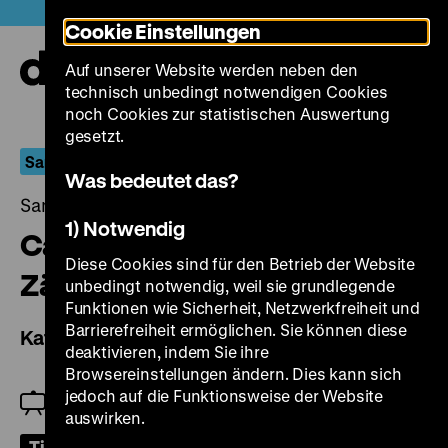
Direkt
Heute +
Cookie Einstellungen
zum
Seiteninhalt
Auf unserer Website werden neben den
springen
Navi
technisch unbedingt notwendigen Cookies
auf-
und
noch Cookies zur statistischen Auswertung
zuk
gesetzt.
Sammelt Filme!
Was bedeutet das?
Samstag, 21. September 2024, 18.00 Uhr
1) Notwendig
Cattorna – verbotene
Diese Cookies sind für den Betrieb der Website
Zärtlichkeiten
unbedingt notwendig, weil sie grundlegende
Funktionen wie Sicherheit, Netzwerkfreiheit und
Barrierefreiheit ermöglichen. Sie können diese
Kattorna
deaktivieren, indem Sie ihre
Browsereinstellungen ändern. Dies kann sich
jedoch auf die Funktionsweise der Website
Zu Gast: Kai Nowak
auswirken.
Tickets