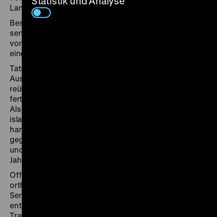
Statistik und Analyse
Land zusammengebracht.
Besonders bemerkenswert ist dabei das
senegalesische Programm, in dem die beiden Werke
vom selben Regisseur stammen, Ousmane Sembène,
einer der zentralen Protagonisten des Dritten Kinos.
Tatsächlich datieren die beiden Sembène-Arbeiten der
Auswahl allerdings nicht ganz auf dasselbe Jahr.
Xala
reüssierte 1975 im Kino,
Ceddo
wurde 1976
fertiggestellt und dann direkt von der Zensur kassiert.
Als Grund für das Verbot wird häufig die ungeschützt
islamkritische Haltung des Films vermutet:
Ceddo
handelt vom Widerstand der titelgebenden Gruppe
gegen den Untergang ihrer traditionellen Lebensweise
und muslimische Einflussnahme am Ende des 17.
Jahrhunderts.
Offiziell wurden allerdings kulturell aufgeladene
orthographische Spitzfindigkeiten ins Feld geführt.
Sembène insistierte darauf, dass der Titel
entsprechend einer von ihm mitentwickelten Wolof-
Transkription mit zwei Ds geschrieben wird, die