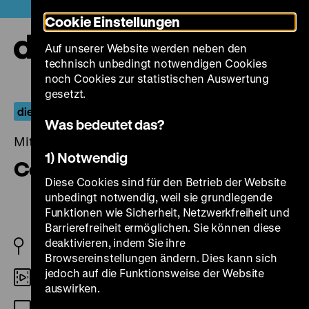
Direkt
Heute +
Cookie Einstellungen
zum
Seiteninhalt
Auf unserer Website werden neben den
springen
Navi
technisch unbedingt notwendigen Cookies
auf-
und
noch Cookies zur statistischen Auswertung
zuk
gesetzt.
die documenta und der film
Was bedeutet das?
Mittwoch, 15. Dezember 2021, 20.00 Uhr
1) Notwendig
Ceddo
Diese Cookies sind für den Betrieb der Website
unbedingt notwendig, weil sie grundlegende
Funktionen wie Sicherheit, Netzwerkfreiheit und
Barrierefreiheit ermöglichen. Sie können diese
deaktivieren, indem Sie ihre
SEN 1976
Browsereinstellungen ändern. Dies kann sich
jedoch auf die Funktionsweise der Website
35mm
auswirken.
OmU