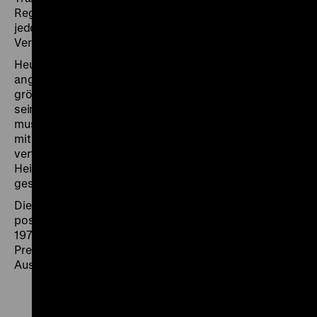
Regierung unter Präsident Léopold Senghor lehnte
jedoch gemäß des von ihr gesprochenen Sereres die
Verwendung doppelter Konsonanten strikt ab.
Heute scheint der im zeitgenössischen Polit-Milieu
angesiedelte
Xala
aus Autoritätensicht fast das
größere Gegenlektürerisiko zu bergen. Nachdem er
seine dritte Frau geheiratet hat, sieht sich ein
muslimischer Geschäftsmann und Regierungsminister
mit Erektionsstörungen konfrontiert und vermutet,
verflucht worden zu sein. Während er verzweifelt nach
Heilung sucht, erodiert allmählich sein
gesellschaftlich-finanzieller Status.
Die Satire über Impotenz und Verkommenheit der
postkolonialen senegalesischen Bourgeoisie hatte
1975 auf dem Internationalen Filmfest Moskau
Premiere und kam schon ein Jahr später mit einer ARD-
Ausstrahlung ins deutsche Fernsehen. (chl)