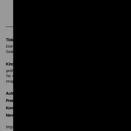
Zu
Zu
Zu
unserer
unserer
unserer
Instagram
Facebook
Letterboxd
Seite
Seite
Seite
Tickets
Eintritt 5 €
Geänderte Preise sind im Programm vermerkt.
Kinokasse
geöffnet 30 Minuten vor Beginn der ersten Vorstellung
Tel. + 49 30 20304-770
zeughauskino@dhm.de
Autor*innen
Presse
Kontakt
Newsletter
Impressum