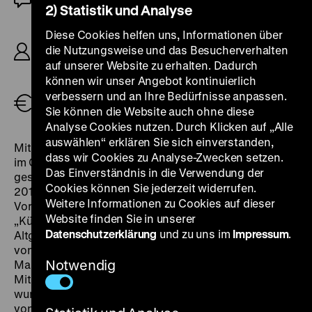
2) Statistik und Analyse
R/B: Ousmane Sembène, D: Tabata Ndiaye,
Diese Cookies helfen uns, Informationen über
Alioune Fall, Moustapha Yade, K: Georges
die Nutzungsweise und das Besucherverhalten
Caristan, D: Tabata Ndiaye, Alioune Fall,
auf unserer Website zu erhalten. Dadurch
Moustapha Yade, 116’
können wir unser Angebot kontinuierlich
verbessern und an Ihre Bedürfnisse anpassen.
Tickets
Sie können die Website auch ohne diese
Analyse Cookies nutzen. Durch Klicken auf „Alle
auswählen“ erklären Sie sich einverstanden,
Mit zwei ausführlichen Reihen, die dreieinhalb Monate
dass wir Cookies zu Analyse-Zwecken setzen.
im Gloria Theater und in den Bali Kinos gastierten,
Das Einverständnis in die Verwendung der
gestaltete sich das Kinoprogramm der 13. documenta
Cookies können Sie jederzeit widerrufen.
2012 ähnlich üppig wie im Rahmen der 2007er-
Weitere Informationen zu Cookies auf dieser
Vorgängeredition. Die etwas formlos betitelte Sektion
Website finden Sie in unserer
„Künstler und Filmemacher“ präsentierte neben
Datenschutzerklärung
und zu uns im
Impressum
.
Altgediegenem wie Kluge und Straub auch Arbeiten
von etwa Albert Serra, Anand Partwadhan und Raya
Notwendig
Martin, die teilweise als Deutschlandpremieren liefen.
Mit der Auswahl „Verbotenes und populäres Kino“
wurden in Double Features je ein erfolgreicher und ein
von Zensur betroffener Film aus dem selben Jahr und