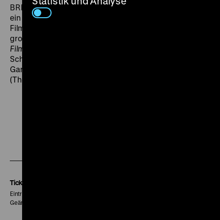
Statistik und Analyse
BRD-Kino kennt sie ihresgleichen nicht. „Man muss
ein bisschen Geduld haben, aber dann entwickelt der
Film einen unglaublichen Charme und ein Gefühl von
großer innerer Freiheit." (Werner Sudendorf,
New
Filmkritik
, 2012). „Eigentlich, denkt man sich beim
Schauen, sollte jeder ein großes Haus, einen wilden
Garten, verschrobene Hobbys und Freizeit haben."
(Thomas Groh,
Perlentaucher
, 2013). (thg)
Zu
Zu
Zu
unserer
unserer
unserer
Instagram
Facebook
Letterboxd
Seite
Seite
Seite
Tickets
Eintritt 5 €
Geänderte Preise sind im Programm vermerkt.