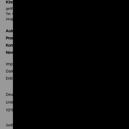
Kinokasse
geöffnet 30 Minuten vor Beginn der ersten Vorstellung
Tel. + 49 30 20304-770
zeughauskino@dhm.de
Autor*innen
Presse
Kontakt
Newsletter
Impressum
Datenschutz
Erklärung digitale Barrierefreiheit
Deutsches Historisches Museum
Unter den Linden 2
10117 Berlin
Gefördert mit Mitteln des Beauftragten der Bundesregierung für