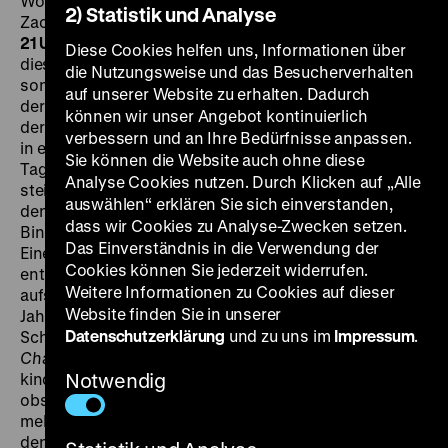
Wolfgang Neuss, Peter Schlesinger, Erika Skrotzki, Rolf
2) Statistik und Analyse
Zacher, 94'
·
35 mm
MI 18.05. um 20 Uhr + FR 20.05. um
21 Uhr
Der Leistungsverweigerer und Faulenzer ist
Diese Cookies helfen uns, Informationen über
diesmal kein Lehre-Abbrecher und Bummelstudent,
die Nutzungsweise und das Besucherverhalten
sondern ein um seine Fabriken gebrachter Kapitalist,
auf unserer Website zu erhalten. Dadurch
der letzte Spross einer einstigen Industriellenfamilie,
können wir unser Angebot kontinuierlich
der als historische Endmoräne der einstigen Dynastie
verbessern und an Ihre Bedürfnisse anpassen.
in einer mit Tinnef liebevoll ausstaffierten Villa in den
Sie können die Website auch ohne diese
Tag hinein lebt, ohne je aus seinem Morgenmantel zu
Analyse Cookies nutzen. Durch Klicken auf „Alle
steigen. Dabei dreht er kurze Filmbotschaften, in
auswählen“ erklären Sie sich einverstanden,
denen er allerlei Lebensphilosophien und
dass wir Cookies zu Analyse-Zwecken setzen.
Binsenweisheiten für die Nachwelt zum Besten gibt.
Das Einverständnis in die Verwendung der
Eine Texttafel zu Beginn gibt vor, dass das so
Cookies können Sie jederzeit widerrufen.
entstandene Material Archäologen der Zukunft
Weitere Informationen zu Cookies auf dieser
aufschlussreiche Erkenntnisse über das Leben im 20.
Website finden Sie in unserer
Jahrhundert gestattet. Mit überschaubaren Mitteln in
Datenschutzerklärung
und zu uns im
Impressum
.
Schamonis eigenem Haus im Grunewald umgesetzt, ist
Chapeau Claque
eine mit großzügiger Lässigkeit und
kindlicher Freude am Sammeln und Ausstellen
Notwendig
obskurer Fundstücke realisierte, von einem sanft
melancholischen Grundton getragene Komödie über
den Rückzug aus dem Lauf der Geschichte. Im übrigen