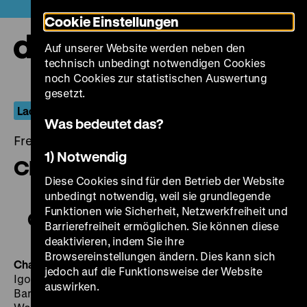
Direkt
Heute +
Cookie Einstellungen
zum
Seiteninhalt
Auf unserer Website werden neben den
springen
Navi
technisch unbedingt notwendigen Cookies
auf-
und
noch Cookies zur statistischen Auswertung
zuk
gesetzt.
Lachende Erben: Komödie der Gammler
Was bedeutet das?
Freitag, 20. Mai 2016, 20.00 - 00.00 Uhr
1) Notwendig
Chapeau Claque
Diese Cookies sind für den Betrieb der Website
unbedingt notwendig, weil sie grundlegende
Funktionen wie Sicherheit, Netzwerkfreiheit und
Chapeau Claque
Barrierefreiheit ermöglichen. Sie können diese
deaktivieren, indem Sie ihre
Browsereinstellungen ändern. Dies kann sich
Chapeau Claque
BRD 1974, R/B: Ulrich Schamoni, K:
jedoch auf die Funktionsweise der Website
Igor Luther, D: Ulrich Schamoni, Anna Henkel, Jürgen
auswirken.
Barz, Peter Ehlebracht, Karl Dall, Ingo Insterburg,