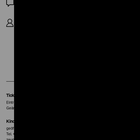
OF
R/B: Preston Sturges, K: Victor Milner, D: Dick
Powell, Ellen Drew, Raymond Walburn, William
Demarest, Alexander Carr, 67'
Zu
Zu
Zu
unserer
unserer
unserer
Instagram
Facebook
Letterboxd
Seite
Seite
Seite
Tickets
Eintritt 5 €
Geänderte Preise sind im Programm vermerkt.
Kinokasse
geöffnet 30 Minuten vor Beginn der ersten Vorstellung
Tel. + 49 30 20304-770
zeughauskino@dhm.de