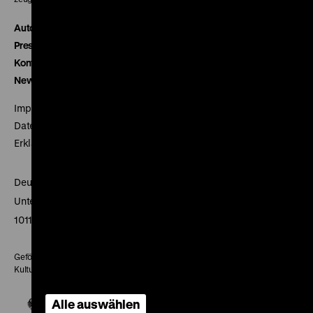
Autor*innen
Presse
Kontakt
Newsletter
Impressum
Datenschutz
Erklärung digitale Barrierefreiheit
Deutsches Historisches Museum
Unter den Linden 2
10117 Berlin
Gefördert mit Mitteln des Beauftragten der Bundesregierung für
Kultur und Medien
Alle auswählen