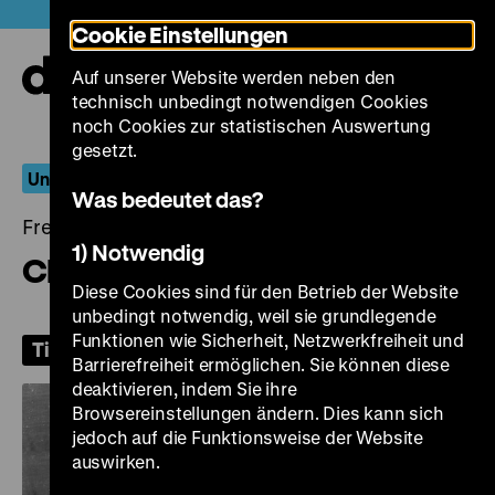
Direkt
Heute +
Cookie Einstellungen
zum
Seiteninhalt
Auf unserer Website werden neben den
springen
Navi
technisch unbedingt notwendigen Cookies
auf-
und
noch Cookies zur statistischen Auswertung
zuk
gesetzt.
Unfaithfully Yours
Was bedeutet das?
Freitag, 20. März 2026, 20.00 Uhr
1) Notwendig
Christmas in July
Diese Cookies sind für den Betrieb der Website
unbedingt notwendig, weil sie grundlegende
Funktionen wie Sicherheit, Netzwerkfreiheit und
Tickets
Barrierefreiheit ermöglichen. Sie können diese
deaktivieren, indem Sie ihre
Browsereinstellungen ändern. Dies kann sich
jedoch auf die Funktionsweise der Website
auswirken.