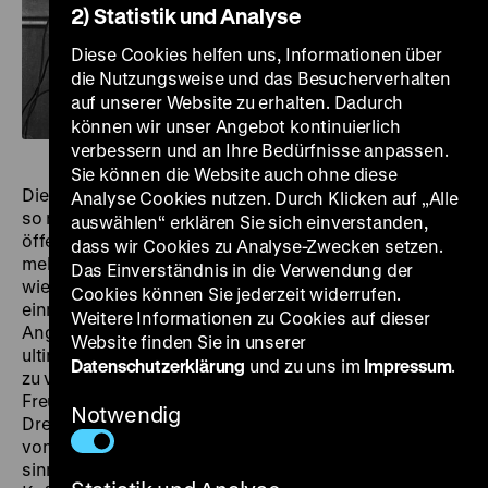
2) Statistik und Analyse
Diese Cookies helfen uns, Informationen über
die Nutzungsweise und das Besucherverhalten
auf unserer Website zu erhalten. Dadurch
können wir unser Angebot kontinuierlich
verbessern und an Ihre Bedürfnisse anpassen.
Sie können die Website auch ohne diese
Die Geschichte vom Einfaltspinsel, der, ohne dass er
Analyse Cookies nutzen. Durch Klicken auf „Alle
so recht weiß, wie ihm geschieht, zum Zentrum
auswählen“ erklären Sie sich einverstanden,
öffentlicher Aufregung wird, hat Preston Sturges
dass wir Cookies zu Analyse-Zwecken setzen.
mehrmals erzählt, aber nie so konzentriert und effektiv
Das Einverständnis in die Verwendung der
wie in seinem Zweitwerk
Christmas in July
. Gerade
Cookies können Sie jederzeit widerrufen.
einmal eine gute Stunde braucht er, um den kleinen
Weitere Informationen zu Cookies auf dieser
Angestellten Jimmy MacDonald (Dick Powell) in einen
Website finden Sie in unserer
ultimativen Glücksritter der kapitalistischen Moderne
Datenschutzerklärung
und zu uns im
Impressum
.
zu verwandeln. Eben sitzt Jimmy noch mit seiner
Freundin Betty (wunderbar überschwänglich: Ellen
Notwendig
Drew) über den Dächern der Großstadt und träumt
vom großen Durchbruch, den ihm ein – einigermaßen
sinnbefreiter – selbsterdachter Werbespruch für eine