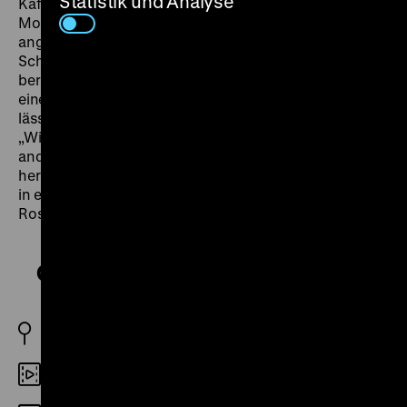
Statistik und Analyse
Kaffeemarke ermöglichen soll; und im nächsten
Moment scheint er bereits am Ziel seiner Träume
angelangt zu sein. Nur, dass der vermeintliche
Schicksalsmoment auf einem bloßen Missverständnis
beruht. In typischer Sturges-Manier gewinnt es nun
eine Eigendynamik, die keinen Stein auf dem anderen
lässt. Kapitalismus als Karneval, und alle machen mit!
„Wie immer bei Sturges sind die Nebendarsteller (unter
anderem William Demarest und Raymond Walborn)
hervorragend, und er dirigiert sie wie die Instrumente
in einem Konzert der Verrücktheiten.“ (Jonathan
Rosenbaum) (lf)
Christmas in July
USA 1940
DCP