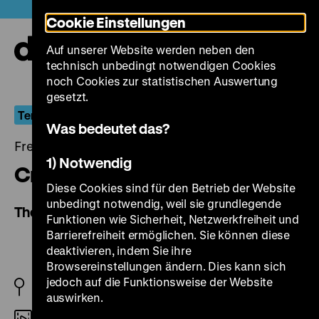
Direkt
Heute +
Cookie Einstellungen
zum
Seiteninhalt
Auf unserer Website werden neben den
springen
Navi
technisch unbedingt notwendigen Cookies
auf-
und
noch Cookies zur statistischen Auswertung
zuk
gesetzt.
Terrorismus im Westen
Was bedeutet das?
Freitag, 23. April 2004, 20.30 Uhr
1) Notwendig
Crying Game
Diese Cookies sind für den Betrieb der Website
unbedingt notwendig, weil sie grundlegende
The Crying Game
Funktionen wie Sicherheit, Netzwerkfreiheit und
Barrierefreiheit ermöglichen. Sie können diese
deaktivieren, indem Sie ihre
Browsereinstellungen ändern. Dies kann sich
jedoch auf die Funktionsweise der Website
GB 1992
auswirken.