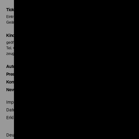
Instagram
Facebook
Letterboxd
Seite
Seite
Seite
Tickets
Eintritt 5 €
Geänderte Preise sind im Programm vermerkt.
Kinokasse
geöffnet 30 Minuten vor Beginn der ersten Vorstellung
Tel. + 49 30 20304-770
zeughauskino@dhm.de
Autor*innen
Presse
Kontakt
Newsletter
Impressum
Datenschutz
Erklärung digitale Barrierefreiheit
Deutsches Historisches Museum