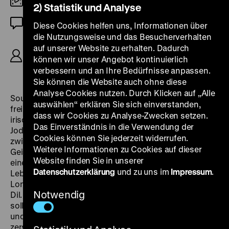
35mm
2) Statistik und Analyse
DF
Diese Cookies helfen uns, Informationen über
die Nutzungsweise und das Besucherverhalten
R: Neil Jordan, D: Forest Whitaker, Miranda
auf unserer Website zu erhalten. Dadurch
Richardson, Stephen Rea, Adrian Dunbar, Jaye
können wir unser Angebot kontinuierlich
Davidson, 105'
verbessern und an Ihre Bedürfnisse anpassen.
Sie können die Website auch ohne diese
Analyse Cookies nutzen. Durch Klicken auf „Alle
South Armagh, Irland.2004 um einen ihrer Mitkämpfer
auswählen“ erklären Sie sich einverstanden,
freipressen zu können, entführt die IRA auf einem
dass wir Cookies zu Analyse-Zwecken setzen.
irischen Jahrmarkt den farbigen britischen Soldaten
Das Einverständnis in die Verwendung der
Jody. Im Laufe der Gefangenschaft entwickelt sich
Cookies können Sie jederzeit widerrufen.
zwischen dem gutmütigen Jody und einem seiner
Weitere Informationen zu Cookies auf dieser
Geiselnehmer, Fergus, eine tiefer gehende Beziehung,
Website finden Sie in unserer
eine Art Freundschaft. Jody erzählt viel aus seinem
Datenschutzerklärung
und zu uns im
Impressum
.
Leben und zeigt Fergus ein Foto seines Mädchens in
London – der schönen, exotischen Nachtclubsängerin
Notwendig
Dil. Als die Erpressungsversuche der IRA fehlschlagen,
soll Fergus Jody erschießen, doch dieser kann flüchten
und läuft vor ein britisches Militärfahrzeug. Am Boden
zerstört und voller Schuldgefühle will Fergus Jodys