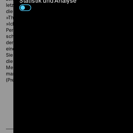
Statistik und Analyse
letzten Wunsch erfüllen und macht sich in London auf
die Suche nach Dil. Abends im Pub singt sie ihr Lied –
»The Crying Game«....
»Ich habe große Sorgfalt darauf verwendet, meine
Personen so real wie möglich zu machen. Ich bin nicht
schwarz, ich bin kein Soldat, ich bin auch kein Mitglied
der IRA«, sagt Neil Jordan. »Ich wollte die IRA nicht als
einen Haufen wahnsinniger Psychopathen darstellen.
Sie sind Menschen mit sehr festen Überzeugungen,
die manchmal Dinge tun, die von den meisten anderen
Menschen nicht akzeptiert werden können und
manchmal sogar auch nicht von ihnen selbst.«
(Presseheft)
Zu
Zu
Zu
unserer
unserer
unserer