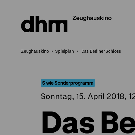
Direkt
zum
Seiteninhalt
springen
Zeughauskino
Spielplan
Das Berliner Schloss
S wie Sonderprogramm
Sonntag, 15. April 2018, 1
Das Be