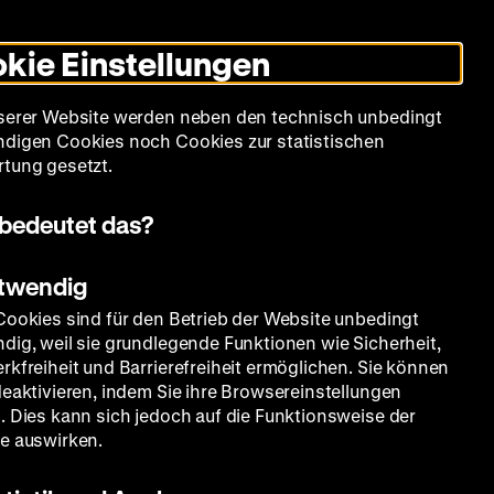
Leichte
Gebärdensprache
Suche
Heute +
Deutsch
Englisch
DHM
Dunklen
De
En
Sprache
Modus
kie Einstellungen
umschalten
Spielplan
Filmreihen
Über uns
serer Website werden neben den technisch unbedingt
digen Cookies noch Cookies zur statistischen
tung gesetzt.
bedeutet das?
otwendig
Cookies sind für den Betrieb der Website unbedingt
dig, weil sie grundlegende Funktionen wie Sicherheit,
rkfreiheit und Barrierefreiheit ermöglichen. Sie können
deaktivieren, indem Sie ihre Browsereinstellungen
. Dies kann sich jedoch auf die Funktionsweise der
e auswirken.