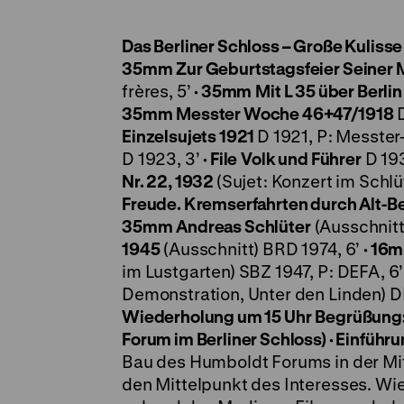
Das Berliner Schloss – Große Kulisse
35mm
Zur Geburtstagsfeier Seiner 
frères, 5’
· 35mm
Mit L 35 über Berl
35mm
Messter Woche 46+47/1918
D
Einzelsujets 1921
D 1921, P: Messter
D 1923, 3’
· File
Volk und Führer
D 193
Nr. 22, 1932
(Sujet: Konzert im Schl
Freude. Kremserfahrten durch Alt-Be
35mm
Andreas Schlüter
(Ausschnitt
1945
(Ausschnitt) BRD 1974, 6’
· 16
im Lustgarten) SBZ 1947, P: DEFA, 6
Demonstration, Unter den Linden) D
Wiederholung um 15 Uhr
Begrüßung:
Forum im Berliner Schloss) · Einführ
Bau des Humboldt Forums in der Mitt
den Mittelpunkt des Interesses. Wie