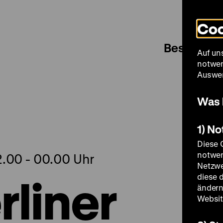
Coo
Besuch
Auf un
notwen
Auswer
Was 
1) N
Diese 
notwen
2.00 - 00.00 Uhr
Netzwe
rliner
diese 
ändern
Websit