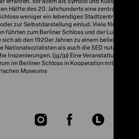
erfahren. Vor allem als Symbol und Kulisse politis
ten Hälfte des 20. Jahrhunderts eine zentrale Rolle.
chloss weniger ein lebendiges Stadtzentrum als ei
 oder zur Selbstdarstellung einlud. Viele filmische
 führten zum Berliner Schloss und der Lustgarten 
 sich ab den 1920er Jahren zu einem beliebten Ort f
Nationalsozialisten als auch die SED nutzten das 
che Inszenierungen. (jg/jp) Eine Veranstaltung des
rum im Berliner Schloss in Kooperation mit dem
orischen Museums
Zu
Zu
Zu
unserer
unserer
unser