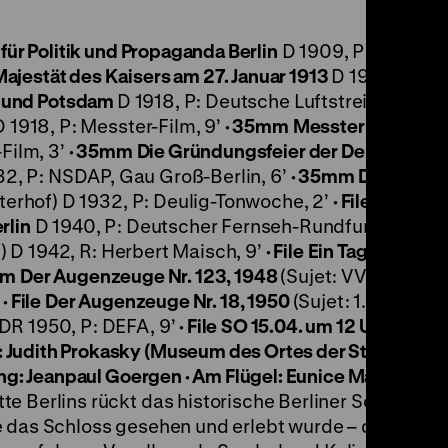
 für Politik und Propaganda
Berlin
D 1909, P: Pathé fr
Majestät des Kaisers am 27. Januar 1913
D 1913, P: Pa
in und Potsdam
D 1918, P: Deutsche Luftstreitkräfte, 
 1918, P: Messter-Film, 9’
·
35mm
Messter Woche
-Film, 3’
·
35mm
Die Gründungsfeier der Deutschen 
2, P: NSDAP, Gau Groß-Berlin, 6’
· 35mm
Deulig-T
üterhof) D 1932, P: Deulig-Tonwoche, 2’
· File
Kraft du
rlin
D 1940, P: Deutscher Fernseh-Rundfunk, Berlin,
) D 1942, R: Herbert Maisch, 9’
· File
Ein Tag im Juli. B
mm
Der Augenzeuge Nr. 123, 1948
(Sujet: VVN-Kund
’
· File
Der Augenzeuge Nr. 18, 1950
(Sujet: 1. Mai-
DR 1950, P: DEFA, 9’
· File
SO 15.04. um 12 Uhr
·
 Judith Prokasky (Museum des Ortes der Stiftung H
ung: Jeanpaul Goergen · Am Flügel: Eunice Martins
Mit
e Berlins rückt das historische Berliner Schloss wi
 das Schloss gesehen und erlebt wurde – das lässt 