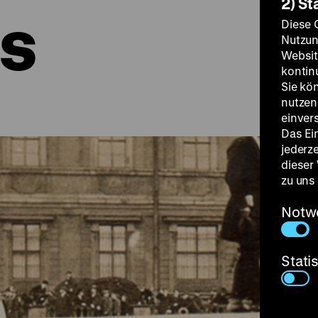
2) St
s
Diese 
Nutzun
Websit
kontin
Sie kö
nutzen.
einver
Das Ei
jederz
dieser
zu uns
Notw
Stati