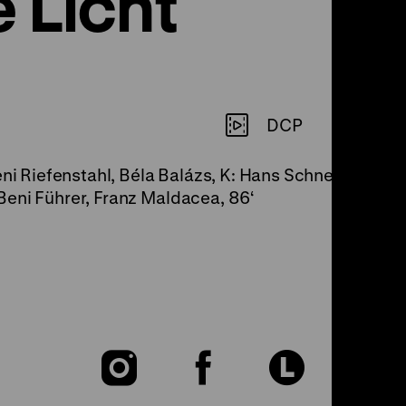
 Licht
DCP
Leni Riefenstahl, Béla Balázs, K: Hans Schneeberger
Beni Führer, Franz Maldacea, 86‘
Zu
Zu
Zu