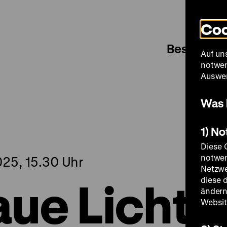
Coo
Besuch
Auf un
notwen
Auswer
Was 
1) N
Diese 
notwen
25, 15.30 Uhr
Netzwe
aue Licht
diese 
ändern
Websit