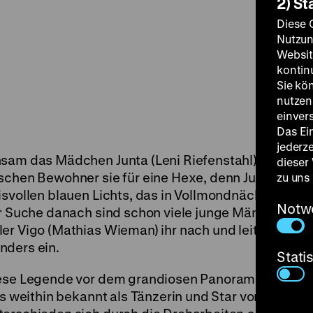
2) St
Diese 
Nutzun
Websit
kontin
Sie kö
nutzen.
einver
Das Ei
jederz
nsam das Mädchen Junta (Leni Riefenstahl).
dieser
ischen Bewohner sie für eine Hexe, denn Junta
zu uns
isvollen blauen Lichts, das in Vollmondnächten
Notw
er Suche danach sind schon viele junge Männer
er Vigo (Mathias Wieman) ihr nach und leitet
nders ein.
Stati
diese Legende vor dem grandiosen Panorama
ts weithin bekannt als Tänzerin und Star von