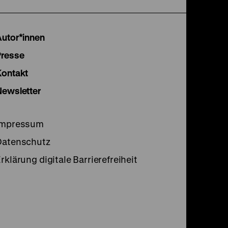
unserer
unserer
unser
Instagram
Facebook
Lette
Autor*innen
Seite
Seite
Seite
Presse
Kontakt
Newsletter
Impressum
Datenschutz
rklärung digitale Barrierefreiheit