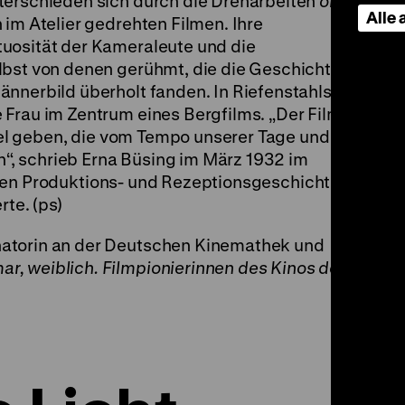
terschieden sich durch die Dreharbeiten
on
Alle
im Atelier gedrehten Filmen. Ihre
uosität der Kameraleute und die
lbst von denen gerühmt, die die Geschichten
ännerbild überholt fanden. In Riefenstahls
Frau im Zentrum eines Bergfilms. „Der Film ist
 viel geben, die vom Tempo unserer Tage und den
, schrieb Erna Büsing im März 1932 im
sen Produktions- und Rezeptionsgeschichte
rte. (ps)
atorin an der Deutschen Kinemathek und
r, weiblich. Filmpionierinnen des Kinos der