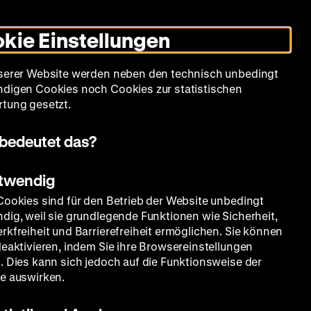
Leichte
Gebärdensprache
Suche
Heute +
Deutsch
Englisch
DHM
Dunklen
De
En
Sprache
Modus
kie Einstellungen
umschalten
Spielplan
Filmreihen
Über uns
serer Website werden neben den technisch unbedingt
digen Cookies noch Cookies zur statistischen
tung gesetzt.
bedeutet das?
otwendig
Cookies sind für den Betrieb der Website unbedingt
dig, weil sie grundlegende Funktionen wie Sicherheit,
rkfreiheit und Barrierefreiheit ermöglichen. Sie können
deaktivieren, indem Sie ihre Browsereinstellungen
. Dies kann sich jedoch auf die Funktionsweise der
e auswirken.