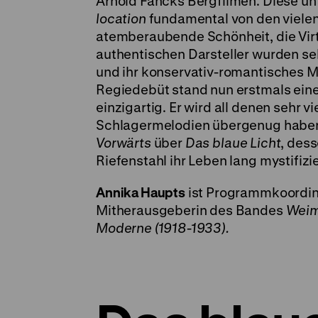
Arnold Fancks Bergfilmen. Diese un
location
fundamental von den vielen 
atemberaubende Schönheit, die Virt
authentischen Darsteller wurden se
und ihr konservativ-romantisches M
Regiedebüt stand nun erstmals eine 
einzigartig. Er wird all denen sehr
Schlagermelodien übergenug haben“
Vorwärts
über
Das blaue Licht
, des
Riefenstahl ihr Leben lang mystifizie
Annika Haupts
ist Programmkoordin
Mitherausgeberin des Bandes
Weima
Moderne (1918-1933).