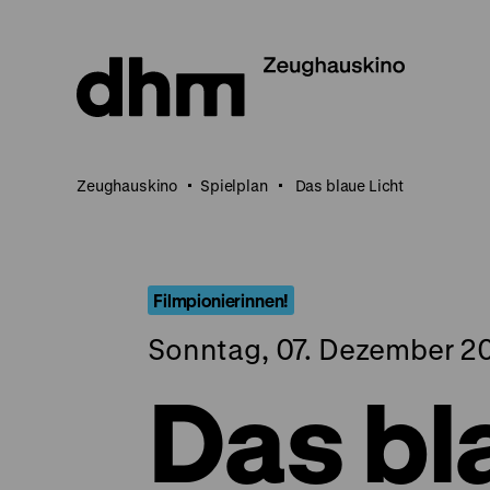
Direkt
zum
Seiteninhalt
springen
Zeughauskino
Spielplan
Das blaue Licht
Filmpionierinnen!
Sonntag, 07. Dezember 20
Das bl