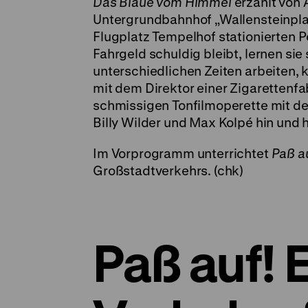
Das Blaue vom Himmel
erzählt von 
Untergrundbahnhof „Wallensteinplat
Flugplatz Tempelhof stationierten Pos
Fahrgeld schuldig bleibt, lernen sie
unterschiedlichen Zeiten arbeiten, 
mit dem Direktor einer Zigarettenfa
schmissigen Tonfilmoperette mit de
Billy Wilder und Max Kolpé hin und 
Im Vorprogramm unterrichtet
Paß a
Großstadtverkehrs. (chk)
Paß auf! E