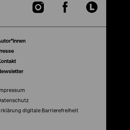
Zu
Zu
Zu
unserer
unserer
unser
Instagram
Facebook
Lette
Autor*innen
Seite
Seite
Seite
Presse
Kontakt
Newsletter
Impressum
Datenschutz
rklärung digitale Barrierefreiheit