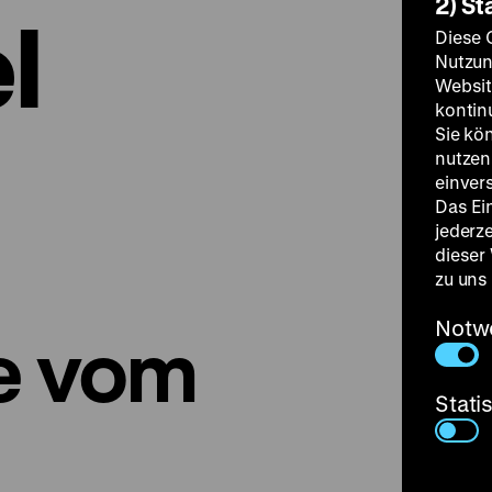
2) St
l
Diese 
Nutzun
Websit
kontin
Sie kö
nutzen.
einver
Das Ei
jederz
dieser
zu uns
Notw
e vom
Stati