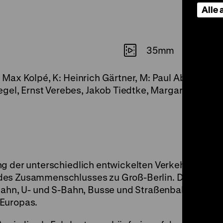
Alle
35mm
er, Max Kolpé, K: Heinrich Gärtner, M: Paul Abraham
gel, Ernst Verebes, Jakob Tiedtke, Margarete Kupfer
ng der unterschiedlich entwickelten Verkehrssyste
 des Zusammenschlusses zu Groß-Berlin. Der Pots
nbahn, U- und S-Bahn, Busse und Straßenbahnen kre
 Europas.