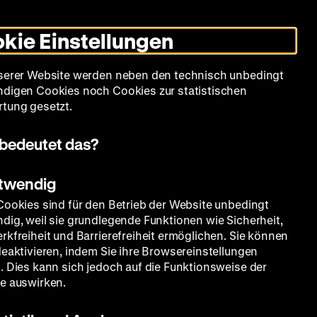
Leichte
Gebärdensprache
Suche
Heute +
Deutsch
Englisch
DHM
Dunklen
De
En
Sprache
Modus
kie Einstellungen
umschalten
Spielplan
Filmreihen
Über uns
serer Website werden neben den technisch unbedingt
digen Cookies noch Cookies zur statistischen
tung gesetzt.
bedeutet das?
otwendig
Cookies sind für den Betrieb der Website unbedingt
dig, weil sie grundlegende Funktionen wie Sicherheit,
rkfreiheit und Barrierefreiheit ermöglichen. Sie können
deaktivieren, indem Sie ihre Browsereinstellungen
. Dies kann sich jedoch auf die Funktionsweise der
e auswirken.