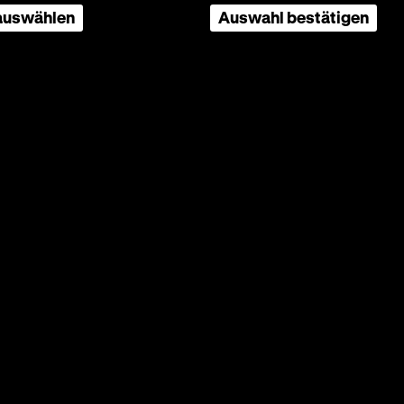
 auswählen
Auswahl bestätigen
, D: Marta Eggerth, Hermann Thimig,
, Hans Richter, 85'
me
damer
uzten,