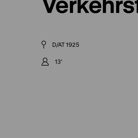
Verkehrs
D/AT 1925
13'