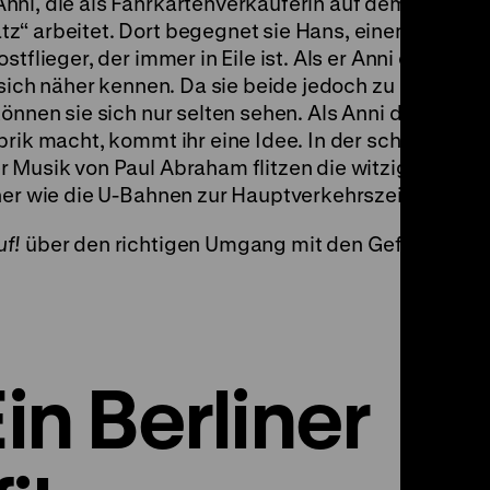
Anni, die als Fahrkartenverkäuferin auf dem
z“ arbeitet. Dort begegnet sie Hans, einem auf de
tflieger, der immer in Eile ist. Als er Anni einmal d
 sich näher kennen. Da sie beide jedoch zu
können sie sich nur selten sehen. Als Anni die Bekan
brik macht, kommt ihr eine Idee. In der schwungvoll
r Musik von Paul Abraham flitzen die witzigen Dial
her wie die U-Bahnen zur Hauptverkehrszeit.
uf!
über den richtigen Umgang mit den Gefahren de
in Berliner