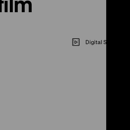
film
Digital SD