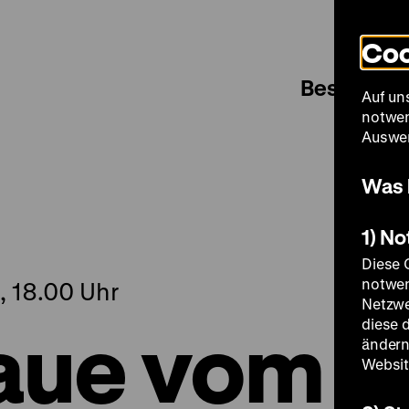
Coo
Besuch
Auf un
notwen
Auswer
Was 
1) N
Diese 
notwen
, 18.00 Uhr
Netzwe
aue vom
diese 
ändern
Websit