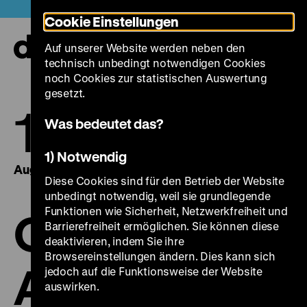
Direkt
Heute +
Cookie Einstellungen
zum
Seiteninhalt
Auf unserer Website werden neben den
springen
Navi
technisch unbedingt notwendigen Cookies
auf-
und
noch Cookies zur statistischen Auswertung
zuk
gesetzt.
15.
27.
Was bedeutet das?
1) Notwendig
August 2021
August 2021
Diese Cookies sind für den Betrieb der Website
unbedingt notwendig, weil sie grundlegende
Funktionen wie Sicherheit, Netzwerkfreiheit und
Chaos &
Barrierefreiheit ermöglichen. Sie können diese
deaktivieren, indem Sie ihre
Browsereinstellungen ändern. Dies kann sich
Aufbruch
jedoch auf die Funktionsweise der Website
auswirken.