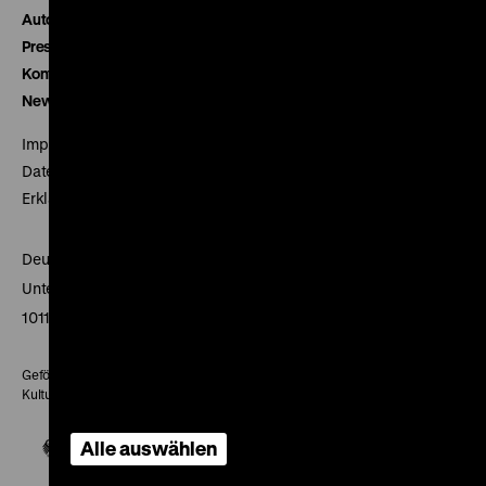
Autor*innen
Presse
Kontakt
Newsletter
Impressum
Datenschutz
Erklärung digitale Barrierefreiheit
Deutsches Historisches Museum
Unter den Linden 2
10117 Berlin
Gefördert mit Mitteln des Beauftragten der Bundesregierung für
Kultur und Medien
Alle auswählen