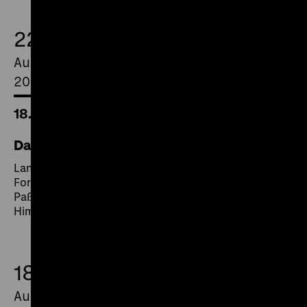
22.
August
2021
18.00 Uhr
Das Blaue vom Himmel
Land und Jahr: D/AT 1925
Format: Digital SD
Paß auf! Ein Berliner Verkehrsfilm / Das Blaue vom
Himmel
18.
August