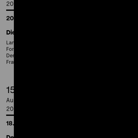
2021
20.00 Uhr
Die siebente Nacht
Land und Jahr: D 1925
Format: 35 mm
Der Spiel- und Sportplatz im neuen und alten Berlin /
Frauensport / Die siebente Nacht
15.
August
2021
18.00 Uhr
Der Teufelsreporter