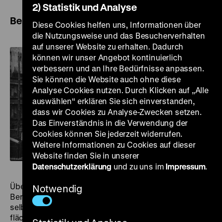
2) Statistik und Analyse
Berlin 1920|2020
Diese Cookies helfen uns, Informationen über
die Nutzungsweise und das Besucherverhalten
auf unserer Website zu erhalten. Dadurch
können wir unser Angebot kontinuierlich
verbessern und an Ihre Bedürfnisse anpassen.
Sie können die Website auch ohne diese
Analyse Cookies nutzen. Durch Klicken auf „Alle
auswählen“ erklären Sie sich einverstanden,
dass wir Cookies zu Analyse-Zwecken setzen.
Das Einverständnis in die Verwendung der
Cookies können Sie jederzeit widerrufen.
Weitere Informationen zu Cookies auf dieser
Website finden Sie in unserer
Datenschutzerklärung
und zu uns im
Impressum
.
Über Nacht verdoppelte sich 1920 die Einwohnerzahl
Notwendig
Berlins. Durch Eingemeindung benachbarter, bis dahin
selbstständiger Städte und Gemeinden entstand die
flächenmäßig zweitgrößte Stadt der Welt. Mit nun