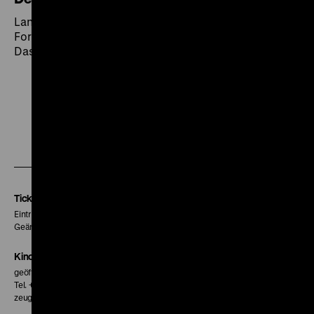
Land und Jahr: D 1926
Format: 35mm
Das Haupttelegraphenamt Berlin / Der Teufelsreporter
Zu
Zu
Zu
unserer
unserer
unserer
Instagram
Facebook
Letterboxd
Seite
Seite
Seite
Tickets
Eintritt 5 €
Geänderte Preise sind im Programm vermerkt.
Kinokasse
geöffnet 30 Minuten vor Beginn der ersten Vorstellung
Tel. + 49 30 20304-770
zeughauskino@dhm.de