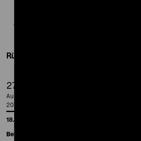
Rückblick
27.
August
2021
18.00 Uhr
Berlin – Vom Werden einer Weltstadt