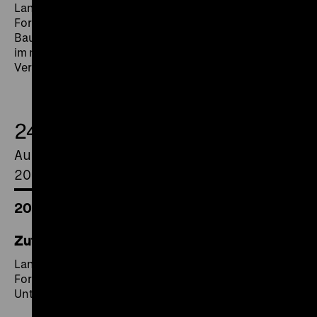
Land und Jahr: D 1928/1930
Format: 35mm
Bau des Rathauses Wedding / Berlin 1927 II / Vorwärts
im neuen Berlin / Die Markthallen und Märkte als
Versorgungsstätten Groß-Berlins / Im Schatten der…
24.
August
2021
20.00 Uhr
Zuflucht
Land und Jahr: D 1928
Format: 35mm
Untergrundbahnbau / Zuflucht