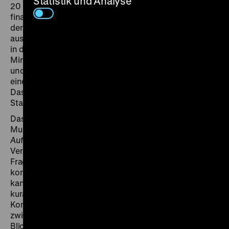
Statistik und Analyse
20 Bezirken bemühte sich die Kommune, die großen
finanziellen und sozialen Ungleichgewichte zwischen
den teils sehr unterschiedlichen Stadtteilen
auszugleichen. Eine „Politik für alle“ hatte zum Ziel, den
in der Stadt lebenden Menschen einen
Mindeststandard bei Bildung, Gesundheit, Wohnen
und Erholung zu ermöglichen. Zudem war endlich auch
eine einheitliche Verkehrs- und Stadtplanung möglich.
Das Groß-Berlin-Gesetz wurde zur Grundlage für die
Stadt von heute – für die Metropole Berlin.
Das Stadtmuseum Berlin präsentiert im Märkischen
Museum aus diesem Anlass die Ausstellung
Chaos &
Aufbruch – Berlin 1920I2020
. Mit Blick auf die
Vergangenheit und Gegenwart Berlins geht sie der
Frage nach, wie aus einem chaotischen Umbruch ein
konstruktiver Aufbruch gestaltet werden kann: Wie
kann Großstadt gelingen? Die von Christine Kisorsy
kuratierte Reihe lässt das neue Groß-Berlin in einer
Kombination aus Dokumentar- und Spielfilmen
zwischen 1920 bis 1932 aus verschiedenen
Blickwinkeln entdecken.