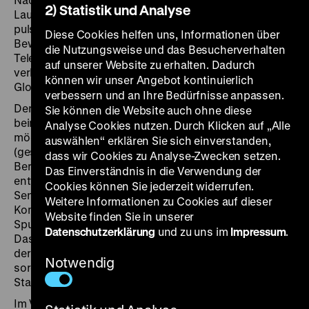
2) Statistik und Analyse
Laufe der 1920er-Jahre zum Inbegriff einer
pulsierenden Metropole – alles und jeder schien in
Diese Cookies helfen uns, Informationen über
Bewegung zu sein. Neue Erfindungen der
die Nutzungsweise und das Besucherverhalten
Telekommunikation beschleunigten das Leben und
auf unserer Website zu erhalten. Dadurch
verbanden Berlin mit anderen Metropolen rund um den
können wir unser Angebot kontinuierlich
Globus.
verbessern und an Ihre Bedürfnisse anpassen.
Der Teufelsreporter ist Eddie Polo, der als Stenograf
Sie können die Website auch ohne diese
beim „Rapid-Journal“ arbeitet und Journalist werden
Analyse Cookies nutzen. Durch Klicken auf „Alle
möchte. Als dreizehn amerikanische Millionärstöchter
auswählen“ erklären Sie sich einverstanden,
(gespielt von den Tiller-Girls), die auf Bildungsreise in
dass wir Cookies zu Analyse-Zwecken setzen.
Berlin unterwegs sind, auf eine Insel in der Havel
Das Einverständnis in die Verwendung der
entführt werden, wittert er endlich die große
Cookies können Sie jederzeit widerrufen.
Sensationsstory. Durch den Einsatz modernster
Weitere Informationen zu Cookies auf dieser
Kommunikationstechnik kommt er den Tätern auf die
Website finden Sie in unserer
Spur, und es beginnt eine waghalsige Verfolgungsjagd.
Datenschutzerklärung
und zu uns im
Impressum
.
Das Drehbuch stammte aus der Feder von Billy Wilder,
der selbst als Reporter gearbeitet hatte und dafür
Notwendig
sorgte, dass der Film mitunter einer rasanten
Stadtrundfahrt durch Berlin gleicht.
Im Vorprogramm zeigt der Dokumentarfilm
Das