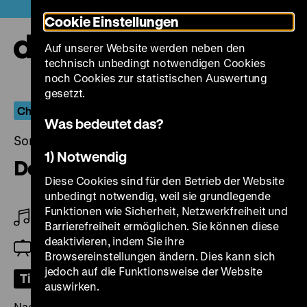
Direkt
Heute +
Cookie Einstellungen
zum
Seiteninhalt
Auf unserer Website werden neben den
springen
Navi
technisch unbedingt notwendigen Cookies
auf-
und
noch Cookies zur statistischen Auswertung
zuk
gesetzt.
Chaos & Aufbruch
Was bedeutet das?
Sonntag, 15. August 2021, 18.00 Uhr
1) Notwendig
Der Teufelsreporter
Diese Cookies sind für den Betrieb der Website
unbedingt notwendig, weil sie grundlegende
Funktionen wie Sicherheit, Netzwerkfreiheit und
Am Flügel: Eunice Martins
Barrierefreiheit ermöglichen. Sie können diese
deaktivieren, indem Sie ihre
Einführung: Christine Kisorsy
Browsereinstellungen ändern. Dies kann sich
jedoch auf die Funktionsweise der Website
Tickets
auswirken.
Nach der Gründung Groß-Berlins wurde die Stadt im