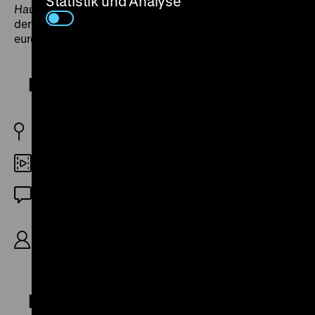
Statistik und Analyse
Haupttelegraphenamt Berlin
die Arbeitsabläufe eines
der damals größten und leistungsfähigsten
europäischen Fernmeldeämter. (chk)
Der Teufelsreporter
D 1929
35mm
Stummfilm (französische ZT)
D 1929, R: Ernst Laemmle, B: Billy Wilder, K:
Charles Stumar, D: Eddie Polo, Maria Forescu,
Gritta Ley, Robert Garrison, Fred Grosser, 45'
Das Haupttelegraphenamt Berlin