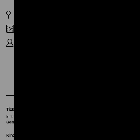
D 1926
35mm
20'
Zu
Zu
Zu
unserer
unserer
unserer
Instagram
Facebook
Letterboxd
Seite
Seite
Seite
Tickets
Eintritt 5 €
Geänderte Preise sind im Programm vermerkt.
Kinokasse