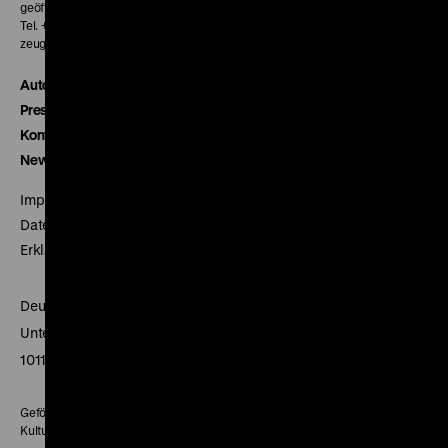
geöffnet 30 Minuten vor Beginn der ersten Vorstellung
Tel. + 49 30 20304-770
zeughauskino@dhm.de
Autor*innen
Presse
Kontakt
Newsletter
Impressum
Datenschutz
Erklärung digitale Barrierefreiheit
Deutsches Historisches Museum
Unter den Linden 2
10117 Berlin
Gefördert mit Mitteln des Beauftragten der Bundesregierung für
Kultur und Medien