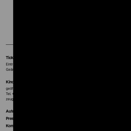
Zu
Zu
Zu
unserer
unserer
unserer
Instagram
Facebook
Letterboxd
Seite
Seite
Seite
Tickets
Eintritt 5 €
Geänderte Preise sind im Programm vermerkt.
Kinokasse
geöffnet 30 Minuten vor Beginn der ersten Vorstellung
Tel. + 49 30 20304-770
zeughauskino@dhm.de
Autor*innen
Presse
Kontakt