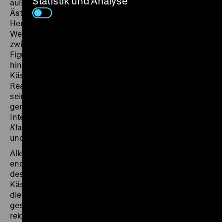
Statistik und Analyse
außerfilmische zeitgenössische Marker: Zur 1970er-
Ästhetik gesellen sich im flott erzählten Film Jimi
Hendrix-Poster im Jugendzimmer sowie an Italo-
Western gemahnende Musik in der Kampfszene
zwischen Gymnasial- und Realschülern. Handlung und
Figurenzeichnung hingegen weichen bis in den Dialog
hinein kaum von Kurt Hoffmanns Vorgänger im Geiste
Kästners ab: Neben der Rivalität von Internat und
Realschule findet auch hier der tolerante Lehrer Justus
seinen lange verschollenen Schulfreund Robert,
genannt Nichtraucher, wieder und das von den
Internatsschülern erdachte Stück
Das fliegende
Klassenzimmer
fasst die Parabel über Zusammenhalt
und Vertrauen sinnstiftend zusammen.
Allerdings ändern Jacobs und Seitz Filmanfang und -
ende einschneidend, indem sie mit der Vorgeschichte
des Schülers Johnny starten und das besinnliche
Kästnersche Finale (Justus zahlt dem Schüler Martin
die Heimfahrt zu Weihnachten) in eine Flugreise der
gesamten Klasse nach Kenia, finanziert von einem
reichen Vater, aus- und überdehnen. (mw)