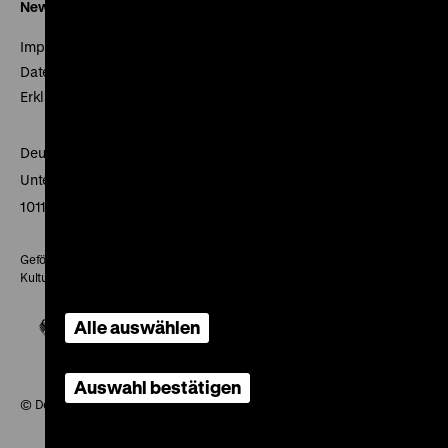
Newsletter
Impressum
Datenschutz
Erklärung digitale Barrierefreiheit
Deutsches Historisches Museum
Unter den Linden 2
10117 Berlin
Gefördert mit Mitteln des Beauftragten der Bundesregierung für
Kultur und Medien
Alle auswählen
Auswahl bestätigen
© Deutsches Historisches Museum, 2026