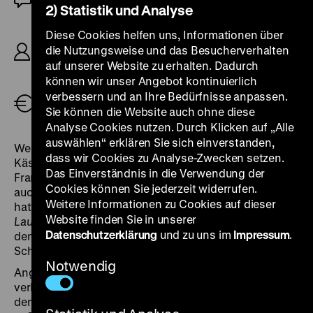
2) Statistik und Analyse
R: Werner Jacobs, B: Franz Seitz (als Georg
Diese Cookies helfen uns, Informationen über
Laforet), K: Wolfgang Treu, M: Rolf A. Wilhelm, D:
die Nutzungsweise und das Besucherverhalten
Joachim Fuchsberger, Heinz Reincke, Diana
auf unserer Website zu erhalten. Dadurch
Körner, Wolfgang Jarczyk, Hans Putz jr., 91'
können wir unser Angebot kontinuierlich
verbessern und an Ihre Bedürfnisse anpassen.
Eintritt frei
Sie können die Website auch ohne diese
Analyse Cookies nutzen. Durch Klicken auf „Alle
auswählen“ erklären Sie sich einverstanden,
Werner Jacobs legte 1973 eine zweite Filmversion von
dass wir Cookies zu Analyse-Zwecken setzen.
Kästners
Das fliegende Klassenzimmer
vor. Produzent
Das Einverständnis in die Verwendung der
Franz Seitz, der unter dem Pseudonym Georg Laforet
Cookies können Sie jederzeit widerrufen.
auch das Drehbuch verfasste, und Regisseur Jacobs
Weitere Informationen zu Cookies auf dieser
hatten bereits gemeinsam mit den
Website finden Sie in unserer
Lausbubengeschichten
nach Ludwig Thoma sowie
Datenschutzerklärung
und zu uns im
Impressum
.
den ‚Pauker‘-Filmen leichte(re) Unterhaltung aus dem
Schulalltag auf die Leinwand gebracht.
Notwendig
Angesiedelt im Bamberg der frühen 1970er Jahre,
verlagert sich die Weihnachtsgeschichte Kästners in
den Sommer und wird ergänzt durch inner- wie