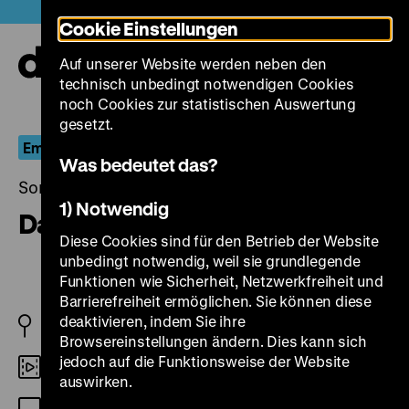
Direkt
Heute +
Cookie Einstellungen
zum
Seiteninhalt
Auf unserer Website werden neben den
springen
Navi
technisch unbedingt notwendigen Cookies
auf-
und
noch Cookies zur statistischen Auswertung
zuk
gesetzt.
Emil, Pünktchen und die anderen
Was bedeutet das?
Sonntag, 05. Februar 2023, 14.00 Uhr
1) Notwendig
Das fliegende Klassenzimmer
Diese Cookies sind für den Betrieb der Website
unbedingt notwendig, weil sie grundlegende
Funktionen wie Sicherheit, Netzwerkfreiheit und
Barrierefreiheit ermöglichen. Sie können diese
deaktivieren, indem Sie ihre
BRD 1973
Browsereinstellungen ändern. Dies kann sich
jedoch auf die Funktionsweise der Website
35mm
auswirken.
OF