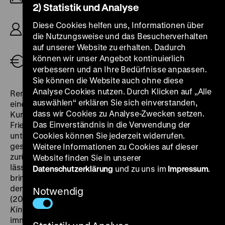
2) Statistik und Analyse
R: Gustav Ucicky, B: Walter Reisch, K: Carl
Diese Cookies helfen uns, Informationen über
Hoffmann, D: Otto Gebühr, Renate Müller, Hans
die Nutzungsweise und das Besucherverhalten
Rehmann, 86’
auf unserer Website zu erhalten. Dadurch
können wir unser Angebot kontinuierlich
Tickets
verbessern und an Ihre Bedürfnisse anpassen.
Sie können die Website auch ohne diese
Analyse Cookies nutzen. Durch Klicken auf „Alle
Renate Müller macht auch mit Perücke und Reifrock
auswählen“ erklären Sie sich einverstanden,
eine gute Figur, als Angetraute des preußischen
dass wir Cookies zu Analyse-Zwecken setzen.
Kuriers Lindeneck, der im Auftrag seiner Majestät
Das Einverständnis in die Verwendung der
Friedrich II. (Otto Gebühr in seiner Paraderolle)
unterwegs ist. Der Monarch verhindert denn auch
Cookies können Sie jederzeit widerrufen.
geschickt einen amourösen Fehltritt der
Weitere Informationen zu Cookies auf dieser
zurückgelassenen Gattin. Statt zu ihrem Rendezvous
Website finden Sie in unserer
lässt er sie kurzerhand zum Souper nach Sanssouci
Datenschutzerklärung
und zu uns im
Impressum
.
bringen. Hans Wollenberg lobt in der
Lichtbild-Bühne
den „unaufdringlichen, sympathischen Charme“
Notwendig
(20.12.1930) von Renate Müller, und der Rezensent des
Kinematographen
ergänzt: „Unnötig, dieser Künstlerin
immer wieder ihre tonfilmischen Qualitäten zu