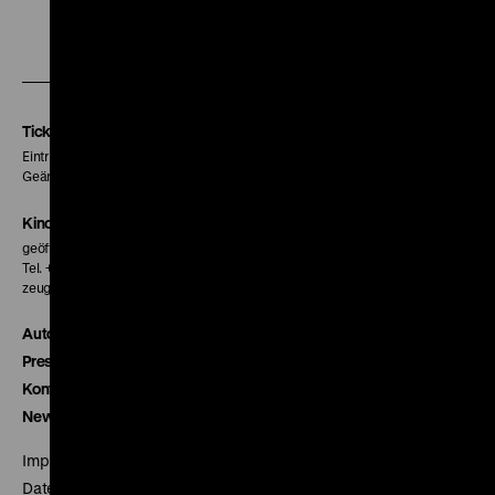
Zu
Zu
Zu
unserer
unserer
unserer
Instagram
Facebook
Letterboxd
Seite
Seite
Seite
Tickets
Eintritt 5 €
Geänderte Preise sind im Programm vermerkt.
Kinokasse
geöffnet 30 Minuten vor Beginn der ersten Vorstellung
Tel. + 49 30 20304-770
zeughauskino@dhm.de
Autor*innen
Presse
Kontakt
Newsletter
Impressum
Datenschutz