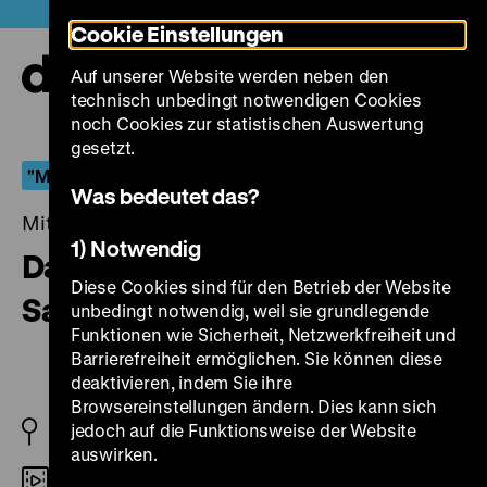
Direkt
Heute +
Cookie Einstellungen
zum
Seiteninhalt
Auf unserer Website werden neben den
springen
Navi
technisch unbedingt notwendigen Cookies
auf-
und
noch Cookies zur statistischen Auswertung
zuk
gesetzt.
"Man wird sich diesen Namen merken müssen, Müller"
Was bedeutet das?
Mittwoch, 21. September 2022, 20.00 Uhr
1) Notwendig
Das Flötenkonzert von
Diese Cookies sind für den Betrieb der Website
Sanssouci
unbedingt notwendig, weil sie grundlegende
Funktionen wie Sicherheit, Netzwerkfreiheit und
Barrierefreiheit ermöglichen. Sie können diese
deaktivieren, indem Sie ihre
Browsereinstellungen ändern. Dies kann sich
jedoch auf die Funktionsweise der Website
D 1930
auswirken.
35mm