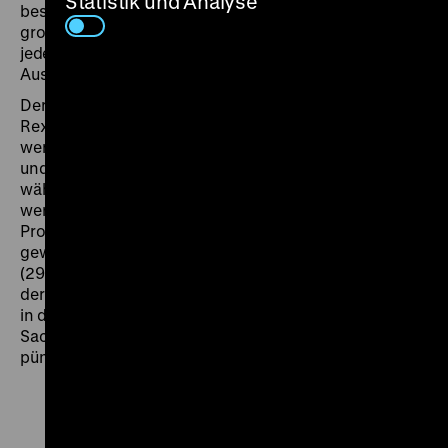
Statistik und Analyse
bestätigen. Sie sieht blendend aus. Findet trotz der
großen Vielseitigkeit, die das Manuskript verlangt,
jedesmal den richtigen Ton und den richtigen
Ausdruck.“ (20.12.1930)
Der erste Tonfilm der immens erfolgreichen Fridericus-
Rex-Serie wird indes zum Politikum. Bei der Premiere
werden linke Störer, die den Film als nationalistisch
und kriegstreiberisch geißeln, gewaltsam entfernt,
während „Deutschland erwache!“ Rufe geduldet
werden. In seinem Tagebuch notiert der zukünftige
Propagandaminister Joseph Goebbels „ganz ergriffen“
gewesen zu sein, den Schluss findet er „fabelhaft.“
(29.12.1930) Das Schlussbild zeigt den alten Fritz bei
der Abnahme der Militärparade, seine Soldaten ziehen
in den siebenjährigen (Angriffs‑)Krieg gegen die
Sachsen; der Kurier hat die entscheidende Depesche
pünktlich nach Potsdam gebracht. (fl)