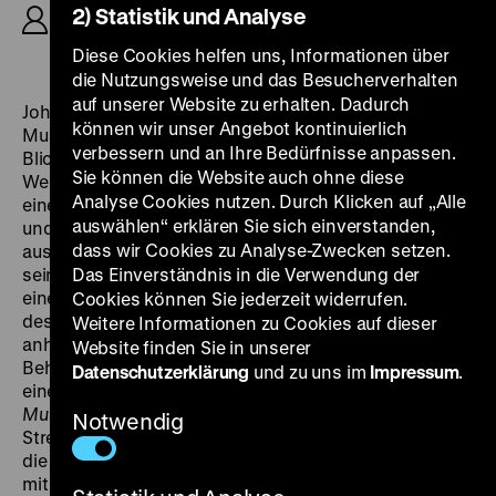
2) Statistik und Analyse
Holzhausen, Constantin Wulff, K: Attila Boa, Joerg
Burger, T: Andreas Pils, Andreas Hamza, 94’
Diese Cookies helfen uns, Informationen über
die Nutzungsweise und das Besucherverhalten
auf unserer Website zu erhalten. Dadurch
Johannes Holzhausens Portrait des Kunsthistorischen
können wir unser Angebot kontinuierlich
Museums in Wien wirft einen lakonischen, liebevollen
verbessern und an Ihre Bedürfnisse anpassen.
Blick hinter die Kulissen eines der größten Museen der
Sie können die Website auch ohne diese
Welt und es entsteht das Bild eines Organismuses,
Analyse Cookies nutzen. Durch Klicken auf „Alle
eines Museums, dessen Mitarbeiter mit großer Ruhe
auswählen“ erklären Sie sich einverstanden,
und Sorgfalt inventarisieren, restaurieren und
dass wir Cookies zu Analyse-Zwecken setzen.
ausstellen. 15 Monate lang sammelte der Regisseur
seine intimen und mitunter skurrilen Eindrücke. Als
Das Einverständnis in die Verwendung der
einen zentralen Konflikt des Museums beschreibt er
Cookies können Sie jederzeit widerrufen.
dessen Kampf zwischen dem Wunsch, die Zeit
Weitere Informationen zu Cookies auf dieser
anhalten zu wollen – das Bewahren der Exponate und
Website finden Sie in unserer
Behüten ihrer Geschichten – und dem Verlangen nach
Datenschutzerklärung
und zu uns im
Impressum
.
einer Modernisierung des Museums.
Das große
Museum
beschreibt diesen Konflikt über weite
Notwendig
Strecken zurückhaltend. Einen Kommentar hält jedoch
die letzte Einstellung bereit. Sie vergleicht das Museum
mit Pieter Bruegels
T
urmbau zu Babel.
(anh)