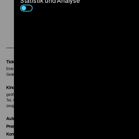
Statistik und Analyse
Zu
Zu
Zu
unserer
unserer
unserer
Instagram
Facebook
Letterboxd
Seite
Seite
Seite
Tickets
Eintritt 5 €
Geänderte Preise sind im Programm vermerkt.
Kinokasse
geöffnet 30 Minuten vor Beginn der ersten Vorstellung
Tel. + 49 30 20304-770
zeughauskino@dhm.de
Autor*innen
Presse
Kontakt