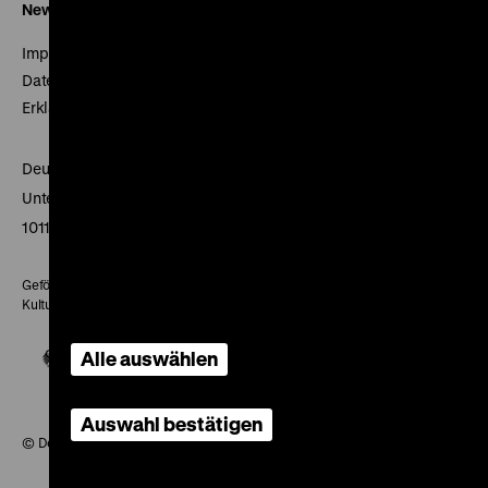
Newsletter
Impressum
Datenschutz
Erklärung digitale Barrierefreiheit
Deutsches Historisches Museum
Unter den Linden 2
10117 Berlin
Gefördert mit Mitteln des Beauftragten der Bundesregierung für
Kultur und Medien
Alle auswählen
Auswahl bestätigen
© Deutsches Historisches Museum, 2026