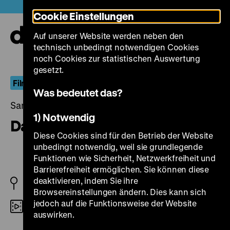
Direkt
Heute +
Cookie Einstellungen
zum
Seiteninhalt
Auf unserer Website werden neben den
springen
Navi
technisch unbedingt notwendigen Cookies
auf-
und
noch Cookies zur statistischen Auswertung
zuk
gesetzt.
Film und Museum
Was bedeutet das?
Samstag, 07. April 2018, 19.00 - 00.00 Uhr
1) Notwendig
Das große Museum
Diese Cookies sind für den Betrieb der Website
unbedingt notwendig, weil sie grundlegende
Funktionen wie Sicherheit, Netzwerkfreiheit und
Barrierefreiheit ermöglichen. Sie können diese
deaktivieren, indem Sie ihre
AT 2014
Browsereinstellungen ändern. Dies kann sich
jedoch auf die Funktionsweise der Website
DCP
auswirken.
R: Johannes Holzhausen, B: Johannes