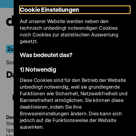
Direkt
Heute +
Cookie Einstellungen
zum
Seiteninhalt
Auf unserer Website werden neben den
springen
Navi
technisch unbedingt notwendigen Cookies
auf-
und
noch Cookies zur statistischen Auswertung
zuk
gesetzt.
Zu den Verhältnissen
Was bedeutet das?
Sonntag, 19. März 2017, 18.00 - 00.00 Uhr
1) Notwendig
Das ideale Brautpaar
Diese Cookies sind für den Betrieb der Website
unbedingt notwendig, weil sie grundlegende
Funktionen wie Sicherheit, Netzwerkfreiheit und
Das ideale Brautpaar
Barrierefreiheit ermöglichen. Sie können diese
deaktivieren, indem Sie ihre
Browsereinstellungen ändern. Dies kann sich
Das ideale Brautpaar
BRD 1954, R: Robert Adolf
jedoch auf die Funktionsweise der Website
Stemmle, B: Gerda Corbett, Robert Adolf Stemmle, K:
auswirken.
Igor Oberberg, D: Ingeborg Körner, Hans Reiser, Peter