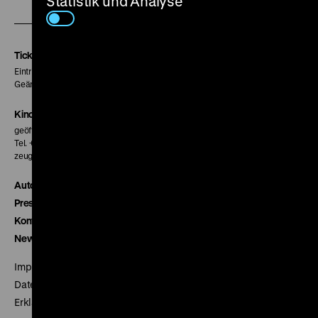
Statistik und Analyse
unserer
unserer
unserer
Instagram
Facebook
Letterboxd
Seite
Seite
Seite
Tickets
Eintritt 5 €
Geänderte Preise sind im Programm vermerkt.
Kinokasse
geöffnet 30 Minuten vor Beginn der ersten Vorstellung
Tel. + 49 30 20304-770
zeughauskino@dhm.de
Autor*innen
Presse
Kontakt
Newsletter
Impressum
Datenschutz
Erklärung digitale Barrierefreiheit