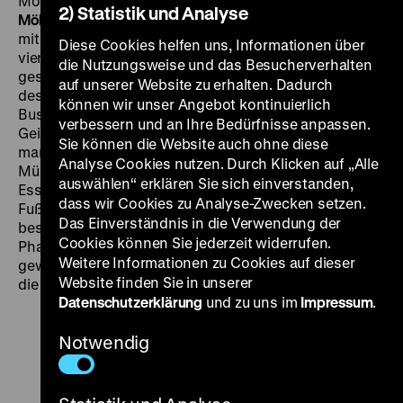
Mosbacher, 95‘
SO 19.03. um 18 Uhr
·
Einführung: Olaf
2) Statistik und Analyse
Möller
Der Film zur gleichnamigen NWDR-Radioshow
mit Jacques Königstein. Die männliche Hälfte eines der
Diese Cookies helfen uns, Informationen über
vier Paare, deren Beziehungstauglichkeit auf die Probe
die Nutzungsweise und das Besucherverhalten
gestellt wird, spielt Frans De Munck, damals Torhüter
auf unserer Website zu erhalten. Dadurch
des 1. FC Köln, hier kongenial besetzt als Jürgen
können wir unser Angebot kontinuierlich
Busse, Keeper des damals noch jungen
verbessern und an Ihre Bedürfnisse anpassen.
Geißbockklubs. In einem Wochenschaueinschub darf
Sie können die Website auch ohne diese
man ihn auch im Einsatz bewundern, im alten
Analyse Cookies nutzen. Durch Klicken auf „Alle
Müngersdorfer Stadion, in einer Partie gegen Rot-Weiß
auswählen“ erklären Sie sich einverstanden,
Essen. Nachdem Stemmle bei seinem
dass wir Cookies zu Analyse-Zwecken setzen.
Fußballfilmmeisterwerk
Das große Spiel
(1942)
Das Einverständnis in die Verwendung der
besonders mit der Torwartbesetzung seiner
Cookies können Sie jederzeit widerrufen.
Phantasieelf Schwierigkeiten hatte, dürfte er zufrieden
Weitere Informationen zu Cookies auf dieser
gewesen sein, dass er sich diesmal keine Sorgen um
Website finden Sie in unserer
die Paraden machen musste! (om)
Datenschutzerklärung
und zu uns im
Impressum
.
Notwendig
Zu
Zu
Zu