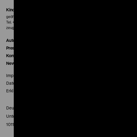
Kinokasse
geöffnet 30 Minuten vor Beginn der ersten Vorstellung
Tel. + 49 30 20304-770
zeughauskino@dhm.de
Autor*innen
Presse
Kontakt
Newsletter
Impressum
Datenschutz
Erklärung digitale Barrierefreiheit
Deutsches Historisches Museum
Unter den Linden 2
10117 Berlin