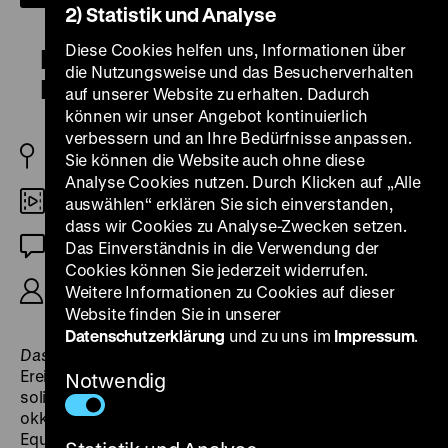
2) Statistik und Analyse
Diese Cookies helfen uns, Informationen über
Das ist nur der Anfang – der
die Nutzungsweise und das Besucherverhalten
Kampf geht weiter
auf unserer Website zu erhalten. Dadurch
können wir unser Angebot kontinuierlich
verbessern und an Ihre Bedürfnisse anpassen.
BRD/FR 1969
Sie können die Website auch ohne diese
Analyse Cookies nutzen. Durch Klicken auf „Alle
16mm
auswählen“ erklären Sie sich einverstanden,
dass wir Cookies zu Analyse-Zwecken setzen.
OmU
Das Einverständnis in die Verwendung der
Cookies können Sie jederzeit widerrufen.
R: Claudia von Alemann, 45‘
Weitere Informationen zu Cookies auf dieser
Website finden Sie in unserer
Datenschutzerklärung
und zu uns im
Impressum
.
Das ist nur der Anfang
gibt Einblicke in die filmischen
Ereignisse vom Mai ‘68 in Paris: Studierende
Notwendig
solidarisieren sich mit der arbeitenden Klasse,
okkupieren Universitäten und eignen sich Film-
Equipment an. Die Dokumentation hinterfragt