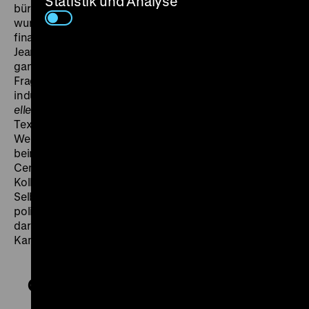
Statistik und Analyse
bürgerliche Institutionen und Fernsehanstalten und
wurde dennoch vom Westdeutschen Rundfunk
finanziert. Arbeiter*innen kommen zu Wort und auch
Jean-Luc Godard spricht in die Kamera – Index für eine
ganze Welle marxistischer Filme. Doch nicht nur die
Frage der Kollektivierung filmischer, sondern auch
industrieller Produktionsmittel wird gestellt. In
Cerizay,
elles ont osé
wird der wild-fröhliche Streik von
Textilarbeiterinnen - inspiriert von der prominenten
Werksbesetzung und selbstverwalteten Produktion
beim Uhrenhersteller LIP - vom Videokollektiv Les
Cents Fleurs begleitet. Es geht um die Erfahrung von
Kollektivität und um den Wunsch nach Autonomie und
Selbstbestimmung. Die Idee vom Film als Waffe im
politischen Kampf wird hier praktisch in der
darstellenden Unterstützung dieses konkreten
Kampfes. (fib)
Cerizay, elles ont osé