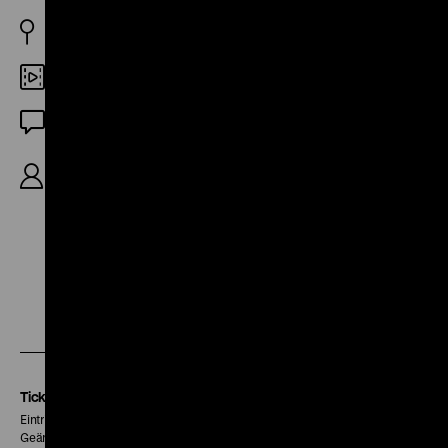
FR 1973
Digital SD
OmU
R: Les Cents Fleurs; Annie Caro, Jean-Paul Fargier,
Danielle Jaeggi, 40‘
Zu
Zu
Zu
unserer
unserer
unserer
Instagram
Facebook
Letterboxd
Seite
Seite
Seite
Tickets
Eintritt 5 €
Geänderte Preise sind im Programm vermerkt.