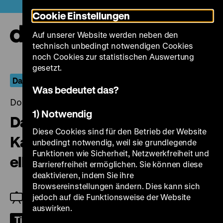
Direkt
Heute +
Cookie Einstellungen
zum
Seiteninhalt
Auf unserer Website werden neben den
springen
Navi
technisch unbedingt notwendigen Cookies
auf-
und
noch Cookies zur statistischen Auswertung
zuk
gesetzt.
Das ist nur der Anfang
Was bedeutet das?
Donnerstag, 28. April 2022, 20.00 Uhr
1) Notwendig
Das ist nur der Anfang - Der
Diese Cookies sind für den Betrieb der Website
Kampf geht weiter & Cerizay,
unbedingt notwendig, weil sie grundlegende
Funktionen wie Sicherheit, Netzwerkfreiheit und
elles ont osé
Barrierefreiheit ermöglichen. Sie können diese
deaktivieren, indem Sie ihre
Browsereinstellungen ändern. Dies kann sich
jedoch auf die Funktionsweise der Website
Filmgespräch mit Claudia von Alemann
auswirken.
Tickets