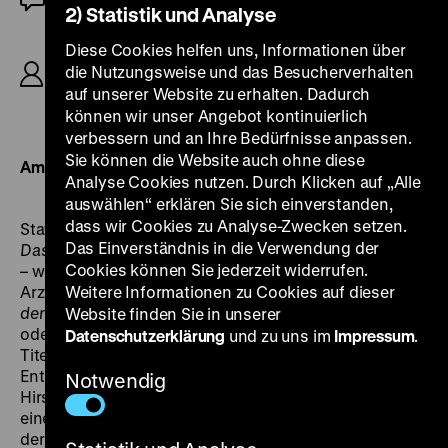
2) Statistik und Analyse
R: Louise Kolm-Fleck, Jakob Fleck, P: Liddy
Diese Cookies helfen uns, Informationen über
Hegewald, B: Hans Rosen, K: Nicolas Farkas, D:
die Nutzungsweise und das Besucherverhalten
Evelyn Holt, Henry Stuart, Igo Sym, Hermine
auf unserer Website zu erhalten. Dadurch
Sterler, Georg Alexander, Georgia Lind, 71‘
können wir unser Angebot kontinuierlich
verbessern und an Ihre Bedürfnisse anpassen.
Sie können die Website auch ohne diese
Am Flügel: Eunice Martins
Analyse Cookies nutzen. Durch Klicken auf „Alle
auswählen“ erklären Sie sich einverstanden,
dass wir Cookies zu Analyse-Zwecken setzen.
Statt
Das Recht auf Liebe
müsste der Film eigentlich
Das Einverständnis in die Verwendung der
Das Recht auf sexuelle Erfüllung
heißen oder vielleicht
Cookies können Sie jederzeit widerrufen.
– wie die damaligen Bestseller des niederländischen
Arztes Theodoor Hendrik van de Velde –
Weitere Informationen zu Cookies auf dieser
Die Erotik in
der Ehe. Ihre ausschlaggebende Bedeutung
(1928)
Website finden Sie in unserer
oder
Kann, will, darf und soll ich heiraten?
(1930). Aber
Datenschutzerklärung
und zu uns im
Impressum
.
Titel hin oder her:
Das Recht auf Liebe
, bei dessen
Entstehung der Sexualwissenschaftler Magnus
Notwendig
Hirschfeld als Berater fungierte, gehört 1929/30 zu
einer ganzen Reihe von Spielfilmen, die um Probleme in
der Ehe kreisen und in den besseren Fällen auch als