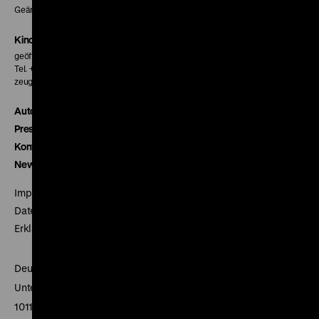
Geänderte Preise sind im Programm vermerkt.
Kinokasse
geöffnet 30 Minuten vor Beginn der ersten Vorstellung
Tel. + 49 30 20304-770
zeughauskino@dhm.de
Autor*innen
Presse
Kontakt
Newsletter
Impressum
Datenschutz
Erklärung digitale Barrierefreiheit
Deutsches Historisches Museum
Unter den Linden 2
10117 Berlin