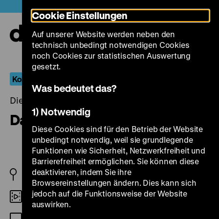
Direkt
Heute +
Cookie Einstellungen
zum
Seiteninhalt
Auf unserer Website werden neben den
springen
Navi
technisch unbedingt notwendigen Cookies
auf-
und
noch Cookies zur statistischen Auswertung
zuk
gesetzt.
Kolm/Fleck/Hegewald
Was bedeutet das?
Dienstag, 11. August 2020, 19.00 Uhr
1) Notwendig
Das Recht auf Liebe
Diese Cookies sind für den Betrieb der Website
unbedingt notwendig, weil sie grundlegende
Funktionen wie Sicherheit, Netzwerkfreiheit und
Barrierefreiheit ermöglichen. Sie können diese
deaktivieren, indem Sie ihre
D 1930
Browsereinstellungen ändern. Dies kann sich
jedoch auf die Funktionsweise der Website
DCP
auswirken.
Stummfilm (deutsche ZT)