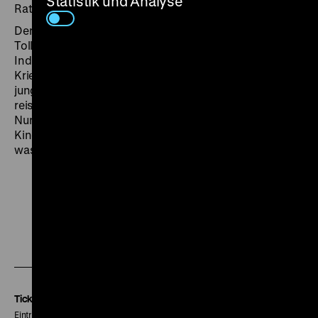
Statistik und Analyse
Ratgeber dienen.
Der Film von Jakob und Louise Fleck erinnert an Ernst
Tollers Drama
Hinkemann
(1921/22): Ein reicher
Industrieller (Henry Stuart), der durch eine
Kriegsverletzung impotent geworden ist, heiratet eine
junge Frau (Evelyn Holt) aus kleinen Verhältnissen,
reist mit ihr um die Welt und erfüllt ihr jeden Wunsch.
Nur ihr aufkeimendes körperliches Begehren und ihren
Kinderwunsch kann er nicht erfüllen. Und so kommt,
was kommen muss. (ps)
Zu
Zu
Zu
unserer
unserer
unserer
Instagram
Facebook
Letterboxd
Seite
Seite
Seite
Tickets
Eintritt 5 €