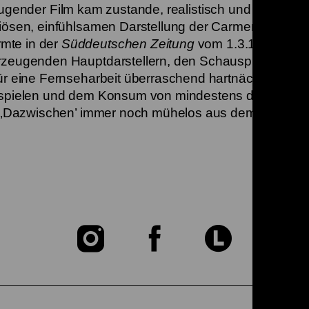
eugender Film kam zustande, realistisch und sensibel,
tiösen, einfühlsamen Darstellung der Carmen Eckhard
mte in der
Süddeutschen Zeitung
vom 1.3.1982:
erzeugenden Hauptdarstellern, den Schauspieldebüta
ür eine Fernseharbeit überraschend hartnäckig. Selb
stspielen und dem Konsum von mindestens drei Dutze
on ‚Dazwischen’ immer noch mühelos aus dem Gedächt
Zu
Zu
Zu
unserer
unserer
unser