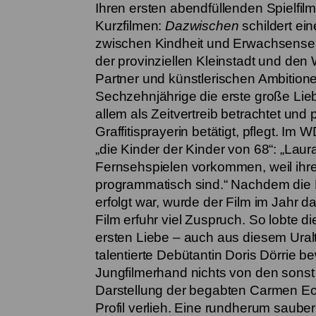
Ihren ersten abendfüllenden Spielfi
Kurzfilmen:
Dazwischen
schildert ei
zwischen Kindheit und Erwachsensein
der provinziellen Kleinstadt und de
Partner und künstlerischen Ambitionen
Sechzehnjährige die erste große Lieb
allem als Zeitvertreib betrachtet und
Graffitisprayerin betätigt, pflegt. I
„die Kinder der Kinder von 68“: „Laura
Fernsehspielen vorkommen, weil ihr
programmatisch sind.“ Nachdem die
erfolgt war, wurde der Film im Jahr
Film erfuhr viel Zuspruch. So lobte d
ersten Liebe – auch aus diesem Ura
talentierte Debütantin Doris Dörrie b
Jungfilmerhand nichts von den sons
Darstellung der begabten Carmen E
Profil verlieh. Eine rundherum sauber