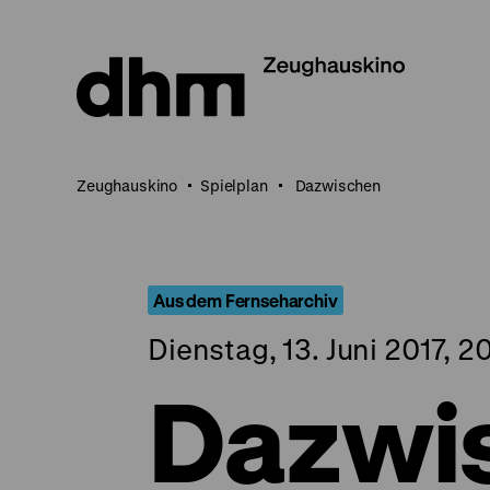
Direkt
zum
Seiteninhalt
springen
Zeughauskino
Spielplan
Dazwischen
Aus dem Fernseharchiv
Dienstag, 13. Juni 2017, 2
Dazwi