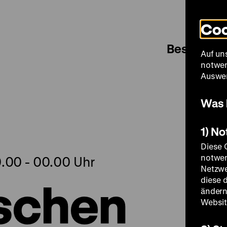
Coo
Besuch
Auf un
notwen
Auswer
Was 
1) N
Diese 
notwen
0.00 - 00.00 Uhr
Netzwe
schen
diese 
ändern
Websit