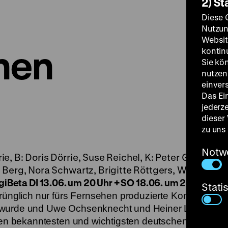
2) St
Diese 
Nutzun
Websit
hen
kontin
Sie kö
nutzen.
einver
Das Ei
jederz
dieser
zu uns
Notw
e, B: Doris Dörrie, Suse Reichel, K: Peter Gauhe, M:
 Berg, Nora Schwartz, Brigitte Röttgers, Wolfgang
igiBeta
DI 13.06. um 20 Uhr + SO 18.06. um 20.30 Uhr ·
Stati
prünglich nur fürs Fernsehen produzierte Komödie
Mä
 wurde und Uwe Ochsenknecht und Heiner Lauterbac
 den bekanntesten und wichtigsten deutschen Regisse