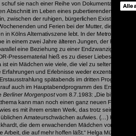
lm schuf sie nach einer Reihe von Dokumentationen u
Alle
nen Abschnitt im Leben eines pubertierenden Mädche
, zwischen der ruhigen, bürgerlichen Existenz beim 
n Wochenenden und Ferien bei der Mutter, die mit neu
 in Kölns Alternativszene lebt. In der Metropole finde
e in einem zwei Jahre älteren Jungen, der Frauen frei
 parallel eine Beziehung zu einer Endzwanzigerin, die 
m WDR-Pressematerial hieß es zu dieser Liebesgeschich
 ist ein Mädchen wie viele, die viel zu selten in Filme
e Erfahrungen und Erlebnisse weder exzentrisch noc
 Erstausstrahlung spätabends im dritten Programm 
 darauf auch im Hauptabendprogramm des Ersten gezei
ie
Berliner Morgenpost
vom 8.7.1983: „Die bittersüße Z
ltthema kann man noch einen ganz neuen Film mache
ewies es mit ihrem ersten Werk, das trotz seiner Herku
t üblichen Amateurschwächen aufwies. (…) Hinzu kam
ckhardt, die dem erwachenden Mädchen von heute e
e Arbeit, die auf mehr hoffen läßt.“ Helga Mühle resüm