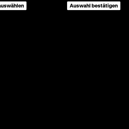
nd
 auswählen
Auswahl bestätigen
ns,
Vater in
em
t die
lich vor
sich als
te über
n und
h
des WDR
gt.
Der
eit der
n. Die
nft aus
 die
chtes
ierte