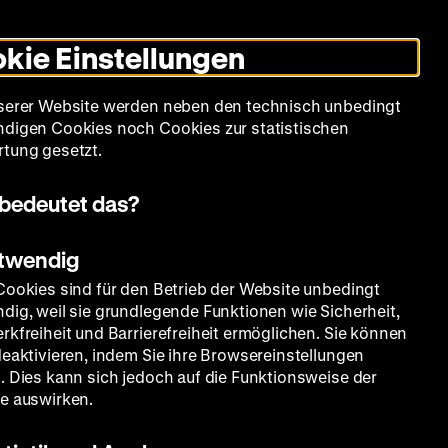
Leichte
Gebärdensprache
Suche
Heute +
Deutsch
Englisch
DHM
Dunklen
De
En
Sprache
Modus
kie Einstellungen
umschalten
Spielplan
Filmreihen
Über uns
serer Website werden neben den technisch unbedingt
digen Cookies noch Cookies zur statistischen
tung gesetzt.
bedeutet das?
otwendig
Cookies sind für den Betrieb der Website unbedingt
dig, weil sie grundlegende Funktionen wie Sicherheit,
rkfreiheit und Barrierefreiheit ermöglichen. Sie können
deaktivieren, indem Sie ihre Browsereinstellungen
. Dies kann sich jedoch auf die Funktionsweise der
e auswirken.