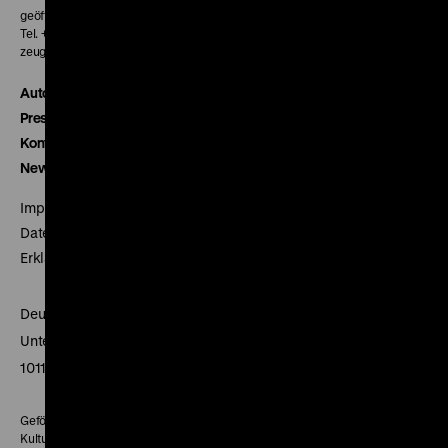
geöffnet 30 Minuten vor Beginn der ersten Vorstellung
Tel. + 49 30 20304-770
zeughauskino@dhm.de
Autor*innen
Presse
Kontakt
Newsletter
Impressum
Datenschutz
Erklärung digitale Barrierefreiheit
Deutsches Historisches Museum
Unter den Linden 2
10117 Berlin
Gefördert mit Mitteln des Beauftragten der Bundesregierung für
Kultur und Medien