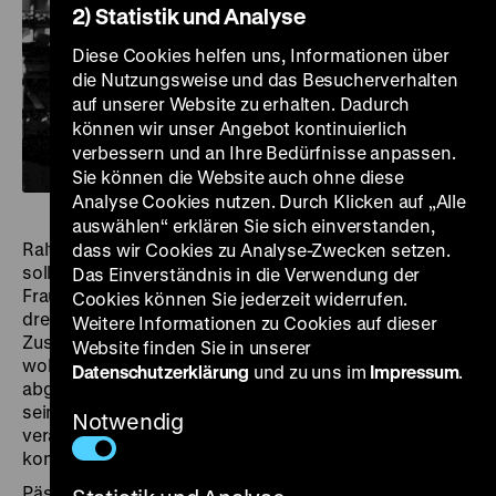
2) Statistik und Analyse
Diese Cookies helfen uns, Informationen über
die Nutzungsweise und das Besucherverhalten
auf unserer Website zu erhalten. Dadurch
können wir unser Angebot kontinuierlich
verbessern und an Ihre Bedürfnisse anpassen.
Sie können die Website auch ohne diese
Analyse Cookies nutzen. Durch Klicken auf „Alle
auswählen“ erklären Sie sich einverstanden,
Ralf Päschke, Regiestudent an der Filmhochschule,
dass wir Cookies zu Analyse-Zwecken setzen.
soll für das Fernsehen einen Dokumentarfilm über die
Das Einverständnis in die Verwendung der
Frauenbrigade im Berliner Glühlampenwerk NARVA
Cookies können Sie jederzeit widerrufen.
drehen. Es ist kein Herzensprojekt, und ob die
Weitere Informationen zu Cookies auf dieser
Zuschauer in ihrer Freizeit eine Frauenbrigade sehen
Website finden Sie in unserer
wollen, ist zweifelhaft. Da aber andere Projekte
Datenschutzerklärung
und zu uns im
Impressum
.
abgelehnt werden, nimmt Päschke an und beginnt
seine Arbeit mit fünf Mädchen, die im Akkord an
Notwendig
veralteten Maschinen Glühlampen herstellen. Sie
kommen sich auch persönlich näher.
Päschkes Dreharbeiten bringen die latenten