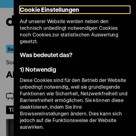
Direkt
Heute +
Cookie Einstellungen
zum
Seiteninhalt
Auf unserer Website werden neben den
springen
Navi
technisch unbedingt notwendigen Cookies
auf-
und
noch Cookies zur statistischen Auswertung
zuk
gesetzt.
Selbstauskünfte: Filme über Film
Was bedeutet das?
Sonntag, 17. Mai 2026, 15.30 Uhr
1) Notwendig
Alle meine Mädchen
Diese Cookies sind für den Betrieb der Website
unbedingt notwendig, weil sie grundlegende
Funktionen wie Sicherheit, Netzwerkfreiheit und
Einführung am 17.05.: Michael Grisko
Barrierefreiheit ermöglichen. Sie können diese
deaktivieren, indem Sie ihre
Tickets
Browsereinstellungen ändern. Dies kann sich
jedoch auf die Funktionsweise der Website
auswirken.