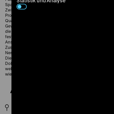
Statistik und Analyse
Spannungen innerhalb der Gruppe ans Tageslicht.
Zwischen der geplanten Modernisierung der
Produktion, dem Besuch des Ministers, notwendigen
Qualifikationen und der Wahl des
Gewerkschaftsvertrauensmannes entstehen Bilder,
die einerseits weitgehend ritualisierte Abläufe
festhalten, andererseits die Diskrepanz zwischen
Anspruch und Wirklichkeit in der gemeinschaftlichen
Zusammenarbeit offenlegen. Ein
Nervenzusammenbruch der Meisterin und ein
Diebstahl stellen die Brigade und damit auch das
Dokumentarfilmprojekt vor die herausfordernde Frage,
welches Bild der Wirklichkeit sich im Film letztlich
wiederfinden soll. (mg)
Alle meine Mädchen
DDR 1980