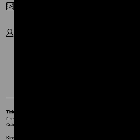
35mm
R: Iris Gusner, B: Günter Haubold, Iris Gusner, K:
Günter Haubold, D: Andrzej Pieczyński, Lissy
Tempelhof, Monica Bielenstein, Madeleine Lierck,
Barbara Schnitzler, Evelin Splitt, Viola
Schweizer, 86'
Zu
Zu
Zu
unserer
unserer
unserer
Instagram
Facebook
Letterboxd
Seite
Seite
Seite
Tickets
Eintritt 5 €
Geänderte Preise sind im Programm vermerkt.
Kinokasse