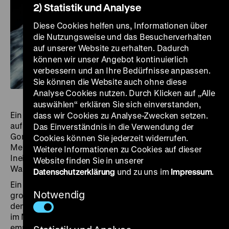
2) Statistik und Analyse
Diese Cookies helfen uns, Informationen über
die Nutzungsweise und das Besucherverhalten
auf unserer Website zu erhalten. Dadurch
können wir unser Angebot kontinuierlich
verbessern und an Ihre Bedürfnisse anpassen.
Sie können die Website auch ohne diese
Analyse Cookies nutzen. Durch Klicken auf „Alle
auswählen“ erklären Sie sich einverstanden,
Ein Debütfilm, der mit schlafwandlerischer Sicherheit
dass wir Cookies zu Analyse-Zwecken setzen.
auf vieles verweist, was das Œuvre von Rita Azevedo
Das Einverständnis in die Verwendung der
Gomes ausmacht: filigran gebaute Bilder, von
Cookies können Sie jederzeit widerrufen.
Melancholie und Einsamkeit bestimmte Welten, ein
Weitere Informationen zu Cookies auf dieser
Ineinander von Leben und Kunst, Traum- und
Website finden Sie in unserer
Wachzustand.
Datenschutzerklärung
und zu uns im
Impressum
.
Ein zurückgezogen lebender Literat berichtet seinem
Notwendig
großbürgerlichen Freundeskreis von einem Roman,
den er zu schreiben gedenkt. Er soll von einem Mann
im Moor handeln, der das höchste Glück dabei
empfindet, jeden Tag dieselben Tätigkeiten zu