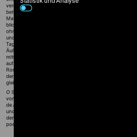
Statistik und Analyse
verrichten und die immergleiche Landschaft zu
betrachten. Ein andermal erzählt der Romancier von
Matrosen, die auf die grenzenlose Weite des Meeres
blicken.
O Som da Terra a Tremer
zeigt uns, manchmal
ohne unmittelbaren Anlass, solche Bilder. Gedanken
und Realitäten mischen sich, ziehen wie
Tagtraumschnipsel über die Leinwand. Inneres und
Äußeres sind in Azevedo Gomes’ Kino gleichwertig –
mitunter unentwirrbar. Und so nisten sich Matrosen
auf Landgang in die Story ein. Sind das noch die
Romanfiguren oder laufen sie dem Literaten Alberto,
der sich zusehends dem Mann im Moor angleicht,
gleich über den Weg?
O Som da Terra a Tremer
ist die erste Zusammenarbeit
von Rita Azevedo Gomes mit dem Kameramann Acácio
de Almeida. Dessen sanfte Kamerafahrten im Freien
und minutiös komponierte Interior-Shots verleihen
dem Film eine gespenstische Ruhe, die eine große
poetische Kraft besitzt. (ts)