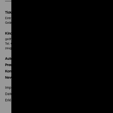
Instagram
Facebook
Letterboxd
Seite
Seite
Seite
Tickets
Eintritt 5 €
Geänderte Preise sind im Programm vermerkt.
Kinokasse
geöffnet 30 Minuten vor Beginn der ersten Vorstellung
Tel. + 49 30 20304-770
zeughauskino@dhm.de
Autor*innen
Presse
Kontakt
Newsletter
Impressum
Datenschutz
Erklärung digitale Barrierefreiheit