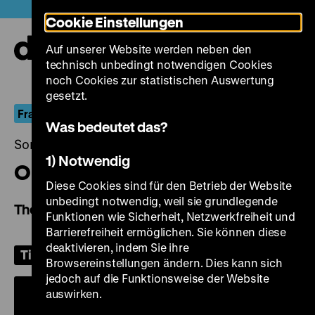
Direkt
Heute +
Cookie Einstellungen
zum
Seiteninhalt
Auf unserer Website werden neben den
springen
Navi
technisch unbedingt notwendigen Cookies
auf-
und
noch Cookies zur statistischen Auswertung
zuk
gesetzt.
Fragile Welten
Was bedeutet das?
Sonntag, 14. Juni 2026, 18.00 Uhr
1) Notwendig
O Som da Terra a Tremer
Diese Cookies sind für den Betrieb der Website
unbedingt notwendig, weil sie grundlegende
The Sound of the Shaking Earth
Funktionen wie Sicherheit, Netzwerkfreiheit und
Barrierefreiheit ermöglichen. Sie können diese
deaktivieren, indem Sie ihre
Tickets
Browsereinstellungen ändern. Dies kann sich
jedoch auf die Funktionsweise der Website
auswirken.