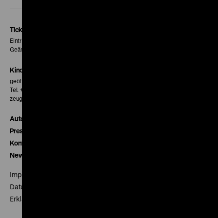
unserer
unserer
unserer
Instagram
Facebook
Letterboxd
Seite
Seite
Seite
Tickets
Eintritt 5 €
Geänderte Preise sind im Programm vermerkt.
Kinokasse
geöffnet 30 Minuten vor Beginn der ersten Vorstellung
Tel. + 49 30 20304-770
zeughauskino@dhm.de
Autor*innen
Presse
Kontakt
Newsletter
Impressum
Datenschutz
Erklärung digitale Barrierefreiheit