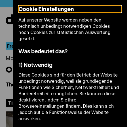
Direkt
Heute +
Cookie Einstellungen
zum
Seiteninhalt
Auf unserer Website werden neben den
springen
Navi
technisch unbedingt notwendigen Cookies
auf-
und
noch Cookies zur statistischen Auswertung
zuk
gesetzt.
Fragile Welten
Was bedeutet das?
Montag, 15. Juni 2026, 19.00 Uhr
1) Notwendig
O trio em mi bemol
Diese Cookies sind für den Betrieb der Website
unbedingt notwendig, weil sie grundlegende
The Kegelstatt Trio
Funktionen wie Sicherheit, Netzwerkfreiheit und
Barrierefreiheit ermöglichen. Sie können diese
deaktivieren, indem Sie ihre
Tickets
Browsereinstellungen ändern. Dies kann sich
jedoch auf die Funktionsweise der Website
auswirken.