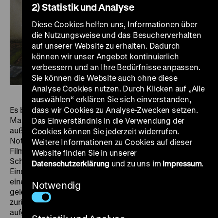
2) Statistik und Analyse
Diese Cookies helfen uns, Informationen über
die Nutzungsweise und das Besucherverhalten
auf unserer Website zu erhalten. Dadurch
können wir unser Angebot kontinuierlich
verbessern und an Ihre Bedürfnisse anpassen.
Sie können die Website auch ohne diese
Analyse Cookies nutzen. Durch Klicken auf „Alle
auswählen“ erklären Sie sich einverstanden,
Es beginnt mit einem alten, gebrechlich wirkenden
dass wir Cookies zu Analyse-Zwecken setzen.
Mann, der, auf einem Bett liegend, bei spärlicher, von
Das Einverständnis in die Verwendung der
außen durch ein Fenster eindringender Beleuchtung
Cookies können Sie jederzeit widerrufen.
Notizen studiert. Wir können diesen rätselhaften
Weitere Informationen zu Cookies auf dieser
Filmanfang in Ruhe studieren, bis uns ein harter
Website finden Sie in unserer
Schnitt unvermittelt eine andere Szenerie eröffnet:
Datenschutzerklärung
und zu uns im
Impressum
.
Eine Frau tritt in ein Wohnzimmer ein. Es gehört zu
einer modernistischen, in einer ruhigen Gegend
Notwendig
gelegenen Villa, in die sich der Exfreund der Frau
zurückgezogen hat. Die statisch aus der Distanz
aufgenommene Einstellung registriert das