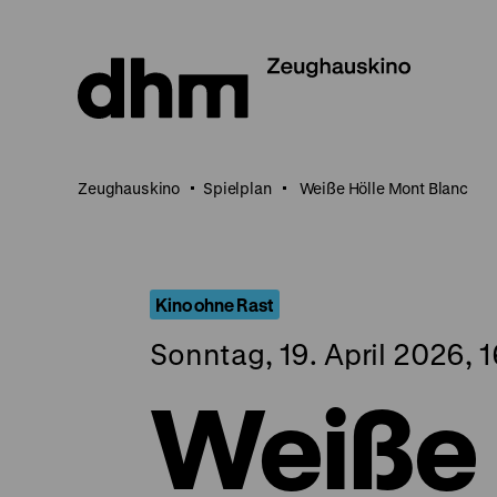
Direkt
zum
Seiteninhalt
springen
Zeughauskino
Spielplan
Weiße Hölle Mont Blanc
Kino ohne Rast
Sonntag, 19. April 2026, 
Weiße 