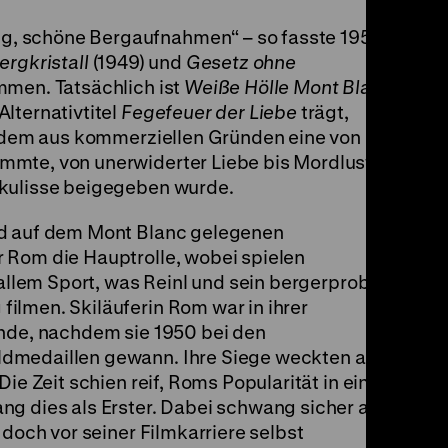
, schöne Bergaufnahmen“ – so fasste 1951
ergkristall
(1949) und
Gesetz ohne
mmen. Tatsächlich ist
Weiße Hölle Mont Blanc
,
lternativtitel
Fegefeuer der Liebe
trägt,
m, dem aus kommerziellen Gründen eine von
mmte, von unerwiderter Liebe bis Mordlust
gkulisse beigegeben wurde.
nd auf dem Mont Blanc gelegenen
 Rom die Hauptrolle, wobei spielen
 allem Sport, was Reinl und sein bergerprobter
ilmen. Skiläuferin Rom war in ihrer
unde, nachdem sie 1950 bei den
dmedaillen gewann. Ihre Siege weckten auch
ie Zeit schien reif, Roms Popularität in ein
ng dies als Erster. Dabei schwang sicher auch
 doch vor seiner Filmkarriere selbst