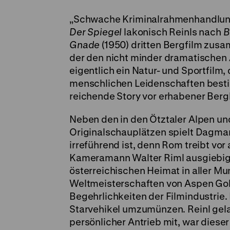
„Schwache Kriminalrahmenhandlung
Der Spiegel
lakonisch Reinls nach
B
Gnade
(1950) dritten Bergfilm zusa
der den nicht minder dramatischen A
eigentlich ein Natur- und Sportfil
menschlichen Leidenschaften besti
reichende Story vor erhabener Ber
Neben den in den Ötztaler Alpen u
Originalschauplätzen spielt Dagmar
irreführend ist, denn Rom treibt vor
Kameramann Walter Riml ausgiebig f
österreichischen Heimat in aller M
Weltmeisterschaften von Aspen Gol
Begehrlichkeiten der Filmindustrie. D
Starvehikel umzumünzen. Reinl gela
persönlicher Antrieb mit, war dieser