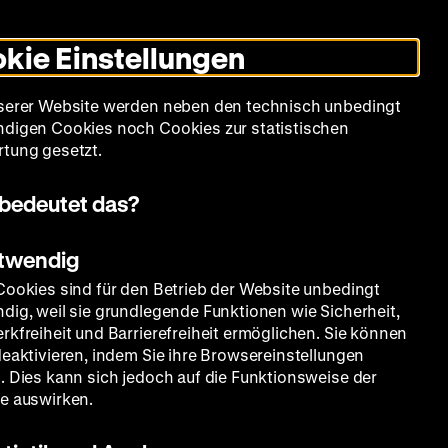
Leichte
Gebärdensprache
Suche
Heute +
Deutsch
Englisch
DHM
Dunklen
De
En
Sprache
Modus
kie Einstellungen
umschalten
Spielplan
Filmreihen
Über uns
serer Website werden neben den technisch unbedingt
digen Cookies noch Cookies zur statistischen
tung gesetzt.
bedeutet das?
otwendig
Cookies sind für den Betrieb der Website unbedingt
dig, weil sie grundlegende Funktionen wie Sicherheit,
rkfreiheit und Barrierefreiheit ermöglichen. Sie können
deaktivieren, indem Sie ihre Browsereinstellungen
. Dies kann sich jedoch auf die Funktionsweise der
e auswirken.