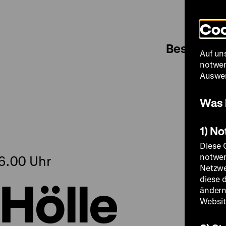
Coo
Besuch
Auf un
notwen
Auswer
Was 
1) N
Diese 
notwen
16.00 Uhr
Netzwe
Hölle
diese 
ändern
Websit