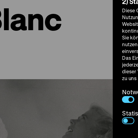
2) St
lanc
Diese 
Nutzun
Websit
kontin
Sie kö
nutzen.
einver
Das Ei
jederz
dieser
zu uns
Notw
Stati