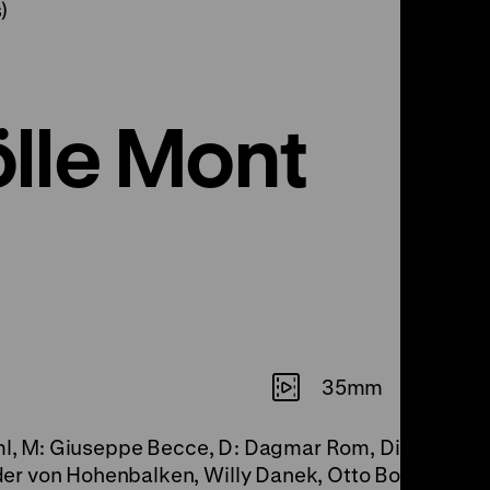
)
lle Mont
35mm
iml, M: Giuseppe Becce, D: Dagmar Rom, Dietmar Sc
r von Hohenbalken, Willy Danek, Otto Bolesch, 83