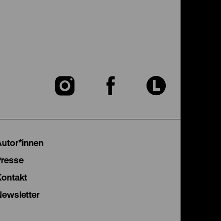
Zu
Zu
Zu
unserer
unserer
unser
Instagram
Facebook
Lette
Autor*innen
Seite
Seite
Seite
Presse
Kontakt
Newsletter