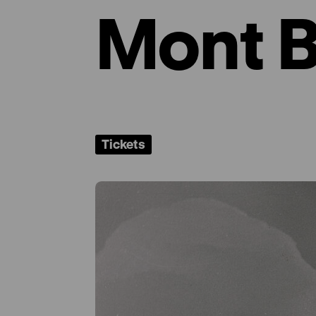
Mont B
Tickets