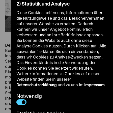
2) Statistik und Analyse
Diese Cookies helfen uns, Informationen über
die Nutzungsweise und das Besucherverhalten
auf unserer Website zu erhalten. Dadurch
können wir unser Angebot kontinuierlich
verbessern und an Ihre Bedürfnisse anpassen.
Sie können die Website auch ohne diese
Der Vorspann ist schon farbig, ansonsten ist der letzte
Analyse Cookies nutzen. Durch Klicken auf „Alle
Beitrag zur Edgar-Wallace-Reihe, den Harald Reinl
auswählen“ erklären Sie sich einverstanden,
inszenierte, auch der letzte Schwarzweiß-Film der
dass wir Cookies zu Analyse-Zwecken setzen.
Serie. Reinl, dessen Wallace-Krimis stets ein wenig
Das Einverständnis in die Verwendung der
düsterer und gewalttätiger ausfielen als die seiner
Cookies können Sie jederzeit widerrufen.
Rialto-Kollegen, schwelgt noch einmal in der
Weitere Informationen zu Cookies auf dieser
morbiden, halsabschneiderischen Atmosphäre des
Website finden Sie in unserer
britischen Hochadels – diesmal geht es um
Datenschutzerklärung
und zu uns im
Impressum
.
Erbschleichereien im Umfeld eines todkranken
Schlossherrn, Mädchenhändler, die es auf hübsche
Notwendig
Internatsschülerinnen (eine davon: Uschi Glas in ihrer
ersten Filmrolle) abgesehen haben, sowie, natürlich,
den unheimlichen Mönch des Titels.