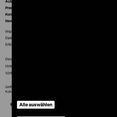
Autor*innen
Presse
Kontakt
Newsletter
Impressum
Datenschutz
Erklärung digitale Barrierefreiheit
Deutsches Historisches Museum
Unter den Linden 2
10117 Berlin
Gefördert mit Mitteln des Beauftragten der Bundesregierung für
Kultur und Medien
Alle auswählen