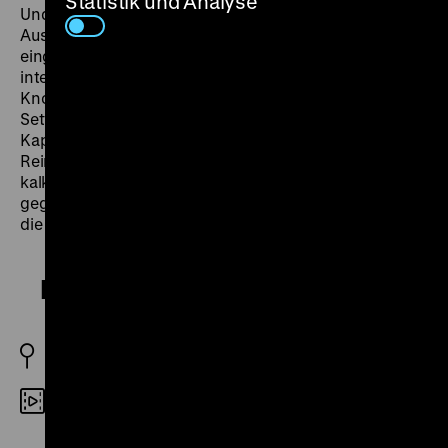
Statistik und Analyse
Und doch hat sich einiges verändert seit Reinls erstem
Ausflug nach Wallace-Land. Peter Thomas’ kriminell
eingängiger Jazz-Soundtrack steht in einem
interessanten Kontrast zur freilich ohnehin bis auf die
Knochen faulen aristokratischen Noblesse des
Settings. Das Finale der wie stets mit einigen absurden
Kapriolen versehenen Mörderjagd wiederum verlagert
Reinl teilweise auf einen Londoner Schrottplatz – ein
kalkulierter Stilbruch, der bereits auf die sehr viel
gegenwartsgesättigteren Jerry-Cotton-Filme verweist,
die Reinl wenig später drehen wird. (lf)
Der unheimliche Mönch
BRD 1965
35mm
R: Harald Reinl, B: Joachim J. Bartsch, Fred