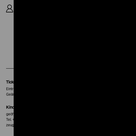
Denger, K: Ernst W. Kalinke, D: Karin Dor, Harald
Leipnitz, Siegfried Lowitz, Siegfried Schürenberg,
Eddi Arent, Uschi Glas, 86’
Zu
Zu
Zu
unserer
unserer
unserer
Instagram
Facebook
Letterboxd
Seite
Seite
Seite
Tickets
Eintritt 5 €
Geänderte Preise sind im Programm vermerkt.
Kinokasse
geöffnet 30 Minuten vor Beginn der ersten Vorstellung
Tel. + 49 30 20304-770
zeughauskino@dhm.de