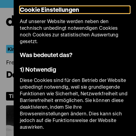
Direkt
Heute +
Cookie Einstellungen
zum
Seiteninhalt
Auf unserer Website werden neben den
springen
Navi
technisch unbedingt notwendigen Cookies
auf-
und
noch Cookies zur statistischen Auswertung
zuk
gesetzt.
Kino ohne Rast
Was bedeutet das?
Freitag, 24. April 2026, 20.00 Uhr
1) Notwendig
Der unheimliche Mönch
Diese Cookies sind für den Betrieb der Website
unbedingt notwendig, weil sie grundlegende
Funktionen wie Sicherheit, Netzwerkfreiheit und
Tickets
Barrierefreiheit ermöglichen. Sie können diese
deaktivieren, indem Sie ihre
Browsereinstellungen ändern. Dies kann sich
jedoch auf die Funktionsweise der Website
auswirken.