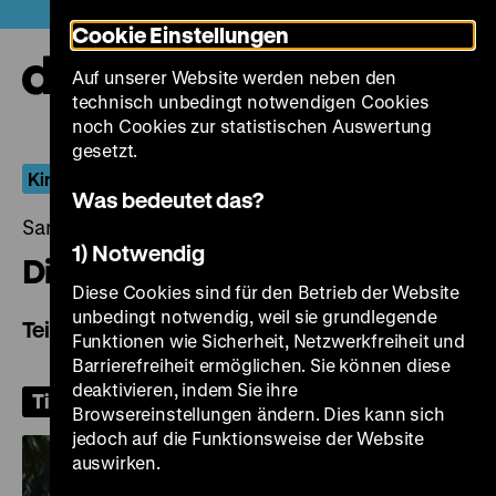
Direkt
Heute +
Cookie Einstellungen
zum
Seiteninhalt
Auf unserer Website werden neben den
springen
Navi
technisch unbedingt notwendigen Cookies
auf-
und
noch Cookies zur statistischen Auswertung
zuk
gesetzt.
Kino ohne Rast
Was bedeutet das?
Samstag, 25. April 2026, 20.00 Uhr
1) Notwendig
Die Nibelungen
Diese Cookies sind für den Betrieb der Website
unbedingt notwendig, weil sie grundlegende
Teil 2: Kriemhilds Rache
Funktionen wie Sicherheit, Netzwerkfreiheit und
Barrierefreiheit ermöglichen. Sie können diese
deaktivieren, indem Sie ihre
Tickets
Browsereinstellungen ändern. Dies kann sich
jedoch auf die Funktionsweise der Website
auswirken.