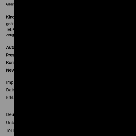
Geänderte Preise sind im Programm vermerkt.
Kinokasse
geöffnet 30 Minuten vor Beginn der ersten Vorstellung
Tel. + 49 30 20304-770
zeughauskino@dhm.de
Autor*innen
Presse
Kontakt
Newsletter
Impressum
Datenschutz
Erklärung digitale Barrierefreiheit
Deutsches Historisches Museum
Unter den Linden 2
10117 Berlin