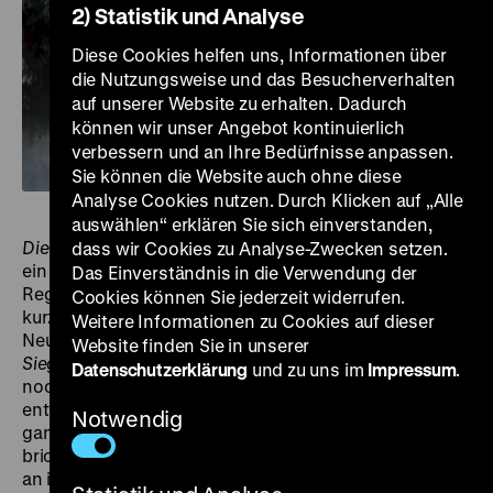
2) Statistik und Analyse
Diese Cookies helfen uns, Informationen über
die Nutzungsweise und das Besucherverhalten
auf unserer Website zu erhalten. Dadurch
können wir unser Angebot kontinuierlich
verbessern und an Ihre Bedürfnisse anpassen.
Sie können die Website auch ohne diese
Analyse Cookies nutzen. Durch Klicken auf „Alle
auswählen“ erklären Sie sich einverstanden,
Die Nibelungen
ist ein Zweiteiler wie aus einem Guss:
dass wir Cookies zu Analyse-Zwecken setzen.
ein Mittelalterepos, das Reinl dank seines
Das Einverständnis in die Verwendung der
Regiepragmatismus und seines Gespürs für
Cookies können Sie jederzeit widerrufen.
kurzweilige Unterhaltung als zwei handliche
Weitere Informationen zu Cookies auf dieser
Neunzigminüter zu gestalten vermochte. Überwiegt in
Website finden Sie in unserer
Siegfried von Xanten
, dem ersten
Nibelungen
-Teil,
Datenschutzerklärung
und zu uns im
Impressum
.
noch die statuarische Dramatik sich bedächtig
entfaltender Figurenkonflikte, steht
Kriemhilds Rache
Notwendig
ganz
im Zeichen der Kinetik. Die titelgebende Rache
bricht sich Bahn, das Gemetzel beginnt. Um den Mord
an ihrem Ehemann Siegfried und deren Kind zu rächen,