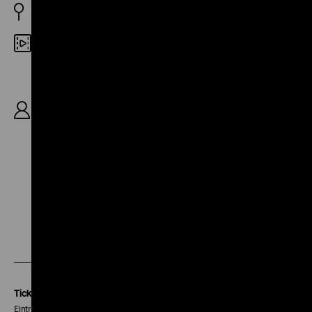
BRD 1967
35mm
R: Harald Reinl, B: Harald G. Petersson, Harald
Reinl, Ladislas Fodor, K: Ernst W. Kalinke, M: Rolf
A. Wilhelm, D: Rolf Henniger, Siegfried
Wischnewski, Maria Marlow, Herbert Lom, Karin
Dor, Terence Hill, Fred Williams, Hans von
Borsody, Skip Martin, Hilde Weissner, 90‘
Zu
Zu
Zu
unserer
unserer
unserer
Instagram
Facebook
Letterboxd
Seite
Seite
Seite
Tickets
Eintritt 5 €