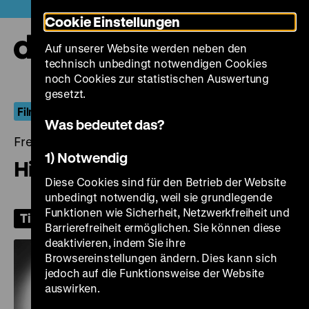
Direkt
Heute +
Cookie Einstellungen
zum
Seiteninhalt
Auf unserer Website werden neben den
springen
Navi
technisch unbedingt notwendigen Cookies
auf-
und
noch Cookies zur statistischen Auswertung
zuk
gesetzt.
Film im Kontext: Menschen am Sonntag
Was bedeutet das?
Freitag, 24. April 2026, 18.00 Uhr
1) Notwendig
Hitler’s Madman
Diese Cookies sind für den Betrieb der Website
unbedingt notwendig, weil sie grundlegende
Funktionen wie Sicherheit, Netzwerkfreiheit und
Tickets
Barrierefreiheit ermöglichen. Sie können diese
deaktivieren, indem Sie ihre
Browsereinstellungen ändern. Dies kann sich
jedoch auf die Funktionsweise der Website
auswirken.