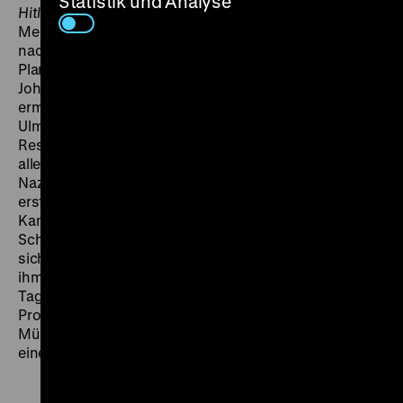
Statistik und Analyse
Hitler’s Madman
, die hochaktuelle Geschichte der
Menschen in der tschechischen Ortschaft Lidice, die
nach dem Attentat auf den hohen SS-Offizier und
Planer des Holocaust, Reinhard Heydrich (gespielt von
John Carradine als leibhaftiger Teufel), zur Vergeltung
ermordet wurden. Nebenzal fungierte als Produzent,
Ulmer war der Troubleshooter im Hintergrund. Das
Resultat war eine emotionale packende Anklage. In
allen Bereichen wirkten Emigranten mit, die vor den
Nazis geflohen waren: vom Autor Emil Ludwig, der eine
erste Drehbuchversion verfasste, dem ungenannten
Kameramann Eugen Schüfftan und etlichen
Schauspielern bis zum Regisseur Detlef Sierck, der
sich in Amerika Douglas Sirk nannte. Der Kontakt zu
ihm kam über seinen alten Freund aus deutschen
Tagen Rudolph Joseph zustande, damals Associate
Producer bei Nebenzal – und 1962/63 Gründer des
Münchner Filmmuseums. Zur Eröffnung zeigte Joseph
eine Sirk-Reihe. (ps)