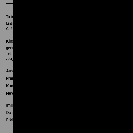
Instagram
Facebook
Letterboxd
Seite
Seite
Seite
Tickets
Eintritt 5 €
Geänderte Preise sind im Programm vermerkt.
Kinokasse
geöffnet 30 Minuten vor Beginn der ersten Vorstellung
Tel. + 49 30 20304-770
zeughauskino@dhm.de
Autor*innen
Presse
Kontakt
Newsletter
Impressum
Datenschutz
Erklärung digitale Barrierefreiheit