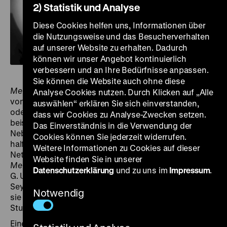
2) Statistik und Analyse
Diese Cookies helfen uns, Informationen über
die Nutzungsweise und das Besucherverhalten
auf unserer Website zu erhalten. Dadurch
können wir unser Angebot kontinuierlich
verbessern und an Ihre Bedürfnisse anpassen.
Sie können die Website auch ohne diese
Menschen am Sonntag
konnte nur durch ein Netzwerk
Analyse Cookies nutzen. Durch Klicken auf „Alle
von Leuten entstehen, die einander freundschaftlich
auswählen“ erklären Sie sich einverstanden,
oder familiär verbunden waren. Eine Gestalt war
dass wir Cookies zu Analyse-Zwecken setzen.
beispielsweise Robert Siodmaks Onkel Heinrich
Das Einverständnis in die Verwendung der
Nebenzahl, der Chef der renommierten Nero-Film. Er
Cookies können Sie jederzeit widerrufen.
half bei der Finanzierung. Auch im Exil bestand das
Weitere Informationen zu Cookies auf dieser
Netzwerk fort. So kam es gut zehn Jahre nach
Website finden Sie in unserer
Menschen am Sonntag
zur Zusammenarbeit von Edgar
Datenschutzerklärung
und zu uns im
Impressum
.
G. Ulmer mit dem Sohn von Heinrich Nebenzahl,
Seymour Nebenzal (nun ohne h). Gemeinsam drehten
Notwendig
sie eine Reihe von B-Filmen für das Poverty Row
Studio PRC.
Eine vergleichsweise teure PRC-Produktion war 1942