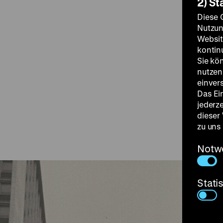
2) St
Diese 
Nutzun
Websit
kontin
Sie kö
nutzen.
einver
Das Ei
jederz
dieser
zu uns
Notw
Stati