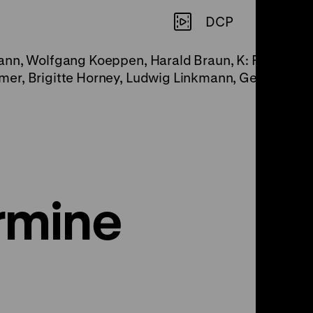
DCP
nn, Wolfgang Koeppen, Harald Braun, K: Friedl Behn-
er, Brigitte Horney, Ludwig Linkmann, Gerd Brüder
rmine