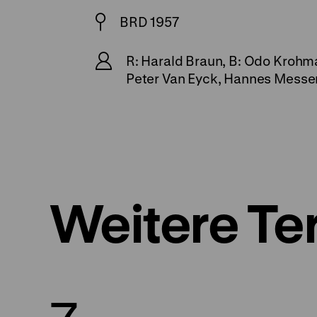
BRD 1957
R: Harald Braun, B: Odo Krohma
Peter Van Eyck, Hannes Messem
Weitere Te
Zum
7.