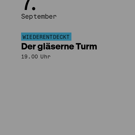
7.
Ende
September
des
Sliders
September
springen
WIEDERENTDECKT
Der gläserne Turm
19.00 Uhr
Zum
Anfang
des
Sliders
springen