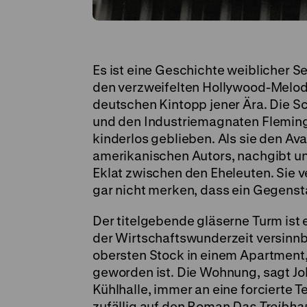
Es ist eine Geschichte weiblicher Se
den verzweifelten Hollywood-Melod
deutschen Kintopp jener Ära. Die S
und den Industriemagnaten Fleming 
kinderlos geblieben. Als sie den A
amerikanischen Autors, nachgibt u
Eklat zwischen den Eheleuten. Sie ve
gar nicht merken, dass ein Gegenst
Der titelgebende gläserne Turm ist 
der Wirtschaftswunderzeit versinnbi
obersten Stock in einem Apartment,
geworden ist. Die Wohnung, sagt Joh
Kühlhalle, immer an eine forcierte T
zufällig auf den Roman
Das Treibha