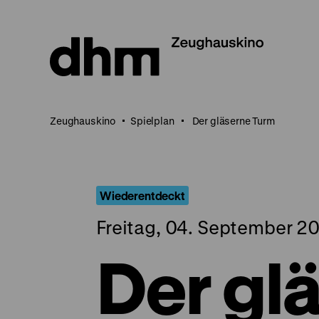
Direkt
zum
Seiteninhalt
springen
Zeughauskino
Spielplan
Der gläserne Turm
Wiederentdeckt
Freitag, 04. September 20
Der gl