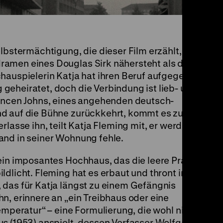
lbstermächtigung, die dieser Film erzählt, der
ramen eines Douglas Sirk nähersteht als dem
chauspielerin Katja hat ihren Beruf aufgegeben
geheiratet, doch die Verbindung ist lieb- und
vancen Johns, eines angehenden deutsch-
nd auf die Bühne zurückkehrt, kommt es zum
rlasse ihn, teilt Katja Fleming mit, er werde es
and in seiner Wohnung fehle.
ein imposantes Hochhaus, das die leere Pracht
ldlicht. Fleming hat es erbaut und thront im
 das für Katja längst zu einem Gefängnis
n, erinnere an „ein Treibhaus oder eine
emperatur“ – eine Formulierung, die wohl nicht
us
(1953) anspielt, dessen Verfasser Wolfgang