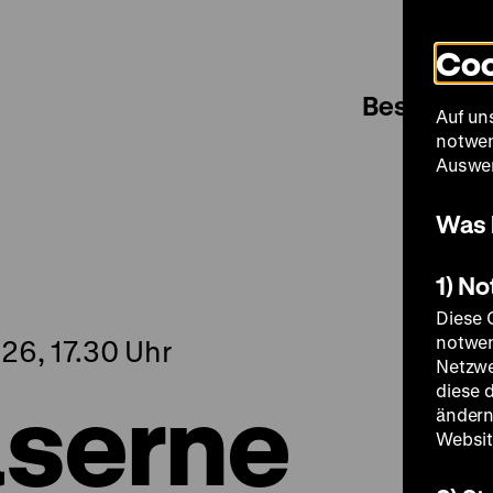
Coo
Besuch
Auf un
notwen
Auswer
Was 
1) N
Diese 
notwen
26, 17.30 Uhr
Netzwe
äserne
diese 
ändern
Websit