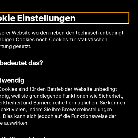
Leichte
Gebärdensprache
Suche
Heute +
Deutsch
Englisch
DHM
Dunklen
De
En
Sprache
Modus
kie Einstellungen
umschalten
Spielplan
Filmreihen
Über uns
serer Website werden neben den technisch unbedingt
digen Cookies noch Cookies zur statistischen
tung gesetzt.
bedeutet das?
otwendig
Cookies sind für den Betrieb der Website unbedingt
dig, weil sie grundlegende Funktionen wie Sicherheit,
rkfreiheit und Barrierefreiheit ermöglichen. Sie können
deaktivieren, indem Sie ihre Browsereinstellungen
. Dies kann sich jedoch auf die Funktionsweise der
e auswirken.