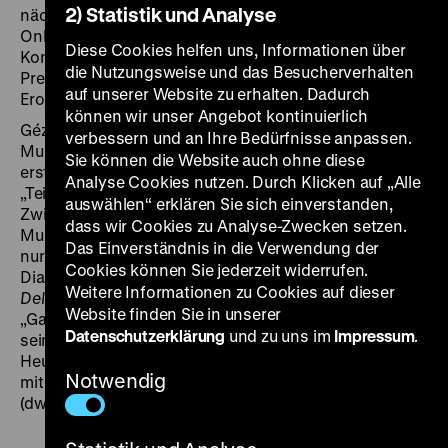
2) Statistik und Analyse
nächtlichen Party im Laden wird Hellmer von seinem
Onkel (Hans Junkermann) gefeuert, woraufhin er zum
Diese Cookies helfen uns, Informationen über
Konkurrenten überläuft und einen erbitterten
die Nutzungsweise und das Besucherverhalten
Preiskampf in Gang setzt, in den auch seine neue
auf unserer Website zu erhalten. Dadurch
Eroberung (Daniela Parola) hineingezogen wird.
können wir unser Angebot kontinuierlich
Géza von Bolváry drehte die frühe, mit vielen
verbessern und an Ihre Bedürfnisse anpassen.
Musikeinlagen versehene Tonfilmkomödie 1929 nach
Sie können die Website auch ohne diese
ersten Erfahrungen mit Tonaufnahmen in England als
Analyse Cookies nutzen. Durch Klicken auf „Alle
„Teiltonfilm”: Neben typischen Stummfilmszenen mit
auswählen“ erklären Sie sich einverstanden,
Zwischentiteln (lediglich mit einer synchronen
dass wir Cookies zu Analyse-Zwecken setzen.
Musikspur versehen) stehen Gesangsnummern und
Das Einverständnis in die Verwendung der
nur wenige während der Dreharbeiten aufgenommene
Cookies können Sie jederzeit widerrufen.
Dialoge. Noch bevor der Film in die Kinos kam, wurde
Weitere Informationen zu Cookies auf dieser
Delikatessen
von den ersten deutschen
Website finden Sie in unserer
„Ganztonfilmen” gleichsam überholt und musste bei
Datenschutzerklärung
und zu uns im
Impressum
.
seiner Premiere bereits als antiquiert erscheinen.
Heute lässt sich der Film als frühe Auseinandersetzung
Notwendig
mit den Möglichkeiten des Filmtons wiederentdecken.
(dw)