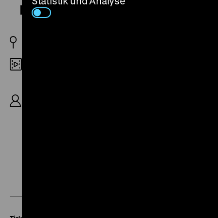
Statistik und Analyse
Delikatessen
D 1930
35mm
R: Géza von Bolváry, B: Franz Schulz, K: Willy
Goldberger, M: Pasquale Perris, Fred Raymond, D:
Harry Liedtke, Ernö Verebes, Daniela Parola, Hans
Junkermann, Georgia Lind, Paul Hörbiger, 80‘
Zu
Zu
Zu
unserer
unserer
unserer
Instagram
Facebook
Letterboxd