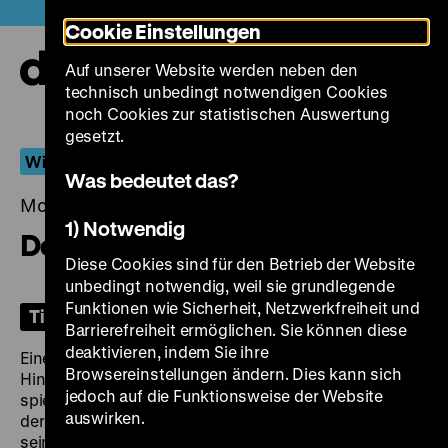
Direkt
Heute +
Cookie Einstellungen
zum
Seiteninhalt
Auf unserer Website werden neben den
springen
Navi
technisch unbedingt notwendigen Cookies
auf-
und
noch Cookies zur statistischen Auswertung
zuk
gesetzt.
Wiederentdeckt
Was bedeutet das?
Montag, 10. Februar 2025, 19.00 Uhr
1) Notwendig
Delikatessen
Diese Cookies sind für den Betrieb der Website
unbedingt notwendig, weil sie grundlegende
Funktionen wie Sicherheit, Netzwerkfreiheit und
Tickets
Barrierefreiheit ermöglichen. Sie können diese
deaktivieren, indem Sie ihre
Eine Satire auf die moderne Warenkultur vor dem
Browsereinstellungen ändern. Dies kann sich
Hintergrund der Wirtschaftsdepression. Harry Liedtke
jedoch auf die Funktionsweise der Website
spielt Franz Hellmer, den Leiter eines Feinkostladens,
auswirken.
der sich weniger fürs Geschäft interessiert als für
seine schönen Kundinnen. Nach einer ausgelassenen