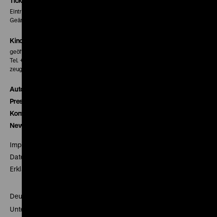
Seite
Seite
Seite
Tickets
Eintritt 5 €
Geänderte Preise sind im Programm vermerkt.
Kinokasse
geöffnet 30 Minuten vor Beginn der ersten Vorstellung
Tel. + 49 30 20304-770
zeughauskino@dhm.de
Autor*innen
Presse
Kontakt
Newsletter
Impressum
Datenschutz
Erklärung digitale Barrierefreiheit
Deutsches Historisches Museum
Unter den Linden 2