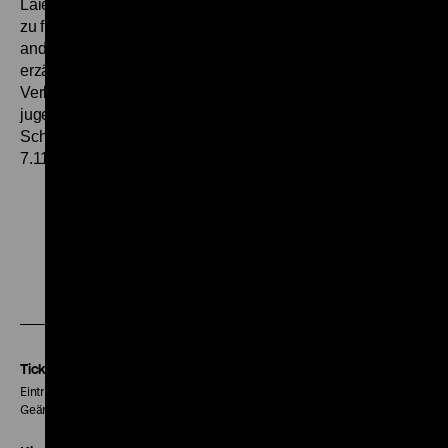
Laiendarstellern das professionelle Gemime ad absurdum
zu führen. Er läßt sie Erfahrungen zeigen, von denen die
anderen nicht einmal etwas ahnen. (...) Frießners Filme
erzählten von der wunderbaren Lebensenergie der
Verlierer und davon, wie wenig Bosheit oft hinter
jugendlicher Kleinkriminalität und Prostitution steckt.
Schiefe Tragödien sind Frießners Filme.“ (
Die Zeit
, Nr. 46,
7.11.1986) (gym)
Zu
Zu
Zu
unserer
unserer
unserer
Instagram
Facebook
Letterboxd
Seite
Seite
Seite
Tickets
Eintritt 5 €
Geänderte Preise sind im Programm vermerkt.