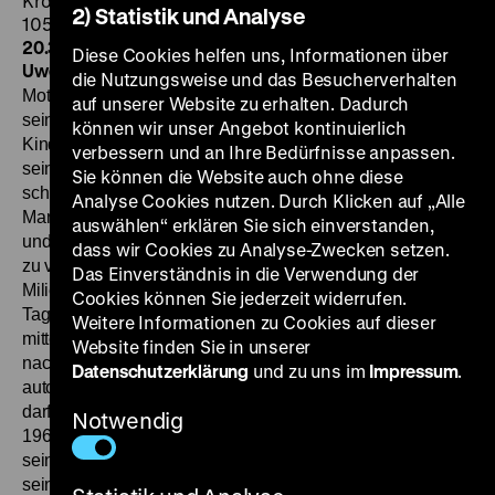
Krohm, Sabine Bellstedt, Volkmar Richter, Udo Seidler,
2) Statistik und Analyse
105’
·
Digital SD
DI 02.04. um 20 Uhr + SO 07.04. um
20.30 Uhr
·
Einführung: Jan Gympel
·
Zu Gast am 02.04.:
Diese Cookies helfen uns, Informationen über
Uwe Frießner
Als Tommy seine Arbeit verliert, muss er sein
die Nutzungsweise und das Besucherverhalten
Motorrad verkaufen, um Schulden zu bezahlen und mit
auf unserer Website zu erhalten. Dadurch
seinen 22 Jahren wieder zu seinen Eltern ins
können wir unser Angebot kontinuierlich
Kinderzimmer ziehen, wo er sich ständigen Querelen mit
verbessern und an Ihre Bedürfnisse anpassen.
seinem Vater ausgesetzt sieht. In der Hoffnung auf ebenso
Sie können die Website auch ohne diese
schnellen wie guten Verdienst schließt sich der junge
Analyse Cookies nutzen. Durch Klicken auf „Alle
Mann einer Drückerkolonne an, die durch die Lande zieht
auswählen“ erklären Sie sich einverstanden,
und an Haustüren Zeitungs- und Zeitschriftenabonnements
dass wir Cookies zu Analyse-Zwecken setzen.
zu verkaufen versucht. Zu spät erkennt er, dass er in ein
Das Einverständnis in die Verwendung der
Milieu geraten ist, in dem Ausbeutung und Gewalt an der
Cookies können Sie jederzeit widerrufen.
Tagesordnung sind, eine moderne Form der Sklaverei,
Weitere Informationen zu Cookies auf dieser
mitten in der Bundesrepublik der achtziger Jahre.
Der Film
Website finden Sie in unserer
nach Andreas Blechners gleichnamigem
Datenschutzerklärung
und zu uns im
Impressum
.
autobiographischen Buch, das kurz zuvor erschienen war,
darf nicht verwechselt werden mit Franz-Josef Spiekers
Notwendig
1969/70 entstandener Fernsehproduktion
Drücker
. Wie bei
seinen beiden Kinofilmen arbeitete Uwe Frießner bei
seiner ersten TV-Arbeit mit vielen Laien, mit denen er lange