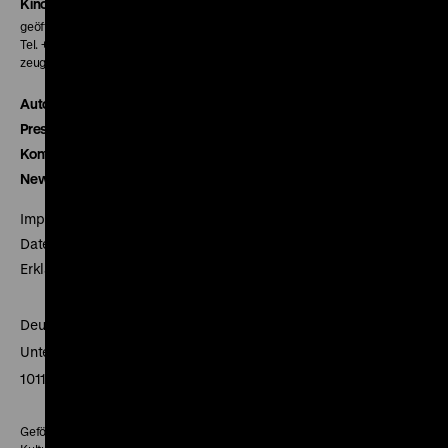
Kinokasse
geöffnet 30 Minuten vor Beginn der ersten Vorstellung
Tel. + 49 30 20304-770
zeughauskino@dhm.de
Autor*innen
Presse
Kontakt
Newsletter
Impressum
Datenschutz
Erklärung digitale Barrierefreiheit
Deutsches Historisches Museum
Unter den Linden 2
10117 Berlin
Gefördert mit Mitteln des Beauftragten der Bundesregierung für