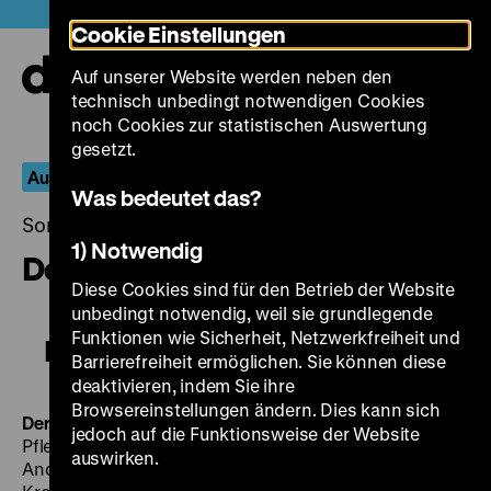
Direkt
Heute +
Cookie Einstellungen
zum
Seiteninhalt
Auf unserer Website werden neben den
springen
Navi
technisch unbedingt notwendigen Cookies
auf-
und
noch Cookies zur statistischen Auswertung
zuk
gesetzt.
Aus dem Fernseharchiv
Was bedeutet das?
Sonntag, 07. April 2019, 19.00 - 00.00 Uhr
1) Notwendig
Der Drücker
Diese Cookies sind für den Betrieb der Website
unbedingt notwendig, weil sie grundlegende
Funktionen wie Sicherheit, Netzwerkfreiheit und
Der Drücker
Barrierefreiheit ermöglichen. Sie können diese
deaktivieren, indem Sie ihre
Browsereinstellungen ändern. Dies kann sich
Der Drücker
BRD 1986, R: Uwe Frießner, B: Bernhard
jedoch auf die Funktionsweise der Website
Pfletschinger, K: Simon Kleebauer, M: Theo Breiding, D:
auswirken.
Andreas Buttler, Heinz Hoenig, Herbert Raule, Uli